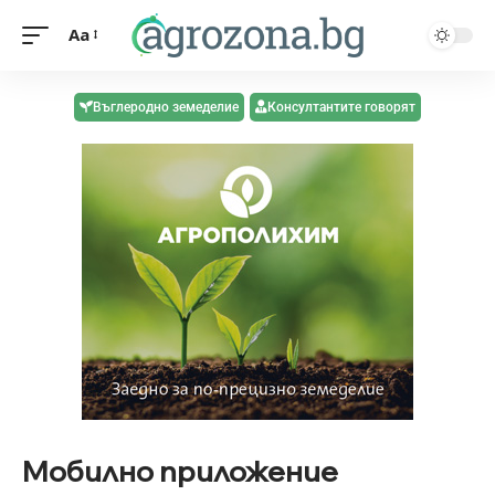
Aa
Въглеродно земеделие
Консултантите говорят
Мобилно приложение