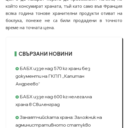
който консумират храната, тъй като само във Франция
всяка година тонове хранителни продукти отиват на
боклука, понеже не са били продадени в точното
време на точната цена.
СВЪРЗАНИ НОВИНИ
БАБХ иззе над 570 кг храни без
документи на ГКПП „Капитан
Андреево“
БАБХ иззе над 600 кг нелегална
храна в Свиленград
Занаятчийската храна: Заложник на
административното статукво