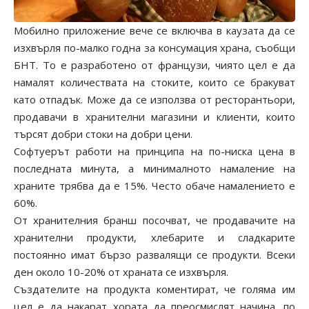
Мобилно приложение вече се включва в каузата да се
изхвърля по-малко годна за консумация храна, съобщи
БНТ. То е разработено от французи, чиято цел е да
намалят количествата на стоките, които се бракуват
като отпадък. Може да се използва от ресторантьори,
продавачи в хранителни магазини и клиенти, които
търсят добри стоки на добри цени.
Софтуерът работи на принципа на по-ниска цена в
последната минута, а минималното намаление на
храните трябва да е 15%. Често обаче намалението е
60%.
От хранителния бранш посочват, че продавачите на
хранителни продукти, хлебарите и сладкарите
постоянно имат бързо развалящи се продукти. Всеки
ден около 10-20% от храната се изхвърля.
Създателите на продукта коментират, че голяма им
цел е да накарат хората да преосмислят начина, по