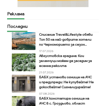
Реклама
Последни
Списание Travel&Lifestyle обяви
Топ 50 на най-добрите хотели
по Черноморието за сезон...
17.07.2026
Августовска градина: Кои
зеленчуци можем да засадим за
есенна реколта
21.07.2026
БАБХ установи огнище на АЧС
и предупреди: Не купувайте! Не
докосвайте! Сигнализирайте!
07.08.2026
БАБХ констатира огнище на
АЧС в с. Гроздьово, област