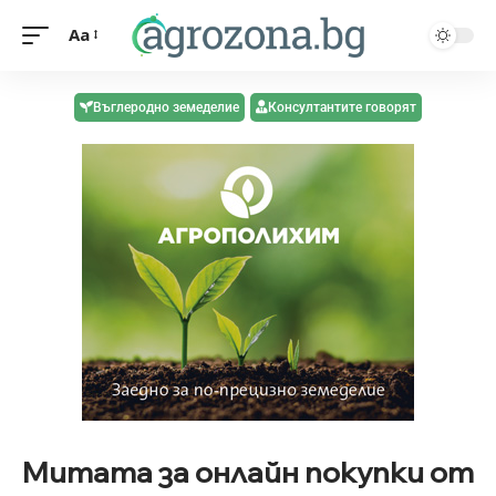
Aa
Въглеродно земеделие
Консултантите говорят
Митата за онлайн покупки от