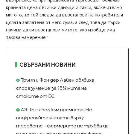
крайната цена с всички данъци и такси, включително
митото, то той следва да възстанови на потребителя
цялата заплатена от него сума, а след това да търси
начини да си възстанови митото, ако изобщо има
такова намерение.“
СВЪРЗАНИ НОВИНИ
Тръмп и Фон дер Лайен обявиха
споразумение за 15% мита на
стоките от ЕС
АЗПБ с апел към премиера: Не
подкрепяйте митата върху
торовете – фермерите не трябва да
плащат цената на геополитиката