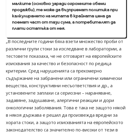
малките (основно заради огромните обеми
продажби), те може да възприемат политика при
калкулирането на митата в крайната цена да
поемат част от тази сума, а потребителят да
плати остатъка от нея.
„В последните години бяха взети множество проби от
различни групи стоки за изследване в лаборатории, а
тестовете показаха, че не отговарят на европейските
изисквания за качество и безопасност по редица
критерии. Сред нарушенията са прекомерно
съдържание на забранени или ограничени химически
вещества, конструктивни несъответствия и др., а
установените заплахи са сериозни – нараняване,
задавяне, задушаване, алергични реакции и дори
онкологични заболявания. Това е така не защото някой
в някоя държава е решил да произвежда вредни за
хората стоки, а защото изискванията на европейското
законодателство са значително по-високи от тези в