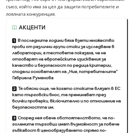
съюз, който има за цел да защити потребителите и
лоялната конкуренция.
АКЦЕНТИ
В последните години бяха взети множество
проби от различни групи стоки за изследване в
лаборатории, а тестовете показаха, че не
отговарят на европейските изисквания за
качество и безопасност по редица критерии,
сподели основателят на „Ние, потребителите“
Габриела Руменова
Тя обясни още, че когато стоките влязат в ЕС
като търговски внос, те преминават през
всички проверки, включително и по отношение на
безопасността им.
Според нея обаче обстоятелството, че по-
големите търговци имат възможност за повече
гъвкавост в ценообразуването спрямо по-