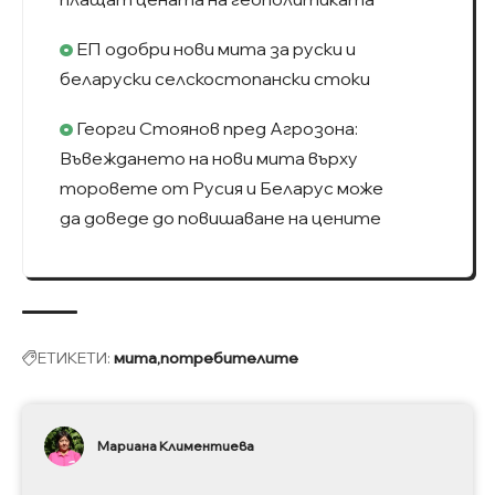
ЕП одобри нови мита за руски и
беларуски селскостопански стоки
Георги Стоянов пред Агрозона:
Въвеждането на нови мита върху
торовете от Русия и Беларус може
да доведе до повишаване на цените
ЕТИКЕТИ:
мита
потребителите
Мариана Климентиева