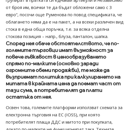
от броя им, всички те да бъдат обложени само с 3
евро“, посочи още Руменова по повод спецификата, че
облагането няма да е на пакет, а на всеки различен вид
стока в една обща поръчка, т.е. за всяка отделна
стокова позиция – напр., блуза, панталон, шапка.
Според нея обаче обстоятелството, че по-
големите търговци имат възможност за
повече гъвкавост в ценообразуването
спрямо по-малките (основно заради
огромните обеми продажби), те може да
възприемат политика при калкулирането на
митата в крайната цена да поемат част от
тази сума, а потребителят да плати
остатъка от нея.
Освен това, големите платформи използват схемата за
електронна търговия на ЕС (IOSS), при която
потребителят плаща ДДС и митото при покупката,
докато по-малките не функционират така. Техните