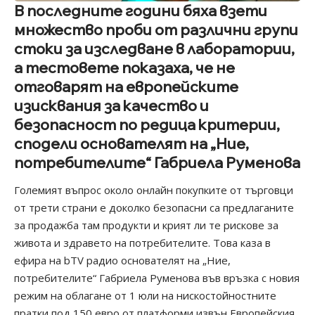
В последните години бяха взети
множество проби от различни групи
стоки за изследване в лаборатории,
а тестовете показаха, че не
отговарят на европейските
изисквания за качество и
безопасност по редица критерии,
сподели основателят на „Ние,
потребителите“ Габриела Руменова
Големият въпрос около онлайн покупките от търговци
от трети страни е доколко безопасни са предлаганите
за продажба там продукти и крият ли те рискове за
живота и здравето на потребителите. Това каза в
ефира на bTV радио основателят на „Ние,
потребителите“ Габриела Руменова във връзка с новия
режим на облагане от 1 юли на нискостойностните
пратки под 150 евро от платформи извън Европейския