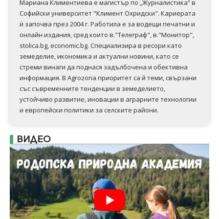
Мариана Климентиева е магистър по „Журналистика“ в
Софийски университет "Климент Охридски". Кариерата
ѝ започва през 2004 г. Работила е за водещи печатни и
онлайн издания, сред които в."Телеграф", в."Монитор",
stolica.bg, economic.bg. Специализира в ресори като
земеделие, икономика и актуални новини, като се
стреми винаги да поднася задълбочена и обективна
информация. В Аgrozona приоритет са й теми, свързани
със съвременните тенденции в земеделието,
устойчиво развитие, иновации в аграрните технологии
и европейски политики за селските райони.
ВИДЕО