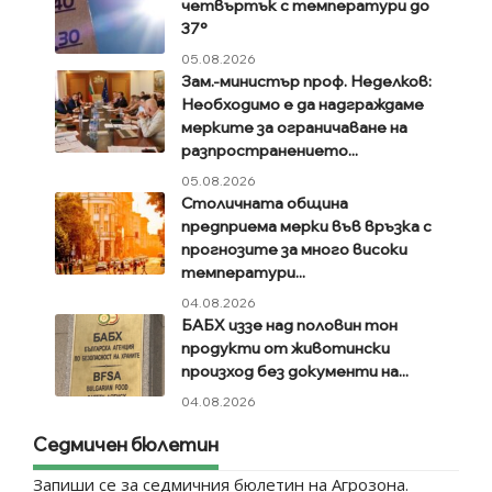
четвъртък с температури до
37°
05.08.2026
Зам.-министър проф. Неделков:
Необходимо е да надграждаме
мерките за ограничаване на
разпространението...
05.08.2026
Столичната община
предприема мерки във връзка с
прогнозите за много високи
температури...
04.08.2026
БАБХ иззе над половин тон
продукти от животински
произход без документи на...
04.08.2026
Седмичен бюлетин
Запиши се за седмичния бюлетин на Агрозона.