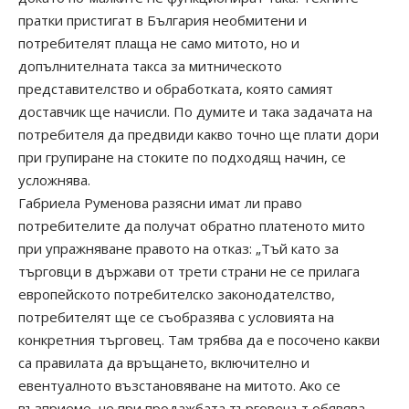
пратки пристигат в България необмитени и
потребителят плаща не само митото, но и
допълнителната такса за митническото
представителство и обработката, която самият
доставчик ще начисли. По думите и така задачата на
потребителя да предвиди какво точно ще плати дори
при групиране на стоките по подходящ начин, се
усложнява.
Габриела Руменова разясни имат ли право
потребителите да получат обратно платеното мито
при упражняване правото на отказ: „Тъй като за
търговци в държави от трети страни не се прилага
европейското потребителско законодателство,
потребителят ще се съобразява с условията на
конкретния търговец. Там трябва да е посочено какви
са правилата да връщането, включително и
евентуалното възстановяване на митото. Ако се
възприеме, че при продажбата търговецът обявява