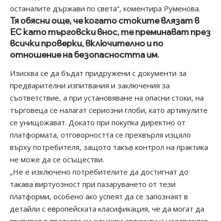
останалите държави по света“, коментира Руменова.
Тя обясни още, че когато стоките влязат в
ЕС като търговски внос, те преминават през
всички проверки, включително и по
отношение на безопасността им.
Изисква се да бъдат придружени с документи за
предварителни изпитвания и заключения за
съответствие, а при установяване на опасни стоки, на
търговеца се налагат сериозни глоби, като артикулите
се унищожават. Докато при покупка директно от
платформата, отговорността се прехвърля изцяло
върху потребителя, защото такъв контрол на практика
не може да се осъществи.
„Не е изключено потребителите да достигнат до
такава виртуозност при пазаруването от тези
платформи, особено ако успеят да се запознаят в
детайли с европейската класификация, че да могат да
групират в пратката си еднакви артикули и независимо