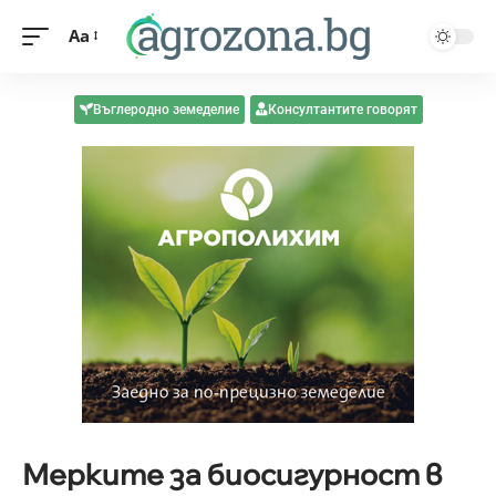
Aa
Въглеродно земеделие
Консултантите говорят
Мерките за биосигурност в