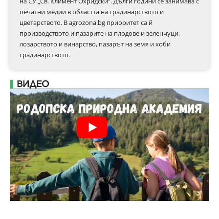
на СУ „Св. Климент Охридски“. Дълги години се занимава с
печатни медии в областта на градинарството и
цветарството. В agrozona.bg приоритет са й
производството и пазарите на плодове и зеленчуци,
лозарството и винарство, пазарът на земя и хоби
градинарството.
ВИДЕО