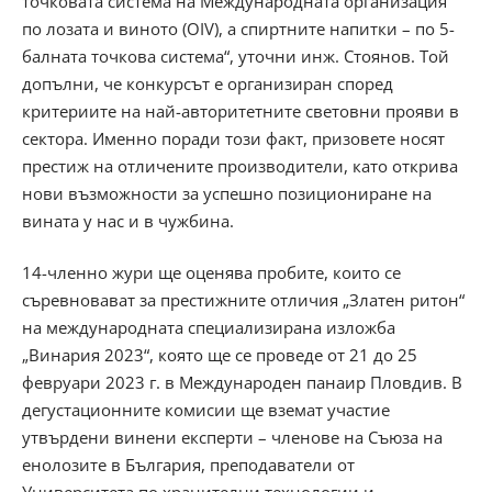
точковата система на Международната организация
по лозата и виното (OIV), а спиртните напитки – по 5-
балната точкова система“, уточни инж. Стоянов. Той
допълни, че конкурсът е организиран според
критериите на най-авторитетните световни прояви в
сектора. Именно поради този факт, призовете носят
престиж на отличените производители, като открива
нови възможности за успешно позициониране на
вината у нас и в чужбина.
14-членно жури ще оценява пробите, които се
съревновават за престижните отличия „Златен ритон“
на международната специализирана изложба
„Винария 2023“, която ще се проведе от 21 до 25
февруари 2023 г. в Международен панаир Пловдив. В
дегустационните комисии ще вземат участие
утвърдени винени експерти – членове на Съюза на
енолозите в България, преподаватели от