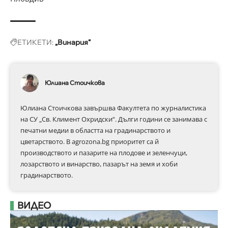
ЕТИКЕТИ:
„Винария“
Юлиана Стоичкова
Юлиана Стоичкова завършва Факултета по журналистика
на СУ „Св. Климент Охридски“. Дълги години се занимава с
печатни медии в областта на градинарството и
цветарството. В agrozona.bg приоритет са й
производството и пазарите на плодове и зеленчуци,
лозарството и винарство, пазарът на земя и хоби
градинарството.
ВИДЕО