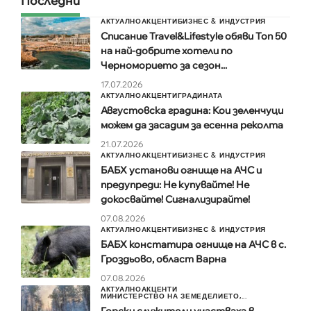
Последни
АКТУАЛНО
АКЦЕНТИ
БИЗНЕС & ИНДУСТРИЯ
Списание Travel&Lifestyle обяви Топ 50
на най-добрите хотели по
Черноморието за сезон...
17.07.2026
АКТУАЛНО
АКЦЕНТИ
ГРАДИНАТА
Августовска градина: Кои зеленчуци
можем да засадим за есенна реколта
21.07.2026
АКТУАЛНО
АКЦЕНТИ
БИЗНЕС & ИНДУСТРИЯ
БАБХ установи огнище на АЧС и
предупреди: Не купувайте! Не
докосвайте! Сигнализирайте!
07.08.2026
АКТУАЛНО
АКЦЕНТИ
БИЗНЕС & ИНДУСТРИЯ
БАБХ констатира огнище на АЧС в с.
Гроздьово, област Варна
07.08.2026
АКТУАЛНО
АКЦЕНТИ
МИНИСТЕРСТВО НА ЗЕМЕДЕЛИЕТО,...
Горски служители участваха в