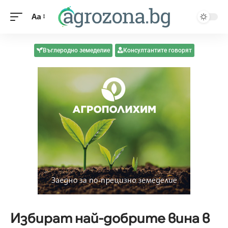
Aa
Въглеродно земеделие
Консултантите говорят
Избират най-добрите вина в