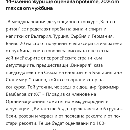
14-членно жури ще оценява пробите, 20% от
тях са от чужбина
„В международния дегустационен конкурс „Златен
ритон“ се представят проби на вина и спиртни
напитки от България, Турция, Сърбия и Германия.
Близо 20 на сто от получените еликсири са изпратени
от чужбина, което говори за високата оценка на
уайнмейкърите от европейските страни към
дегустациите, предшестващи „Винария“, каза
председателят на Съюза на енолозите в България инж.
Станимир Стоянов, който е съорганизатор на
конкурса. Той уточни, че заедно с доц. д-р Красимир
Бамбалов от УХТ – Пловдив са членове на
Организационния комитет на международните
дегустации. „Вината ще бъдат представени в 6 групи –
бели, розови и червени от последна реколта и от по-
стари реколти. Те ще бъдат оценявани по 100-