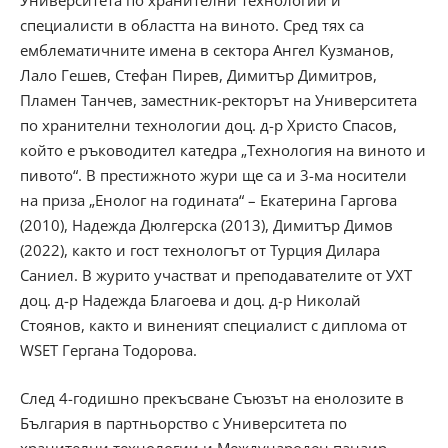
Университета по хранителни технологии и
специалисти в областта на виното. Сред тях са
емблематичните имена в сектора Ангел Кузманов,
Лало Гешев, Стефан Пирев, Димитър Димитров,
Пламен Танчев, заместник-ректорът на Университета
по хранителни технологии доц. д-р Христо Спасов,
който е ръководител катедра „Технология на виното и
пивото“. В престижното жури ще са и 3-ма носители
на приза „Енолог на годината“ – Екатерина Гаргова
(2010), Надежда Дюлгерска (2013), Димитър Димов
(2022), както и гост технологът от Турция Дилара
Саниел. В журито участват и преподавателите от УХТ
доц. д-р Надежда Благоева и доц. д-р Николай
Стоянов, както и виненият специалист с диплома от
WSET Гергана Тодорова.
След 4-годишно прекъсване Съюзът на енолозите в
България в партньорство с Университета по
хранителни технологии и Международен панаир