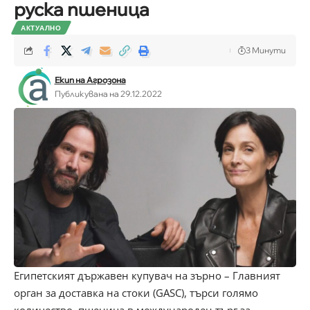
руска пшеница
АКТУАЛНО
3 Минути
Екип на Агрозона
Публикувана на 29.12.2022
Египетският държавен купувач на зърно – Главният
орган за доставка на стоки (GASC), търси голямо
количество пшеница в международен търг за