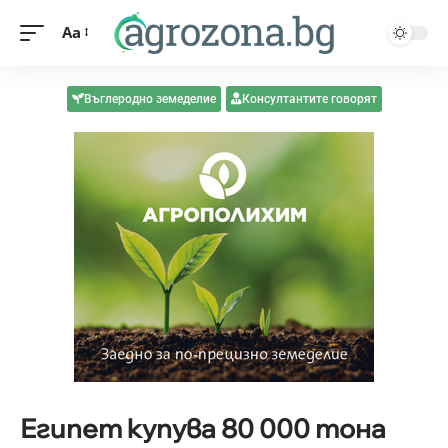
Aa
Въглеродно земеделие
Консултантите говорят
Египет купува 80 000 тона