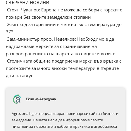
СВЪРЗАНИ НОВИНИ
Стоян Чуканов: Европа не може да се бори с горските
пожари без своите земеделски стопани
Жълт код за горещини в четвъртък с температури до
37°
Зам.-министър проф. Неделков: Необходимо е да
надграждаме мерките за ограничаване на
разпространението на шарката по овцете и козите
Столичната община предприема мерки във връзка с
прогнозите за много високи температури в първите
дни на август
Екип на Агрозона
Agrozona.bg e специализиран новинарски сайт за бизнес и
земеделие. Нашата цел е да информираме своите
читатели за новостите и добрите практики в агробизнеса