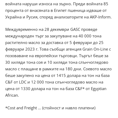
войната наруши износа на зърно. Преди войната 85
процента от внасяната в Египет пшеница идваше от
Украйна и Русия, според анализаторите на AKP-Inform.
Междувременно на 28 декември GASC проведе
международен търг за закупуване на 40 000 тона
растително масло за доставка от 5 февруари до 25
февруари 2023 г. Това съобщи агенция Grain On-Line с
позоваване на европейски търговци. Търгът беше за
30 хиляди тона соя и 10 хиляди тона слънчогледово
масло с плащане в рамките на 180 дни. Соевото масло
беше закупено на цена от 1415 долара на тон на база
C&F от LDC и 12 000 тона слънчогледово масло на
цена от 1330 долара на тон на база C&F* от Egyptian
African.
*Cost and Freight … (стойност и навло платени)