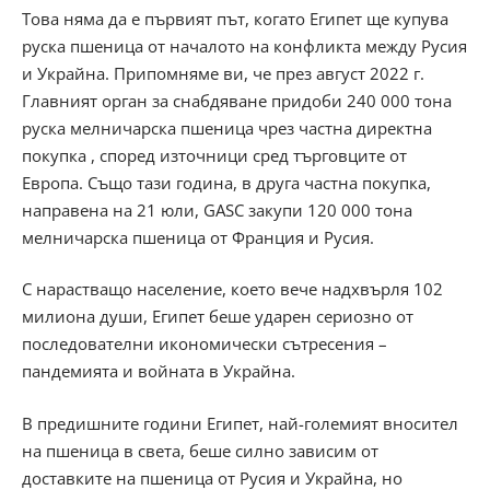
Това няма да е първият път, когато Египет ще купува
руска пшеница от началото на конфликта между Русия
и Украйна. Припомняме ви, че през август 2022 г.
Главният орган за снабдяване придоби 240 000 тона
руска мелничарска пшеница чрез частна директна
покупка , според източници сред търговците от
Европа. Също тази година, в друга частна покупка,
направена на 21 юли, GASC закупи 120 000 тона
мелничарска пшеница от Франция и Русия.
С нарастващо население, което вече надхвърля 102
милиона души, Египет беше ударен сериозно от
последователни икономически сътресения –
пандемията и войната в Украйна.
В предишните години Египет, най-големият вносител
на пшеница в света, беше силно зависим от
доставките на пшеница от Русия и Украйна, но