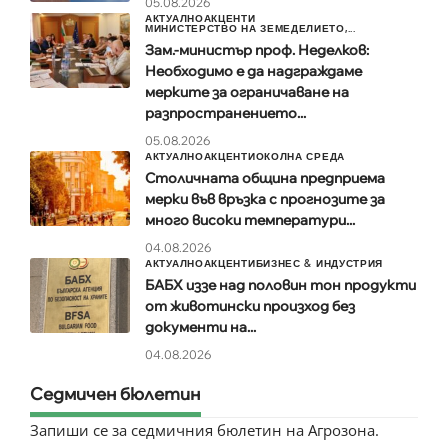
05.08.2026
АКТУАЛНО
АКЦЕНТИ
МИНИСТЕРСТВО НА ЗЕМЕДЕЛИЕТО,...
Зам.-министър проф. Неделков:
Необходимо е да надграждаме
мерките за ограничаване на
разпространението...
05.08.2026
АКТУАЛНО
АКЦЕНТИ
ОКОЛНА СРЕДА
Столичната община предприема
мерки във връзка с прогнозите за
много високи температури...
04.08.2026
АКТУАЛНО
АКЦЕНТИ
БИЗНЕС & ИНДУСТРИЯ
БАБХ иззе над половин тон продукти
от животински произход без
документи на...
04.08.2026
Седмичен бюлетин
Запиши се за седмичния бюлетин на Агрозона.