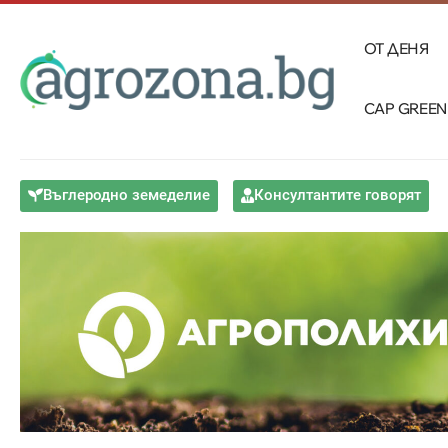
ОТ ДЕНЯ
CAP GREEN
Въглеродно земеделие
Консултантите говорят