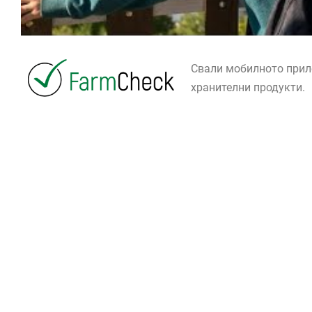
Свали мобилното при
хранителни продукти.