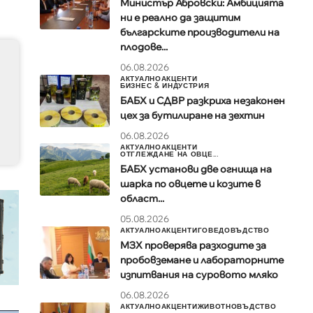
Министър Абровски: Амбицията
ни е реално да защитим
българските производители на
плодове...
06.08.2026
АКТУАЛНО
АКЦЕНТИ
БИЗНЕС & ИНДУСТРИЯ
БАБХ и СДВР разкриха незаконен
цех за бутилиране на зехтин
06.08.2026
АКТУАЛНО
АКЦЕНТИ
ОТГЛЕЖДАНЕ НА ОВЦЕ...
БАБХ установи две огнища на
шарка по овцете и козите в
област...
05.08.2026
АКТУАЛНО
АКЦЕНТИ
ГОВЕДОВЪДСТВО
МЗХ проверява разходите за
пробовземане и лабораторните
изпитвания на суровото мляко
06.08.2026
АКТУАЛНО
АКЦЕНТИ
ЖИВОТНОВЪДСТВО