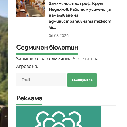
Зам.-министър проф. Крум
Неделков: Работим усилено за
намаляване на
административната тежест
за...
06.08.2026
Седмичен бюлетин
Запиши се за седмичния бюлетин на
Агрозона.
Абонирай се
Реклама