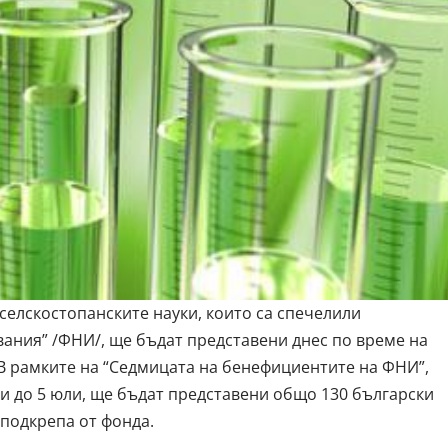
селскостопанските науки, които са спечелили
ания” /ФНИ/, ще бъдат представени днес по време на
В рамките на “Седмицата на бенефициентите на ФНИ”,
и до 5 юли, ще бъдат представени общо 130 български
подкрепа от фонда.