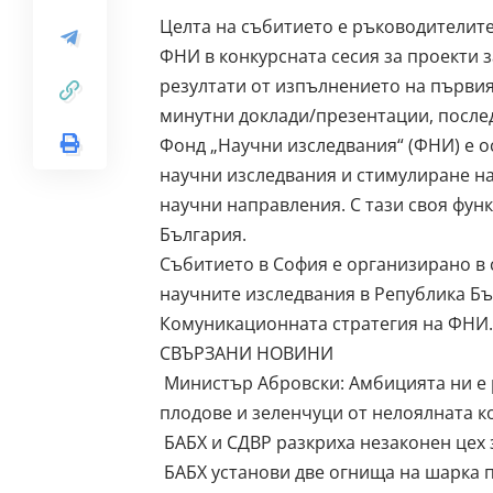
Целта на събитието е ръководителите
ФНИ в конкурсната сесия за проекти з
резултати от изпълнението на първия
минутни доклади/презентации, послед
Фонд „Научни изследвания“ (ФНИ) е 
научни изследвания и стимулиране на
научни направления. С тази своя функ
България.
Събитието в София е организирано в 
научните изследвания в Република Бъл
Комуникационната стратегия на ФНИ
СВЪРЗАНИ НОВИНИ
Министър Абровски: Амбицията ни е 
плодове и зеленчуци от нелоялната 
БАБХ и СДВР разкриха незаконен цех 
БАБХ установи две огнища на шарка п