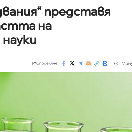
двания“ представя
астта на
 науки
1 Мин
Споделяне