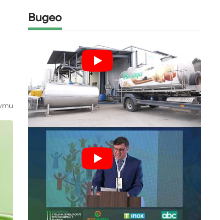
Видео
ути