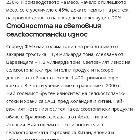
236%. Производството на месо, начело с пилешкото
месо, се е увеличило с 45%, докато темпът на растеж
на производството на плодове и зеленчуци е 20%.
Стойността на световния
селскостопански износ
Според ФАО най-голяма годишна реколта има от
захарна тръстика – 1,9 милиарда тона, следвана от
царевицата – 1,2 милиарда тона. Световният износ на
селскостопански хранителни продукти наскоро
достигна стойност от около 1,420 трилиона евро,
което е 3,7 пъти увеличение в сравнение с 2000 г.
Най-големият брутен износител на селскостопански
стоки и храни са САЩ, пред Холандия и Китай. Най-
важният нетен износител на селскостопански продукти
обаче е Бразилия, следвана от Аржентина и
Испания. Най-големите нетни вносители в
селскостопанската търговия са Китай, Япония и