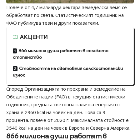
Повече от 4,7 милиарда хектара земеделска земя се
обработват по света. Статистическият годишник на
ФАО публикува тези и други показатели.
АКЦЕНТИ
866 милиона души работят в селското
стопанство
Стойността на световния селскостопански
износ
Според Организацията по прехрана и земеделие на
Обединените нации (FAO) в текущия статистически
годишник, средната световна налична енергия от
храна е 2960 kcal на човек на ден. Това са 9
процента. повече от 2020 г. Максималната стойност е
3540 kcal на ден на човек в Европа и Северна Америка.
866 милиона души работят в