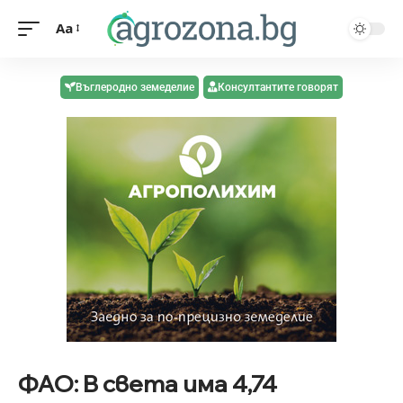
Aa
Въглеродно земеделие
Консултантите говорят
ФАО: В света има 4,74