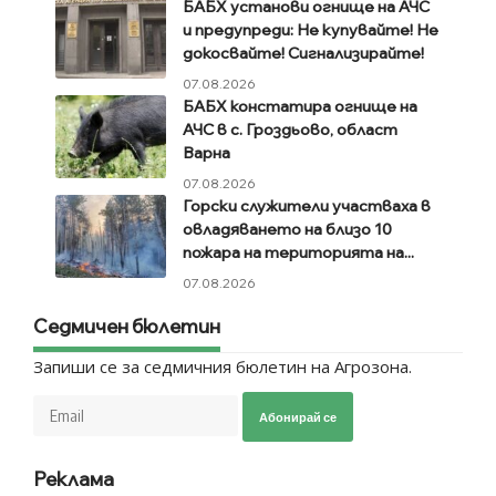
БАБХ установи огнище на АЧС
и предупреди: Не купувайте! Не
докосвайте! Сигнализирайте!
07.08.2026
БАБХ констатира огнище на
АЧС в с. Гроздьово, област
Варна
07.08.2026
Горски служители участваха в
овладяването на близо 10
пожара на територията на...
07.08.2026
Седмичен бюлетин
Запиши се за седмичния бюлетин на Агрозона.
Абонирай се
Реклама