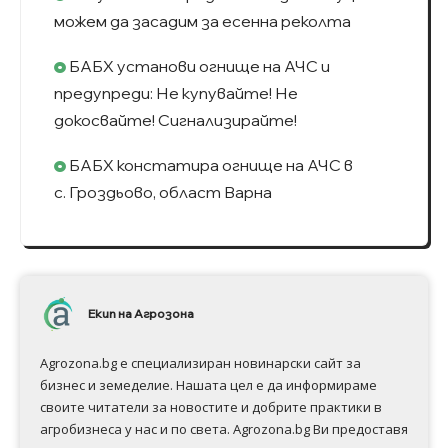
можем да засадим за есенна реколта
БАБХ установи огнище на АЧС и
предупреди: Не купувайте! Не
докосвайте! Сигнализирайте!
БАБХ констатира огнище на АЧС в
с. Гроздьово, област Варна
Екип на Агрозона
Agrozona.bg e специализиран новинарски сайт за
бизнес и земеделие. Нашата цел е да информираме
своите читатели за новостите и добрите практики в
агробизнеса у нас и по света. Agrozona.bg Ви предоставя