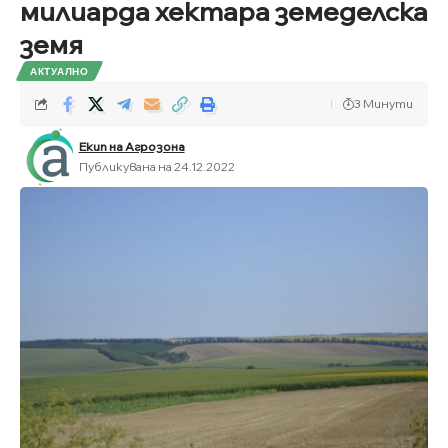
милиарда хектара земеделска
земя
АКТУАЛНО
3 Минути
Екип на Агрозона
Публикувана на 24.12.2022