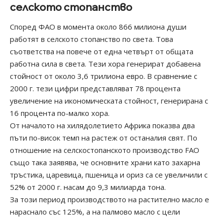
селското стопанство
Според ФАО в момента около 866 милиона души
работят в селското стопанство по света. Това
съответства на повече от една четвърт от общата
работна сила в света. Тези хора генерират добавена
стойност от около 3,6 трилиона евро. В сравнение с
2000 г. тези цифри представляват 78 процента
увеличение на икономическата стойност, генерирана с
16 процента по-малко хора.
От началото на хилядолетието Африка показва два
пъти по-висок темп на растеж от останалия свят. По
отношение на селскостопанското производство FAO
също така заявява, че основните храни като захарна
тръстика, царевица, пшеница и ориз са се увеличили с
52% от 2000 г. насам до 9,3 милиарда тона.
За този период производството на растително масло е
нараснало със 125%, а на палмово масло с цели