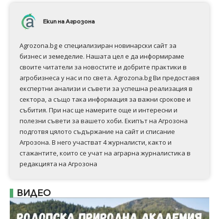
Екип на Агрозона
Agrozona.bg e специализиран новинарски сайт за
бизнес и земеделие. Нашата цел е да информираме
своите читатели за новостите и добрите практики в
агробизнеса у нас и по света. Agrozona.bg Ви предоставя
експертни анализи и съвети за успешна реализация в
сектора, а също така информация за важни срокове и
събития. При нас ще намерите още и интересни и
полезни съвети за вашето хоби. Екипът на Агрозона
подготвя цялото съдържание на сайт и списание
Агрозона. В него участват 4 журналисти, както и
стажантите, които се учат на аграрна журналистика в
редакцията на Агрозона
ВИДЕО