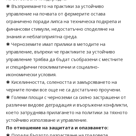
✱ Възприемането на практики за устойчиво
управление на почвата от фермерите остава
ограничено поради липса на техническа подкрепа и
финансови стимули, недостатъчно споделяне на
знания и неблагоприятна среда.
✱ Черноземите имат прилики в методите на
управление, въпреки че практиките за устойчиво
управление трябва да бъдат съобразени с местните
и специфични геоклиматични и социално-
икономически условия.
✱ Киселинността, солеността и замърсяването на
черните почви все още не са достатъчно проучени.
✱ Големи площи с черноземи са силно застрашени от
различни видове деградация и въоръжени конфликти,
което затруднява прилагането на политики за тяхното
устойчиво използване и управление.
По отношение на защитата и опазването:
✱ Поради бързото разрастване на градовете,