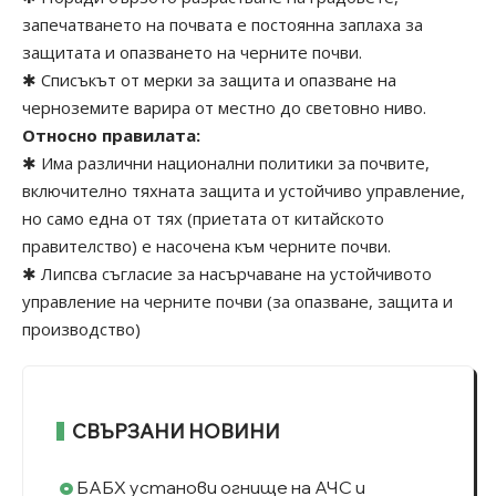
запечатването на почвата е постоянна заплаха за
защитата и опазването на черните почви.
✱ Списъкът от мерки за защита и опазване на
черноземите варира от местно до световно ниво.
Относно правилата:
✱ Има различни национални политики за почвите,
включително тяхната защита и устойчиво управление,
но само една от тях (приетата от китайското
правителство) е насочена към черните почви.
✱ Липсва съгласие за насърчаване на устойчивото
управление на черните почви (за опазване, защита и
производство)
СВЪРЗАНИ НОВИНИ
БАБХ установи огнище на АЧС и