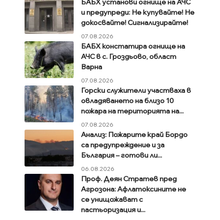
БАБХ установи огнище на АЧС
и предупреди: Не купувайте! Не
докосвайте! Сигнализирайте!
07.08.2026
БАБХ констатира огнище на
АЧС в с. Гроздьово, област
Варна
07.08.2026
Горски служители участваха в
овладяването на близо 10
пожара на територията на...
07.08.2026
Анализ: Пожарите край Бордо
са предупреждение и за
България – готови ли...
06.08.2026
Проф. Деян Стратев пред
Агрозона: Афлатоксините не
се унищожават с
пастьоризация и...