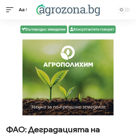
Aa
Въглеродно земеделие
Консултантите говорят
ФАО: Деградацията на