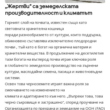
„Жертви“ са земеделската
производителност и климатът
Горният слой на почвата, известен също като
световната хранителна кошница
поради разнообразието от култури, които поддържа,
обикновено съставлява изключително плодородни
почви , тъй като е богат на органична материя и
хранителни вещества. В продължение на десетилетия
тази богата на въглерод почва играе ключова роля
в глобалното земеделско производство на зърнени
култури, маслодайни семена, пасища и животновъдни
системи.
Освен това черноземите играят важна роля за
смекчаването на изменението на
климата и адаптирането към него. „Въпреки това, това
черно съкровище е застрашено“, според проучване на
Организацията по прехрана и земеделие на ООН (FAO)