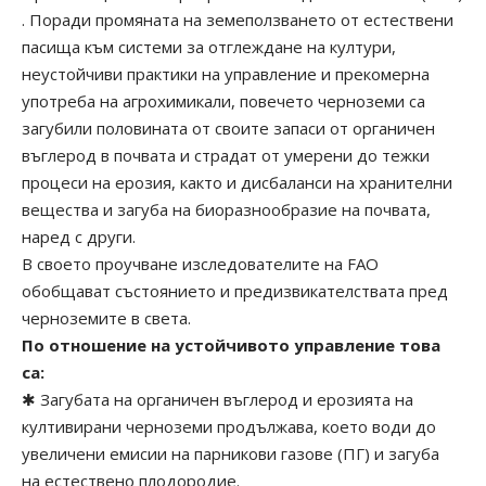
. Поради промяната на земеползването от естествени
пасища към системи за отглеждане на култури,
неустойчиви практики на управление и прекомерна
употреба на агрохимикали, повечето черноземи са
загубили половината от своите запаси от органичен
въглерод в почвата и страдат от умерени до тежки
процеси на ерозия, както и дисбаланси на хранителни
вещества и загуба на биоразнообразие на почвата,
наред с други.
В своето проучване изследователите на FAO
обобщават състоянието и предизвикателствата пред
черноземите в света.
По отношение на устойчивото управление това
са:
✱ Загубата на органичен въглерод и ерозията на
култивирани черноземи продължава, което води до
увеличени емисии на парникови газове (ПГ) и загуба
на естествено плодородие.