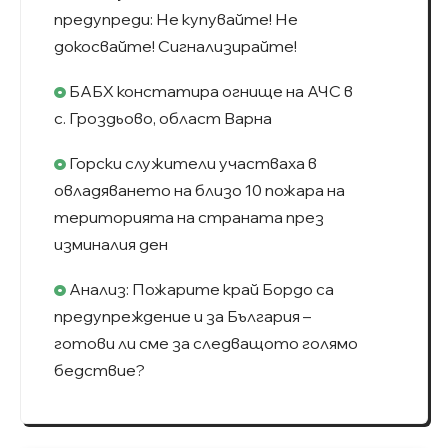
предупреди: Не купувайте! Не
докосвайте! Сигнализирайте!
БАБХ констатира огнище на АЧС в
с. Гроздьово, област Варна
Горски служители участваха в
овладяването на близо 10 пожара на
територията на страната през
изминалия ден
Анализ: Пожарите край Бордо са
предупреждение и за България –
готови ли сме за следващото голямо
бедствие?