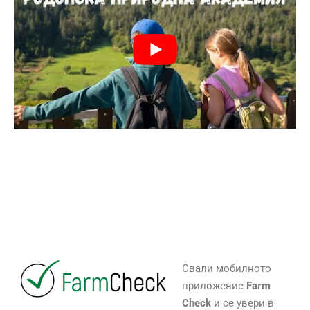
Свали мобилното
приложение
Farm
Check
и се увери в