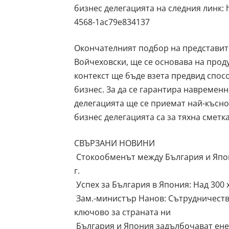
бизнес делегацията на следния линк:
4568-1ac79e834137
Окончателният подбор на представит
Войчеховски, ще се основава на проду
контекст ще бъде взета предвид спо
бизнес. За да се гарантира навременн
делегацията ще се приемат най-късно 
бизнес делегацията са за тяхна сметка
СВЪРЗАНИ НОВИНИ
Стокообменът между България и Япони
г.
Успех за България в Япония: Над 300 
Зам.-министър Нанов: Сътрудничеств
ключово за страната ни
България и Япония задълбочават ене