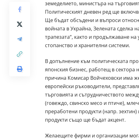
земеделието, министъра на търговият
Политическият дневен ред ще включва
Ще бъдат обсъдени и въпроси относно
войната в Украйна, Зелената сделка н
трапезата“, както и продължаване на 
стопанство и хранителни системи.
В допълнение към политическата про
японския бизнес, работещ в сектора 
причина Комисар Войчеховски има же
европейски ръководители, представл
търговията и сътрудничеството между
(говеждо, свинско месо и птиче), млеч
преработени продукти (напр. зехтин)
продукти също ще бъдат акцент.
Желаещите фирми и организации мога