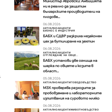
Министър Абровски: Амбицията
ни е реално да защитим
българските производители на
плодове...
06.08.2026
АКТУАЛНО
АКЦЕНТИ
БИЗНЕС & ИНДУСТРИЯ
БАБХ и СДВР разкриха незаконен
цех за бутилиране на зехтин
06.08.2026
АКТУАЛНО
АКЦЕНТИ
ОТГЛЕЖДАНЕ НА ОВЦЕ...
БАБХ установи две огнища на
шарка по овцете и козите в
област...
5
05.08.2026
АКТУАЛНО
АКЦЕНТИ
ГОВЕДОВЪДСТВО
МЗХ проверява разходите за
пробовземане и лабораторните
изпитвания на суровото мляко
06.08.2026
АКТУАЛНО
АКЦЕНТИ
ЖИВОТНОВЪДСТВО