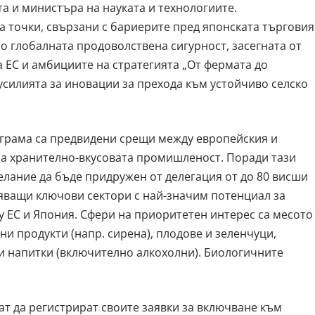
а и министъра на науката и технологиите.
 точки, свързани с бариерите пред японската търговия
 глобалната продоволствена сигурност, засегната от
а ЕС и амбициите на стратегията „От фермата до
усилията за иновации за прехода към устойчиво селско
грама са предвидени срещи между европейския и
на хранително-вкусовата промишленост. Поради тази
лание да бъде придружен от делегация от до 80 висши
яващи ключови сектори с най-значим потенциал за
 ЕС и Япония. Сфери на приоритетен интерес са месото
ни продукти (напр. сирена), плодове и зеленчуци,
 и напитки (включително алкохолни). Биологичните
т да регистрират своите заявки за включване към