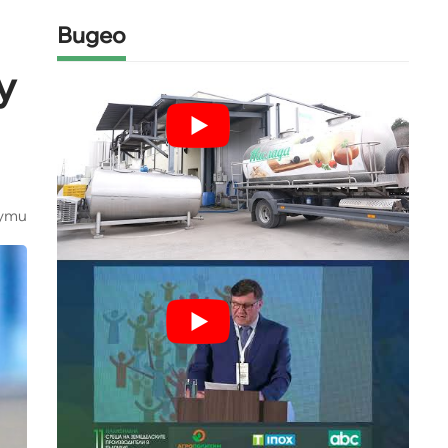
Видео
у
ути