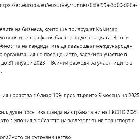
https://ec.europa.eu/eusurvey/runner/6cfef99a-3d60-d26a-
елите на бизнеса, които ще придружат Комисар
ктовия и географския баланс на делегацията. В този
собността на кандидатите да извършват международен
а организация на посещението, заявки за участие в
до 31 януари 2023 г. Всички разходи за участниците в
.
я нараства с близо 10% през първите 9 месеца на 202
хил. души посетиха щанда на страната ни на ЕКСПО 2025
ото с Япония в областта на железопътния транспорт е
ргийното си сътрудничество