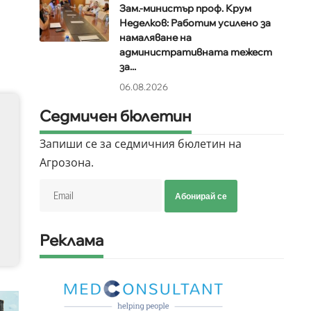
Зам.-министър проф. Крум
Неделков: Работим усилено за
намаляване на
административната тежест
за...
06.08.2026
Седмичен бюлетин
Запиши се за седмичния бюлетин на
Агрозона.
Абонирай се
Реклама