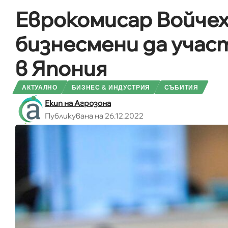
Еврокомисар Войчех
бизнесмени да учас
в Япония
АКТУАЛНО
БИЗНЕС & ИНДУСТРИЯ
СЪБИТИЯ
Екип на Агрозона
Публикувана на 26.12.2022