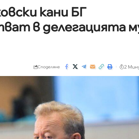
овски кани БГ
тват в делегацията м
2 Мин
Споделяне