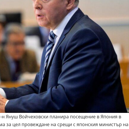
г-н Януш Войчеховски планира посещение в Япония в
има за цел провеждане на срещи с японския министър на