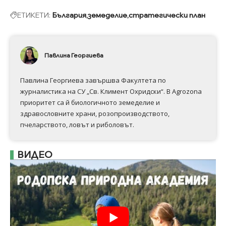
ЕТИКЕТИ:
България
земеделие
стратегически план
Павлина Георгиева
Павлина Георгиева завършва Факултета по
журналистика на СУ „Св. Климент Охридски“. В Аgrozona
приоритет са й биологичното земеделие и
здравословните храни, розопроизводството,
пчеларството, ловът и риболовът.
ВИДЕО