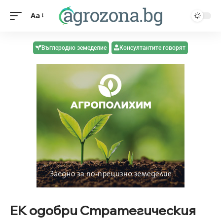
Aa
Въглеродно земеделие
Консултантите говорят
ЕК одобри Стратегическия