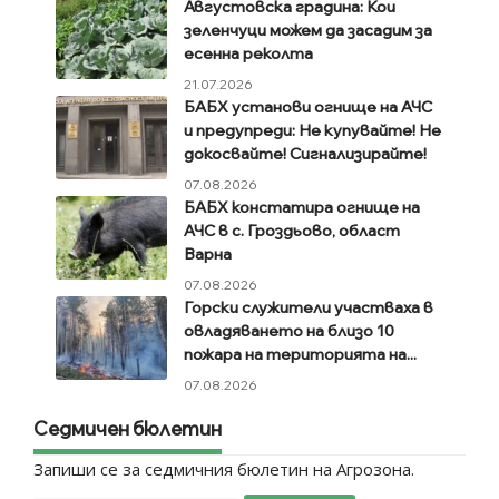
Августовска градина: Кои
зеленчуци можем да засадим за
есенна реколта
21.07.2026
БАБХ установи огнище на АЧС
и предупреди: Не купувайте! Не
докосвайте! Сигнализирайте!
07.08.2026
БАБХ констатира огнище на
АЧС в с. Гроздьово, област
Варна
07.08.2026
Горски служители участваха в
овладяването на близо 10
пожара на територията на...
07.08.2026
Седмичен бюлетин
Запиши се за седмичния бюлетин на Агрозона.