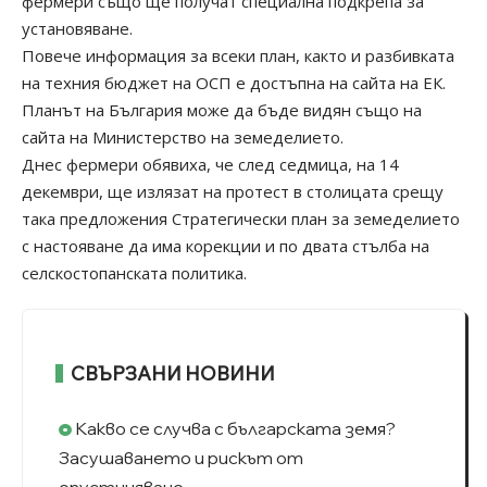
фермери също ще получат специална подкрепа за
установяване.
Повече информация за всеки план, както и разбивката
на техния бюджет на ОСП е достъпна на сайта на ЕК.
Планът на България може да бъде видян също на
сайта на Министерство на земеделието.
Днес фермери обявиха, че след седмица, на 14
декември, ще излязат на протест в столицата срещу
така предложения Стратегически план за земеделието
с настояване да има корекции и по двата стълба на
селскостопанската политика.
СВЪРЗАНИ НОВИНИ
Какво се случва с българската земя?
Засушаването и рискът от