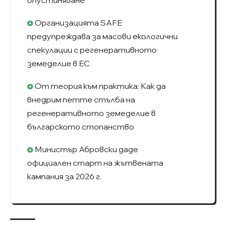
опустиняване
Организацията SAFE
предупреждава за масови екологични
спекулации с регенеративното
земеделие в ЕС
От теория към практика: Как да
внедрим петте стълба на
регенеративното земеделие в
българското стопанство
Министър Абровски даде
официален старт на жътвената
кампания за 2026 г.