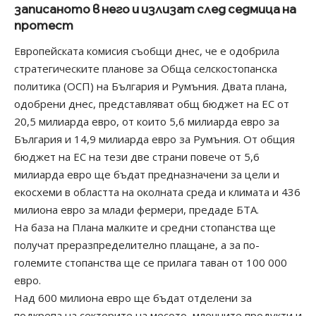
записаното в него и излизат след седмица на
протест
Европейската комисия съобщи днес, че е одобрила
стратегическите планове за Обща селскостопанска
политика (ОСП) на България и Румъния. Двата плана,
одобрени днес, представляват общ бюджет на ЕС от
20,5 милиарда евро, от които 5,6 милиарда евро за
България и 14,9 милиарда евро за Румъния. От общия
бюджет на ЕС на тези две страни повече от 5,6
милиарда евро ще бъдат предназначени за цели и
екосхеми в областта на околната среда и климата и 436
милиона евро за млади фермери, предаде БТА.
На база на Плана малките и средни стопанства ще
получат преразпределително плащане, а за по-
големите стопанства ще се прилага таван от 100 000
евро.
Над 600 милиона евро ще бъдат отделени за
подкрепа на секторите на месото, млечните продукти и