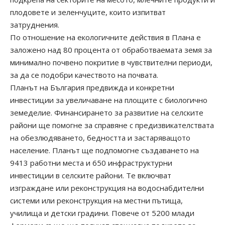
плодовете и зеленчуците, които изпитват
затруднения.
По отношение на екологичните действия в Плана е
заложено над 80 процента от обработваемата земя за
минимално почвено покритие в чувствителни периоди,
за да се подобри качеството на почвата.
Планът на България предвижда и конкретни
инвестиции за увеличаване на площите с биологично
земеделие. Финансирането за развитие на селските
райони ще помогне за справяне с предизвикателствата
на обезлюдяването, бедността и застаряващото
население. Планът ще подпомогне създаването на
9413 работни места и 650 инфраструктурни
инвестиции в селските райони. Те включват
изграждане или реконструкция на водоснабдителни
системи или реконструкция на местни пътища,
училища и детски градини. Повече от 5200 млади