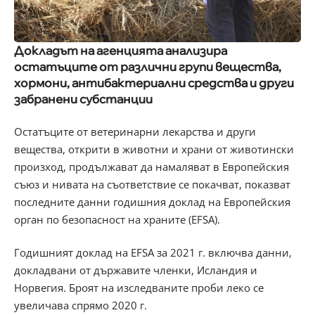
Докладът на агенцията анализира
остатъците от различни групи вещества,
хормони, антибактериални средства и други
забранени субстанции
Остатъците от ветеринарни лекарства и други
вещества, открити в животни и храни от животински
произход, продължават да намаляват в Европейския
съюз и нивата на съответствие се покачват, показват
последните данни годишния доклад на Европейския
орган по безопасност на храните (EFSA).
Годишният доклад на EFSA за 2021 г. включва данни,
докладвани от държавите членки, Исландия и
Норвегия. Броят на изследваните проби леко се
увеличава спрямо 2020 г.