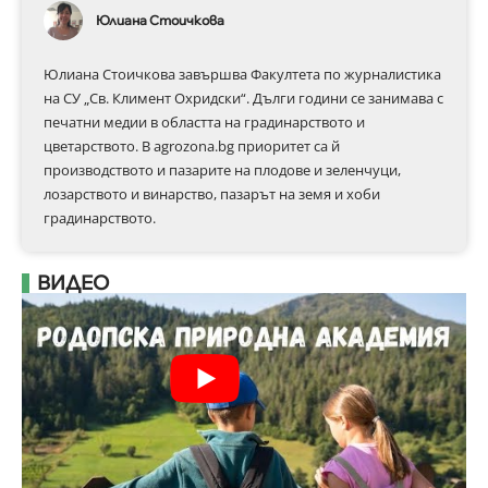
Юлиана Стоичкова
Юлиана Стоичкова завършва Факултета по журналистика
на СУ „Св. Климент Охридски“. Дълги години се занимава с
печатни медии в областта на градинарството и
цветарството. В agrozona.bg приоритет са й
производството и пазарите на плодове и зеленчуци,
лозарството и винарство, пазарът на земя и хоби
градинарството.
ВИДЕО