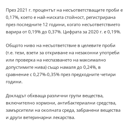
През 2021 г. процентът на несъответстващите проби е
0,17%, което е най-ниската стойност, регистрирана
през последните 12 години, когато несъответствието
варира от 0,19% до 0,37%. Цифрата за 2020 г. е 0,19%.
Общото ниво на несъответствие в целевите проби
(т.е. тези, взети за откриване на незаконни употреби
или проверка на неспазването на максимално
допустимите нива) също намаля до 0,24%, в
сравнение с 0,27%-0,35% през предходните четири
години.
Докладът обхваща различни групи вещества,
включително хормони, антибактериални средства,
замърсители на околната среда, забранени вещества
и други ветеринарни лекарства.