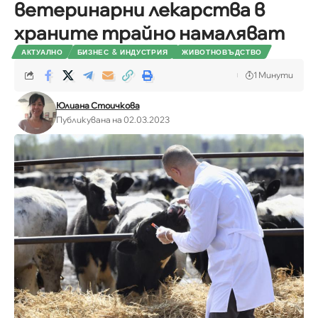
ветеринарни лекарства в
храните трайно намаляват
АКТУАЛНО
БИЗНЕС & ИНДУСТРИЯ
ЖИВОТНОВЪДСТВО
1 Минути
Юлиана Стоичкова
Публикувана на 02.03.2023