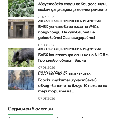
Августовска градина: Кои зеленчуци
можем да засадим за есенна реколта
21.07.2026
АКТУАЛНО
АКЦЕНТИ
БИЗНЕС & ИНДУСТРИЯ
БАБХ установи огнище на АЧС и
предупреди: Не купувайте! Не
докосвайте! Сигнализирайте!
07.08.2026
АКТУАЛНО
АКЦЕНТИ
БИЗНЕС & ИНДУСТРИЯ
БАБХ констатира огнище на АЧС в с.
Гроздьово, област Варна
07.08.2026
АКТУАЛНО
АКЦЕНТИ
МИНИСТЕРСТВО НА ЗЕМЕДЕЛИЕТО,...
Горски служители участваха в
овладяването на близо 10 пожара на
територията на...
07.08.2026
Седмичен бюлетин