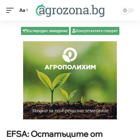
Aa
Въглеродно земеделие
Консултантите говорят
EFSA: Остатъците от