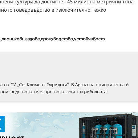
ърнени култури да достигне 145 милиона метрични тона
ното говедовъдство е изключително тежко
н
парникови газове
производство
устойчивост
 на СУ „Св. Климент Охридски“. В Аgrozona приоритет са й
роизводството, пчеларството, ловът и риболовът.