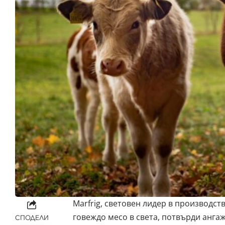
Marfrig, световен лидер в производст
говеждо месо в света, потвърди анга
СПОДЕЛИ