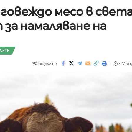
 говеждо месо в свет
 за намаляване на
АКТИ
3 Мин
Споделяне