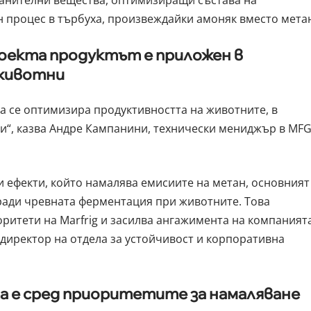
ранителни вещества, оптимизиращи състава на
ен процес в търбуха, произвеждайки амоняк вместо мета
роекта продуктът е приложен в
 животни
 да се оптимизира продуктивността на животните, в
и“, казва Андре Кампанини, технически мениджър в MF
чни ефекти, който намалява емисиите на метан, основният
ради чревната ферментация при животните. Това
ритети на Marfrig и засилва ангажимента на компаният
, директор на отдела за устойчивост и корпоративна
а е сред приоритетите за намаляване