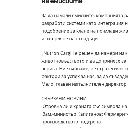
на емисиите
За да намали емисиите, компанията ра
разработи системи като интеграция н
подобрение за клане на по-млади жив
изхвърляне на отпадъци.
„Nutron Cargill е решен да намери на
животновъдството и да допринесе за 
верига. Ние вярваме, че стратегическ
фактори за успех за нас, за да създа
Мело, главен изпълнителен директор на 
СВЪРЗАНИ НОВИНИ
Отровна ли е храната със символа на
Зам.-министър Капитанов: Фермерите 
производството подкрепа