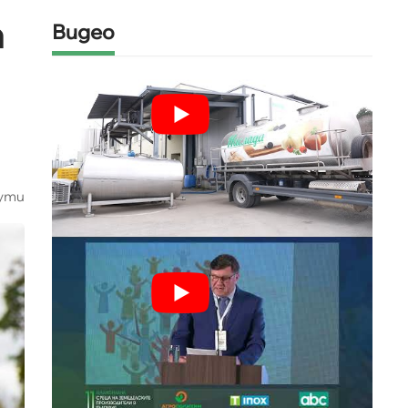
а
Видео
ути