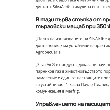
добитък и също така е източник на х
диетата. SilvaAir® стимулира естеств
В тази първа стъпка от п
търговски мащаб при 350
„Целта на използването на SilvAir® е
допълнение към устойчивите практик
Agropecuária.
„Silva Air® е продукт с доказани нау
парников газ в животновъдството по
намаление е един от настоящите прио
за устойчивост “, казва Пауло Пианес
комуникация в Marfrig.
Управлението на пасищат