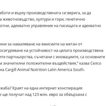
боти и върху производствената си верига, за да
а животновъдство, култури и гори, генетично
отни, адекватно управление на пасищата и адекватно
чини за намаляване на емисиите на метан от
осигуряване на устойчивост на цялата производствена
ите партньорства, съчетани с иновациите, са основните
дем значителни положителни въздействия,“ казва Селсо
Cargill Animal Nutrition Latin America South.
 жаба? Краят на една интернет конспирация
ще получат над 123 млн. евро за обвързана с