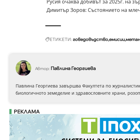
Русия очаква добивът за 2025г. на з
Димитър Зоров: Състоянието на млеч
ЕТИКЕТИ:
говедовъдство
емисии
мета
Павлина Георгиева
Автор:
Павлина Георгиева завършва Факултета по журналистика
биологичното земеделие и здравословните храни, розоп
РЕКЛАМА