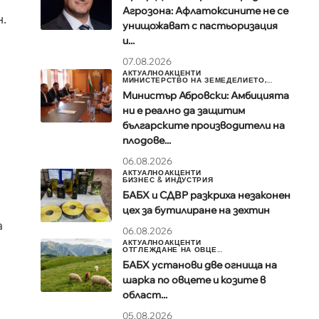
Агрозона: Афлатоксините не се
н.
унищожават с пастьоризация
и...
07.08.2026
АКТУАЛНО
АКЦЕНТИ
МИНИСТЕРСТВО НА ЗЕМЕДЕЛИЕТО,...
Министър Абровски: Амбицията
ни е реално да защитим
българските производители на
G
плодове...
06.08.2026
АКТУАЛНО
АКЦЕНТИ
БИЗНЕС & ИНДУСТРИЯ
БАБХ и СДВР разкриха незаконен
цех за бутилиране на зехтин
а
06.08.2026
АКТУАЛНО
АКЦЕНТИ
ОТГЛЕЖДАНЕ НА ОВЦЕ...
БАБХ установи две огнища на
шарка по овцете и козите в
област...
05.08.2026