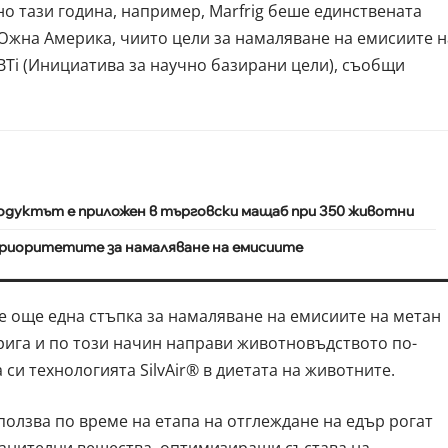
но тази година, например, Marfrig беше единствената
Южна Америка, чиито цели за намаляване на емисиите н
BTi (Инициатива за научно базирани цели), съобщи
одуктът е приложен в търговски мащаб при 350 животни
приоритетите за намаляване на емисиите
е още една стъпка за намаляване на емисиите на метан
рига и по този начин направи животновъдството по-
си технологията SilvAir® в диетата на животните.
зползва по време на етапа на отглеждане на едър рогат