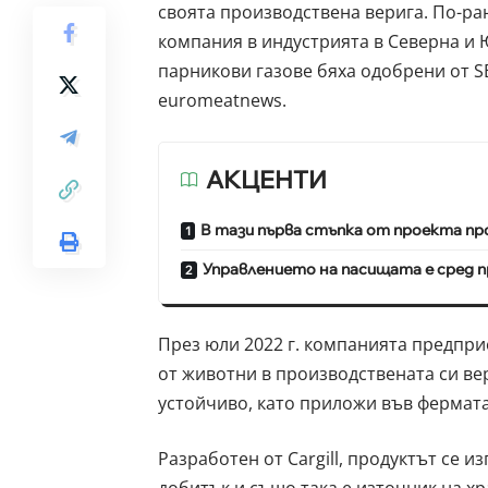
своята производствена верига. По-ра
компания в индустрията в Северна и 
парникови газове бяха одобрени от S
euromeatnews.
АКЦЕНТИ
В тази първа стъпка от проекта пр
Управлението на пасищата е сред 
През юли 2022 г. компанията предпри
от животни в производствената си ве
устойчиво, като приложи във фермата 
Разработен от Cargill, продуктът се и