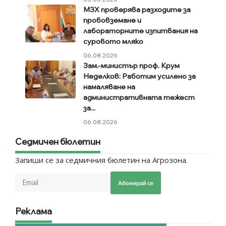
МЗХ проверява разходите за
пробовземане и
лабораторните изпитвания на
суровото мляко
06.08.2026
Зам.-министър проф. Крум
Неделков: Работим усилено за
намаляване на
административната тежест
за...
06.08.2026
Седмичен бюлетин
Запиши се за седмичния бюлетин на Агрозона.
Абонирай се
Реклама