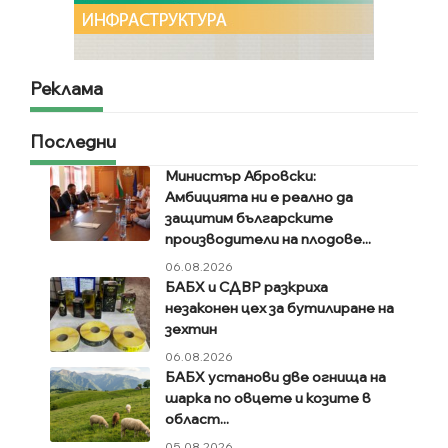
Реклама
Последни
Министър Абровски:
Амбицията ни е реално да
защитим българските
производители на плодове...
06.08.2026
БАБХ и СДВР разкриха
незаконен цех за бутилиране на
зехтин
06.08.2026
БАБХ установи две огнища на
шарка по овцете и козите в
област...
05.08.2026