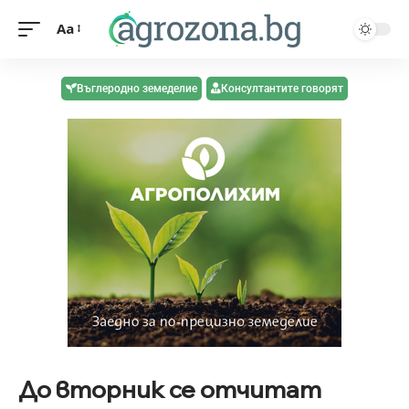
Aa
Въглеродно земеделие
Консултантите говорят
До вторник се отчитат