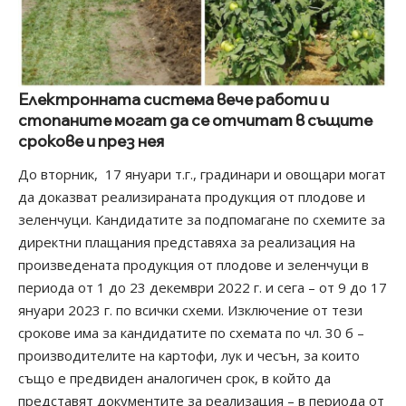
Електронната система вече работи и
стопаните могат да се отчитат в същите
срокове и през нея
До вторник, 17 януари т.г., градинари и овощари могат
да доказват реализираната продукция от плодове и
зеленчуци. Кандидатите за подпомагане по схемите за
директни плащания представяха за реализация на
произведената продукция от плодове и зеленчуци в
периода от 1 до 23 декември 2022 г. и сега – от 9 до 17
януари 2023 г. по всички схеми. Изключение от тези
срокове има за кандидатите по схемата по чл. 30 б –
производителите на картофи, лук и чесън, за които
също е предвиден аналогичен срок, в който да
представят документите за реализация – в периода от