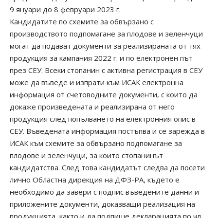
9 януари до 8 февруари 2023 г.
Кандидатите по схемите за обвързано с
производството подпомагане за плодове и зеленчуци
могат да подават документи за реализираната от тях
продукция за кампания 2022 г. и по електронен път
през СЕУ. Всеки стопанин с активна регистрация в СЕУ
може да въведе и изпрати към ИСАК електронна
информация от счетоводните документи, с които да
докаже произведената и реализирана от него
продукция след попълването на електронния опис в
СЕУ. Въведената информация постъпва и се зарежда в
ИСАК към схемите за обвързано подпомагане за
плодове и зеленчуци, за които стопанинът
кандидатства. След това кандидатът следва да посети
лично Областна дирекция на ДФЗ-РА, където е
необходимо да завери с подпис въведените данни и
приложените документи, доказващи реализация на
продукцията, както и да подпише декларацията по чл.