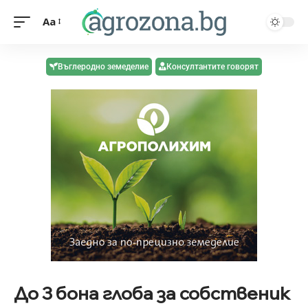
Aa
Въглеродно земеделие
Консултантите говорят
До 3 бона глоба за собственик