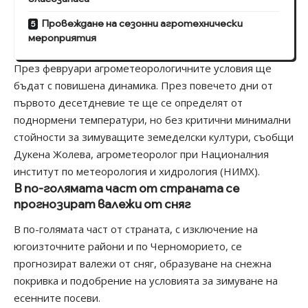
Провеждане на сезонни агротехнически
мероприятия
През февруари агрометеорологичните условия ще
бъдат с повишена динамика. През повечето дни от
първото десетдневие те ще се определят от
поднормени температури, но без критични минимални
стойности за зимуващите земеделски култури, съобщи
Дукена Жолева, агрометеоролог при Националния
институт по метеорология и хидрология
(НИМХ).
В по-голямата част от страната се
прогнозират валежи от сняг
В по-голямата част от страната, с изключение на
югоизточните райони и по Черноморието, се
прогнозират валежи от сняг, образуване на снежна
покривка и подобрение на условията за зимуване на
есенните посеви.