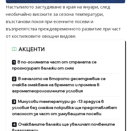
Настъпилото застудяване в края на януари, след
необичайно високите за сезона температури,
възстанови покоя при есенните посеви и
възпрепятства преждевременното развитие при част
от костилковите овощни видове.
АКЦЕНТИ
В по-голямата част от страната се
прогнозират валежи от сняг
В началото на второто десетдневие се
очаква омекване на времето и промяна в
агрометеорологичните условия
Минусови температури до -13 градуса в
условия без снежна покривка ще представляват
опасност за част от зимуващите посеви
Очакваните валежи ще увеличат почвените
влагозапаси