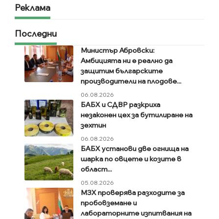
Реклама
Последни
Министър Абровски:
Амбицията ни е реално да
защитим българските
производители на плодове...
06.08.2026
БАБХ и СДВР разкриха
незаконен цех за бутилиране на
зехтин
06.08.2026
БАБХ установи две огнища на
шарка по овцете и козите в
област...
05.08.2026
МЗХ проверява разходите за
пробовземане и
лабораторните изпитвания на