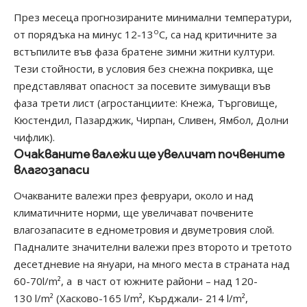
През месеца прогнозираните минимални температури,
о
от порядъка на минус 12-13
С, са над критичните за
встъпилите във фаза братене зимни житни култури.
Тези стойности, в условия без снежна покривка, ще
представляват опасност за посевите зимуващи във
фаза трети лист (агростанциите: Кнежа, Търговище,
Кюстендил, Пазарджик, Чирпан, Сливен, Ямбол, Долни
чифлик).
Очакваните валежи ще увеличат почвените
влагозапаси
Очакваните валежи през февруари, около и над
климатичните норми, ще увеличават почвените
влагозапасите в еднометровия и двуметровия слой.
Падналите значителни валежи през второто и третото
десетдневие на януари, на много места в страната над
60-70l/m², а в част от южните райони – над 120-
130 l/m² (Хасково-165 l/m², Кърджали- 214 l/m²,