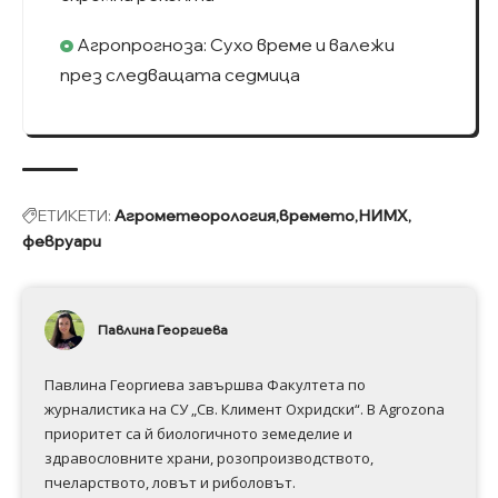
Агропрогноза: Сухо време и валежи
през следващата седмица
ЕТИКЕТИ:
Агрометеорология
времето
НИМХ
февруари
Павлина Георгиева
Павлина Георгиева завършва Факултета по
журналистика на СУ „Св. Климент Охридски“. В Аgrozona
приоритет са й биологичното земеделие и
здравословните храни, розопроизводството,
пчеларството, ловът и риболовът.