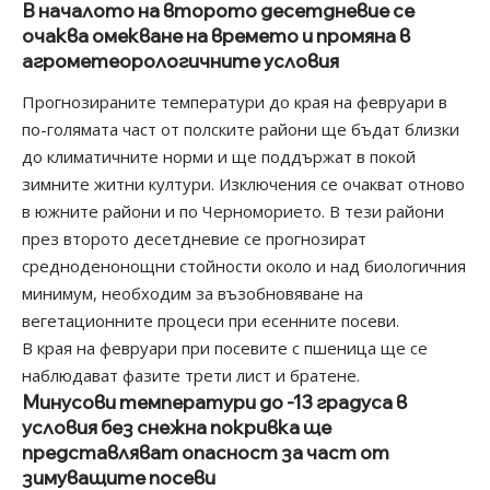
В началото на второто десетдневие се
очаква омекване на времето и промяна в
агрометеорологичните условия
Прогнозираните температури до края на февруари в
по-голямата част от полските райони ще бъдат близки
до климатичните норми и ще поддържат в покой
зимните житни култури. Изключения се очакват отново
в южните райони и по Черноморието. В тези райони
през второто десетдневие се прогнозират
средноденонощни стойности около и над биологичния
минимум, необходим за възобновяване на
вегетационните процеси при есенните посеви.
В края на февруари при посевите с пшеница ще се
наблюдават фазите трети лист и братене.
Минусови температури до -13 градуса в
условия без снежна покривка ще
представляват опасност за част от
зимуващите посеви