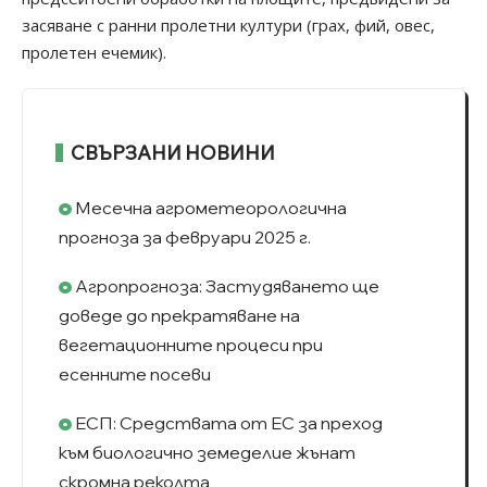
засяване с ранни пролетни култури (грах, фий, овес,
пролетен ечемик).
СВЪРЗАНИ НОВИНИ
Месечна агрометеорологична
прогноза за февруари 2025 г.
Агропрогноза: Застудяването ще
доведе до прекратяване на
вегетационните процеси при
есенните посеви
ЕСП: Средствата от ЕС за преход
към биологично земеделие жънат
скромна реколта