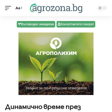
Aa
Въглеродно земеделие
Консултантите говорят
Динамично време през