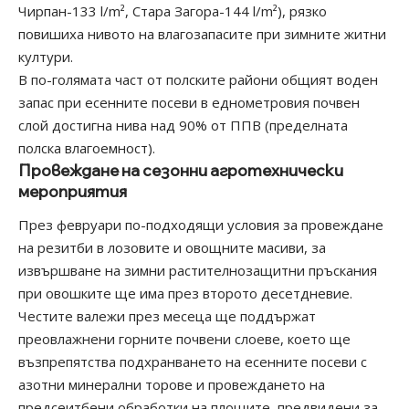
Чирпан-133 l/m², Стара Загора-144 l/m²), рязко
повишиха нивото на влагозапасите при зимните житни
култури.
В по-голямата част от полските райони общият воден
запас при есенните посеви в еднометровия почвен
слой достигна нива над 90% от ППВ (пределната
полска влагоемност).
Провеждане на сезонни агротехнически
мероприятия
През февруари по-подходящи условия за провеждане
на резитби в лозовите и овощните масиви, за
извършване на зимни растителнозащитни пръскания
при овошките ще има през второто десетдневие.
Честите валежи през месеца ще поддържат
преовлажнени горните почвени слоеве, което ще
възпрепятства подхранването на есенните посеви с
азотни минерални торове и провеждането на
предсеитбени обработки на площите, предвидени за