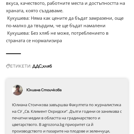
вкуса, качеството, работните места и достъпността на
храната, която създаваме.
Кукушева: Няма как цените да бъдат замразени, още
по-малко да твърдим, че ще бъдат намалени
Кукушева: Без хляб не може, потреблението в
страната се нормализира
ЕТИКЕТИ:
ДДС
хляб
Юлиана Стоичкова
Юлиана Стоичкова завършва Факултета по журналистика
на СУ „Св. Климент Охридски“. Дълги години се занимава с
печатни медии в областта на градинарството и
цветарството. В agrozona.bg приоритет са й
производството и пазарите на плодове и зеленчуци,