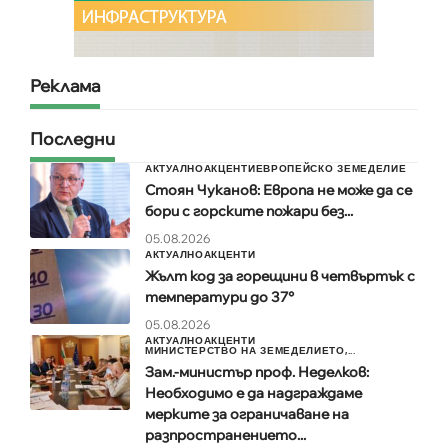
Реклама
Последни
АКТУАЛНО
АКЦЕНТИ
ЕВРОПЕЙСКО ЗЕМЕДЕЛИЕ
Стоян Чуканов: Европа не може да се
бори с горските пожари без...
05.08.2026
АКТУАЛНО
АКЦЕНТИ
Жълт код за горещини в четвъртък с
температури до 37°
05.08.2026
АКТУАЛНО
АКЦЕНТИ
МИНИСТЕРСТВО НА ЗЕМЕДЕЛИЕТО,...
Зам.-министър проф. Неделков:
Необходимо е да надграждаме
мерките за ограничаване на
разпространението...