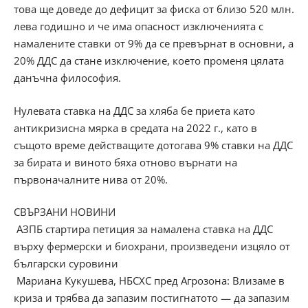
това ще доведе до дефицит за фиска от близо 520 млн.
лева годишно и че има опасност изключенията с
намалените ставки от 9% да се превърнат в основни, а
20% ДДС да стане изключение, което променя цялата
данъчна философия.
Нулевата ставка на ДДС за хляба бе приета като
антикризисна мярка в средата на 2022 г., като в
същото време действащите дотогава 9% ставки на ДДС
за бирата и виното бяха отново върнати на
първоначалните нива от 20%.
СВЪРЗАНИ НОВИНИ
АЗПБ стартира петиция за намалена ставка на ДДС
върху фермерски и биохрани, произведени изцяло от
български суровини
Мариана Кукушева, НБСХС пред Агрозона: Влизаме в
криза и трябва да запазим постигнатото — да запазим