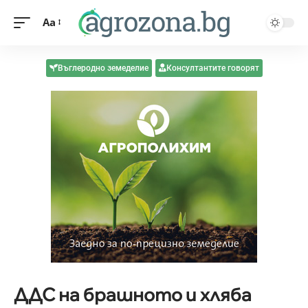
Aa
Въглеродно земеделие
Консултантите говорят
ДДС на брашното и хляба