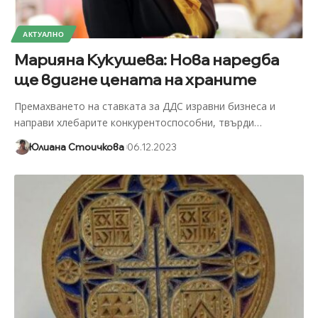
АКТУАЛНО
Марияна Кукушева: Нова наредба
ще вдигне цената на храните
Премахването на ставката за ДДС изравни бизнеса и
направи хлебарите конкурентоспособни, твърди
…
Юлиана Стоичкова
06.12.2023