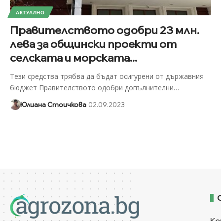
АКТУАЛНО
Правителството одобри 23 млн.
лева за общински проекти от
селската и морската...
Тези средства трябва да бъдат осигурени от държавния
бюджет Правителството одобри допълнителни
…
Юлиана Стоичкова
02.09.2023
Ко