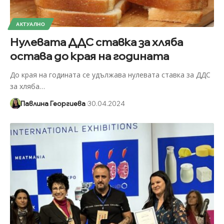
АКТУАЛНО
Нулевата ДДС ставка за хляба
остава до края на годината
До края на годината се удължава нулевата ставка за ДДС
за хляба
…
Павлина Георгиева
30.04.2024