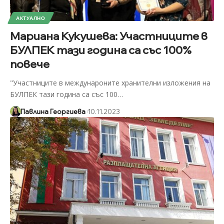
АКТУАЛНО
Мариана Кукушева: Участниците в
БУЛПЕК тази година са със 100%
повече
"Участниците в междунароните хранителни изложения на
БУЛПЕК тази година са със 100
…
Павлина Георгиева
10.11.2023