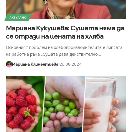
АКТУАЛНО
Мариана Кукушева: Сушата няма да
се отрази на цената на хляба
Основният проблем на хлебопроизводителите е липсата
на работна ръка „Сушата дава действително
…
Мариана Климентиева
26.08.2024