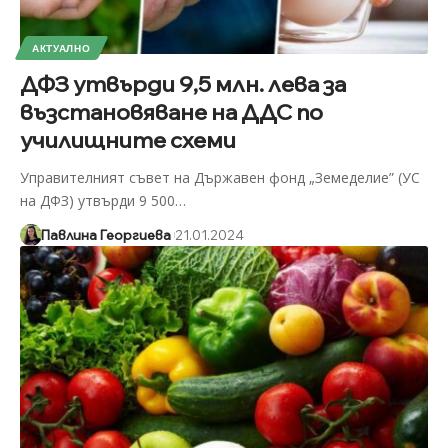
АКТУАЛНО
ДФЗ утвърди 9,5 млн. лева за
възстановяване на ДДС по
училищните схеми
Управителният съвет на Държавен фонд „Земеделие” (УС
на ДФЗ) утвърди 9 500
…
Павлина Георгиева
21.01.2024