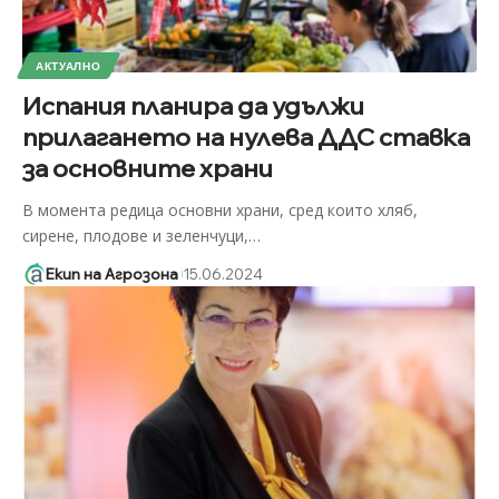
АКТУАЛНО
Испания планира да удължи
прилагането на нулева ДДС ставка
за основните храни
В момента редица основни храни, сред които хляб,
сирене, плодове и зеленчуци,
…
Екип на Агрозона
15.06.2024