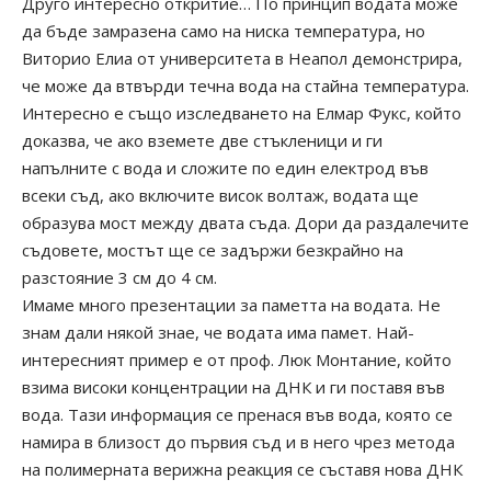
Друго интересно откритие… По принцип водата може
да бъде замразена само на ниска температура, но
Виторио Елиа от университета в Неапол демонстрира,
че може да втвърди течна вода на стайна температура.
Интересно е също изследването на Елмар Фукс, който
доказва, че ако вземете две стъкленици и ги
напълните с вода и сложите по един електрод във
всеки съд, ако включите висок волтаж, водата ще
образува мост между двата съда. Дори да раздалечите
съдовете, мостът ще се задържи безкрайно на
разстояние 3 см до 4 см.
Имаме много презентации за паметта на водата. Не
знам дали някой знае, че водата има памет. Най-
интересният пример е от проф. Люк Монтание, който
взима високи концентрации на ДНК и ги поставя във
вода. Тази информация се пренася във вода, която се
намира в близост до първия съд и в него чрез метода
на полимерната верижна реакция се съставя нова ДНК