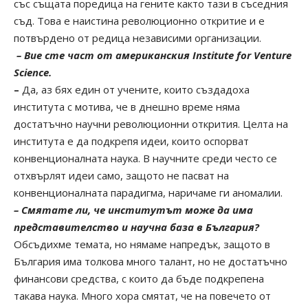
със същата поредица на гените както тази в съседния
съд. Това е наистина революционно откритие и е
потвърдено от редица независими организации.
– Вие сте част от американския Institute for Venture
Science.
–
Да, аз бях един от учените, които създадоха
института с мотива, че в днешно време няма
достатъчно научни революционни открития. Целта на
института е да подкрепя идеи, които оспорват
конвенционалната наука. В научните среди често се
отхвърлят идеи само, защото не пасват на
конвенционалната парадигма, наричаме ги аномалии.
– Смятате ли, че институтът може да има
представителство и научна база в България?
Обсъдихме темата, но нямаме напредък, защото в
България има толкова много талант, но не достатъчно
финансови средства, с които да бъде подкрепена
такава наука. Много хора смятат, че на повечето от