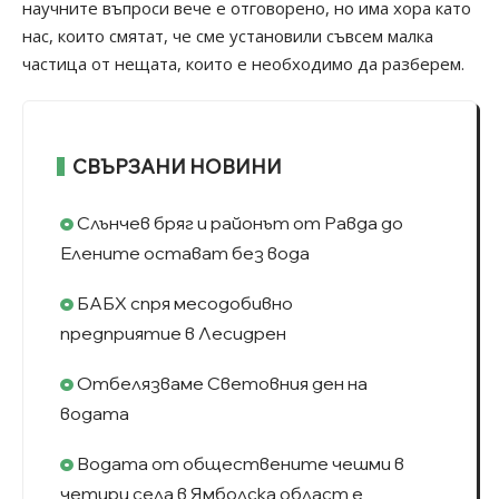
научните въпроси вече е отговорено, но има хора като
нас, които смятат, че сме установили съвсем малка
частица от нещата, които е необходимо да разберем.
СВЪРЗАНИ НОВИНИ
Слънчев бряг и районът от Равда до
Елените остават без вода
БАБХ спря месодобивно
предприятие в Лесидрен
Отбелязваме Световния ден на
водата
Водата от обществените чешми в
четири села в Ямболска област е