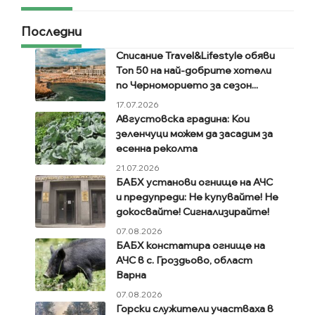
Последни
Списание Travel&Lifestyle обяви
Топ 50 на най-добрите хотели
по Черноморието за сезон...
17.07.2026
Августовска градина: Кои
зеленчуци можем да засадим за
есенна реколта
21.07.2026
БАБХ установи огнище на АЧС
и предупреди: Не купувайте! Не
докосвайте! Сигнализирайте!
07.08.2026
БАБХ констатира огнище на
АЧС в с. Гроздьово, област
Варна
07.08.2026
Горски служители участваха в