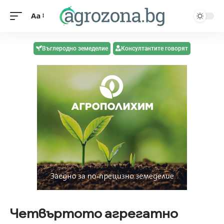
Aa
Въглеродно земеделие
Консултантите говорят
Четвъртото агрегатно