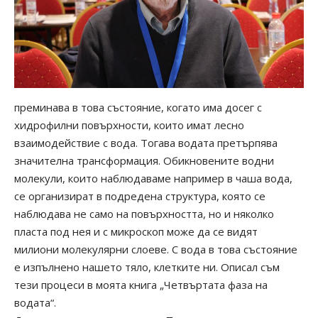
преминава в това състояние, когато има досег с
хидрофилни повърхности, които имат лесно
взаимодействие с вода. Тогава водата претърпява
значителна трансформация. Обикновените водни
молекули, които наблюдаваме например в чаша вода,
се организират в подредена структура, която се
наблюдава не само на повърхността, но и няколко
пласта под нея и с микроскоп може да се видят
милиони молекулярни слоеве. С вода в това състояние
е изпълнено нашето тяло, клетките ни. Описал съм
тези процеси в моята книга „Четвъртата фаза на
водата“.