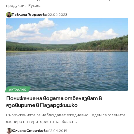
продукция. Русия
…
Павлина Георгиева
22.06.2023
АКТУАЛНО
Понижение на водата отбелязват в
язовирите в Пазарджишко
Съоръженията се наблюдават ежедневно Седем са големите
язовира на територията на област
…
Юлиана Стоичкова
12.04.2019