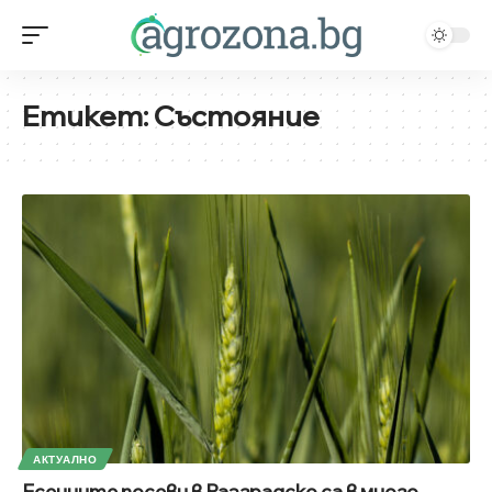
Етикет:
Състояние
АКТУАЛНО
Есенните посеви в Разградско са в много