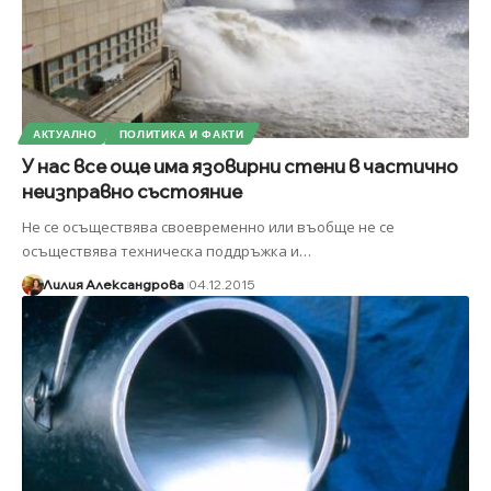
АКТУАЛНО
ПОЛИТИКА И ФАКТИ
У нас все още има язовирни стени в частично
неизправно състояние
Не се осъществява своевременно или въобще не се
осъществява техническа поддръжка и
…
Лилия Александрова
04.12.2015