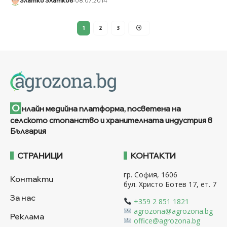
Златко Златков
08.07.2014
1
2
3
О
нлайн медийна платформа, посветена на
селското стопанство и хранителната индустрия в
България
СТРАНИЦИ
КОНТАКТИ
гр. София, 1606
Контакти
бул. Христо Ботев 17, ет. 7
За нас
+359 2 851 1821
agrozona@agrozona.bg
Реклама
office@agrozona.bg