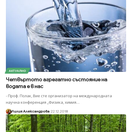
АКТУАЛНО
Четвъртото агрегатно състояние на
водата е в нас
- Проф. Полак, Вие сте организатор на международната
научна конференция „Физика, химия
…
Лилия Александрова
22.12.2018