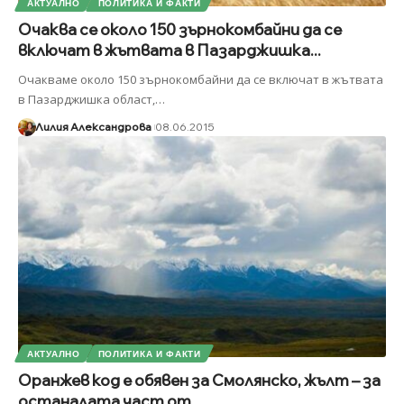
АКТУАЛНО
ПОЛИТИКА И ФАКТИ
Очаква се около 150 зърнокомбайни да се
включат в жътвата в Пазарджишка...
Очакваме около 150 зърнокомбайни да се включат в жътвата
в Пазарджишка област,
…
Лилия Александрова
08.06.2015
АКТУАЛНО
ПОЛИТИКА И ФАКТИ
Оранжев код е обявен за Смолянско, жълт – за
останалата част от...