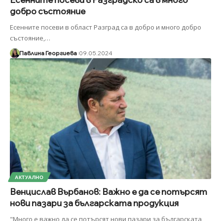
добро състояние
Есенните посеви в област Разград са в добро и много добро
състояние,
…
Павлина Георгиева
09.05.2024
АКТУАЛНО
Венцислав Върбанов: Важно е да се потърсят
нови пазари за българската продукция
"Много е важно да се потърсят нови пазари за българската