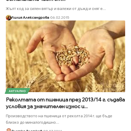
Жълт код за силен вятър и валежи от дъжд и сняг е
…
Лилия Александрова
06.02.2015
АКТУАЛНО
Реколтата от пшеница през 2013/14 г. съдава
условия за значителен износ и...
Производството на пшеница от реколта 2014 г. ще бъде
близко до миналогодишно
…