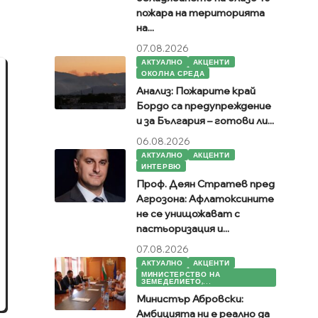
пожара на територията
на...
07.08.2026
АКТУАЛНО
АКЦЕНТИ
ОКОЛНА СРЕДА
Анализ: Пожарите край
Бордо са предупреждение
и за България – готови ли...
06.08.2026
АКТУАЛНО
АКЦЕНТИ
ИНТЕРВЮ
Проф. Деян Стратев пред
Агрозона: Афлатоксините
не се унищожават с
пастьоризация и...
07.08.2026
АКТУАЛНО
АКЦЕНТИ
МИНИСТЕРСТВО НА
ЗЕМЕДЕЛИЕТО,...
Министър Абровски:
Амбицията ни е реално да