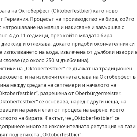
ата на Октоберфест (Oktoberfestbier) като ново
от Германия. Процесът на производство на бира, който
с натрошаване на малца и накисване и завършва с
но 4 до 11 седмици, през който младата бира
н диоксид и отлежава, докато придоби окончателния си
 е използването на вода, извлечена от дълбоки извори 
 слоеве (до около 250 м дълбочина).
стики на „Oktoberfestbier“ се дължат на традиционен
вековете, и на изключителната слава на Октоберфест в
ина между средата на септември и началото на
ktoberfestbier“, разрешена от Oberbürgermeister.
ktoberfestbier“ се основава, наред с други неща, на
овации на ранен етап от процеса на варене, което
вото на бирата. Фактът, че „Oktoberfestbier“ се
 допринесе много за изключителната репутация на тази
вят под етикета „Oktoberfestbier“.