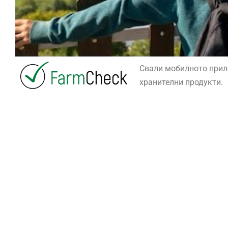
Свали мобилното при
хранителни продукти.