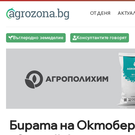
ОТ ДЕНЯ
АКТУА
Въглеродно земеделие
Консултантите говорят
Бирата на Октобер