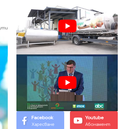
ути
Facebook
Youtube
Харесване
Абонамент