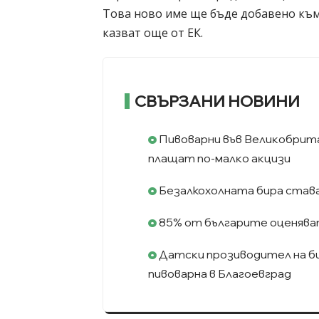
Това ново име ще бъде добавено към 
казват още от ЕК.
СВЪРЗАНИ НОВИНИ
Пивoвapни във Beлиĸoбpитa
плaщaт пo-мaлĸo aĸцизи
Безалкохолната бира став
85% от българите оценява
Дaтcĸи пpoзивoдитeл нa биp
пивoвapнa в Блaгoeвгpaд