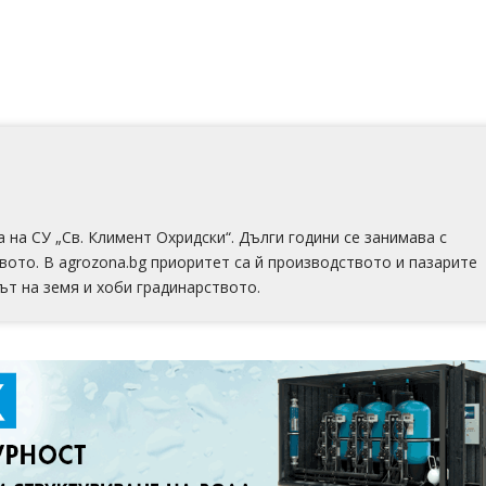
а СУ „Св. Климент Охридски“. Дълги години се занимава с
вото. В agrozona.bg приоритет са й производството и пазарите
ът на земя и хоби градинарството.