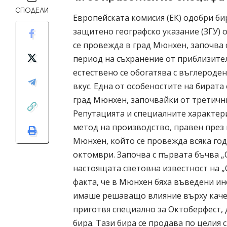
СПОДЕЛИ
Европейската комисия (ЕК) одобри бир
защитено географско указание (ЗГУ) 
се провежда в град Мюнхен, започва 
период на съхранение от приблизител
естествено се обогатява с въглероде
вкус. Една от особеностите на бирата
град Мюнхен, започвайки от третични
Репутацията и специалните характери
метод на производство, правен през 
Мюнхен, който се провежда всяка год
октомври. Започва с първата бъчва „O
настоящата световна известност на „O
факта, че в Мюнхен бяха въведени ин
имаше решаващо влияние върху качест
приготвя специално за Октоберфест,
бира. Тази бира се продава по целия с