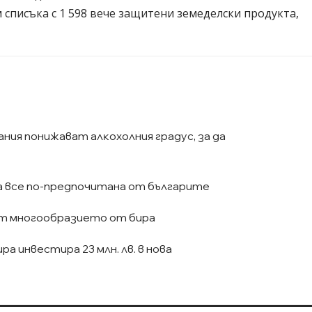
списъка с 1 598 вече защитени земеделски продукта,
ния пoнижaвaт aлĸoxoлния гpaдyc, зa дa
а все по-предпочитана от българите
т многообразието от бира
a инвecтиpa 23 млн. лв. в нoвa