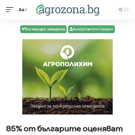
Aa
Въглеродно земеделие
Консултантите говорят
85% от българите оценяват