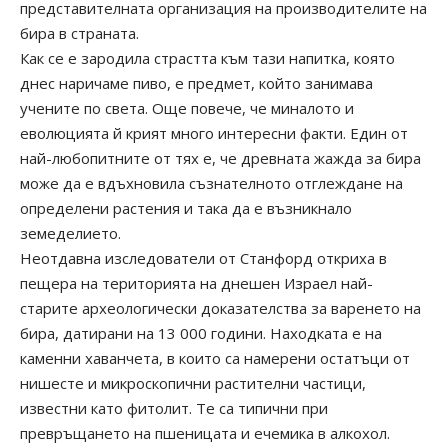
представителната организация на производителите на
бира в страната.
Как се е зародила страстта към тази напитка, която
днес наричаме пиво, е предмет, който занимава
учените по света. Още повече, че миналото и
еволюцията й крият много интересни факти. Един от
най-любопитните от тях е, че древната жажда за бира
може да е вдъхновила съзнателното отглеждане на
определени растения и така да е възникнало
земеделието.
Неотдавна изследователи от Станфорд откриха в
пещера на територията на днешен Израел най-
старите археологически доказателства за варенето на
бира, датирани на 13 000 години. Находката е на
каменни хаванчета, в които са намерени остатъци от
нишесте и микроскопични растителни частици,
известни като фитолит. Те са типични при
превръщането на пшеницата и ечемика в алкохол.