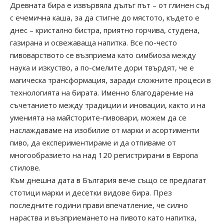
Древната бира е извървяла дълъг път – от глинен съд
с ечемична каша, за да стигне до мястото, където е
днес – кристално бистра, приятно горчива, студена,
газирана и освежаваща напитка. Все по-често
пивоварството се възприема като симбиоза между
наука и изкуство, а по-смелите дори твърдят, че е
магическа трансформация, заради сложните процеси в
технологията на бирата. Именно благодарение на
съчетанието между традиции и иновации, както и на
уменията на майсторите-пивовари, можем да се
наслаждаваме на изобилие от марки и асортименти
пиво, да експериментираме и да отпиваме от
многообразието на над 120 регистрирани в Европа
стилове.
Към днешна дата в България вече също се предлагат
стотици марки и десетки видове бира. През
последните години прави впечатление, че силно
нараства и възприемането на пивото като напитка,