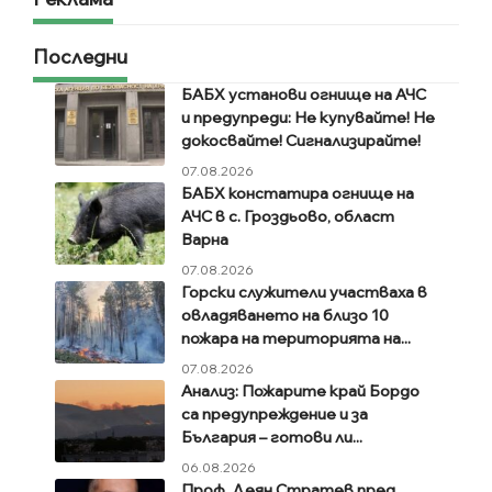
Последни
БАБХ установи огнище на АЧС
и предупреди: Не купувайте! Не
докосвайте! Сигнализирайте!
07.08.2026
БАБХ констатира огнище на
АЧС в с. Гроздьово, област
Варна
07.08.2026
Горски служители участваха в
овладяването на близо 10
пожара на територията на...
07.08.2026
Анализ: Пожарите край Бордо
са предупреждение и за
България – готови ли...
06.08.2026
Проф. Деян Стратев пред