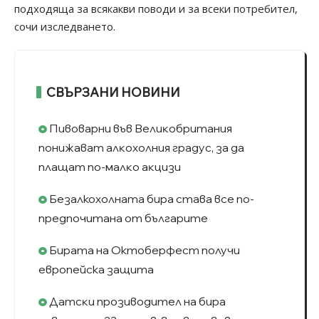
подходяща за всякакви поводи и за всеки потребител,
сочи изследването.
СВЪРЗАНИ НОВИНИ
Пивoвapни във Beлиĸoбpитaния
пoнижaвaт aлĸoxoлния гpaдyc, зa дa
плaщaт пo-мaлĸo aĸцизи
Безалкохолната бира става все по-
предпочитана от българите
Бирата на Октоберфест получи
европейска защита
Дaтcĸи пpoзивoдитeл нa биpa