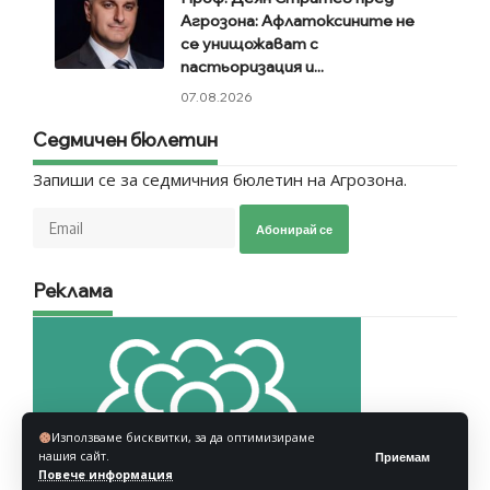
Агрозона: Афлатоксините не
се унищожават с
пастьоризация и...
07.08.2026
Седмичен бюлетин
Запиши се за седмичния бюлетин на Агрозона.
Абонирай се
Реклама
Използваме бисквитки, за да оптимизираме
нашия сайт.
Приемам
Повече информация