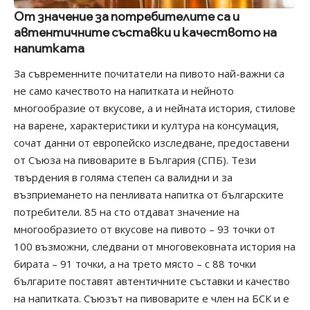
От значение за потребителите са и
автентичните съставки и качеството на
напитката
За съвременните почитатели на пивото най-важни са
не само качеството на напитката и нейното
многообразие от вкусове, а и нейната история, стилове
на варене, характеристики и култура на консумация,
сочат данни от европейско изследване, предоставени
от Съюза на пивоварите в България (СПБ). Тези
твърдения в голяма степен са валидни и за
възприемането на пенливата напитка от българските
потребители. 85 на сто отдават значение на
многообразието от вкусове на пивото – 93 точки от
100 възможни, следвани от многовековната история на
бирата – 91 точки, а на трето място – с 88 точки
българите поставят автентичните съставки и качество
на напитката. Съюзът на пивоварите е член на БСК и е