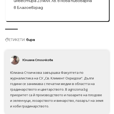
инвecтиpa 23 млн. лв. в нoвa пивoвapнa
в Блaгoeвгpaд
ЕТИКЕТИ:
бира
Юлиана Стоичкова
Юлиана Стоичкова завършва Факултета по
журналистика на СУ „Св. Климент Охридски“. Дълги
години се занимава с печатни медии в областта на
градинарството и цветарството. В agrozona.bg
приоритет са й производството и пазарите на плодове
и зеленчуци, лозарството и винарство, пазарът на земя
и хоби градинарството.