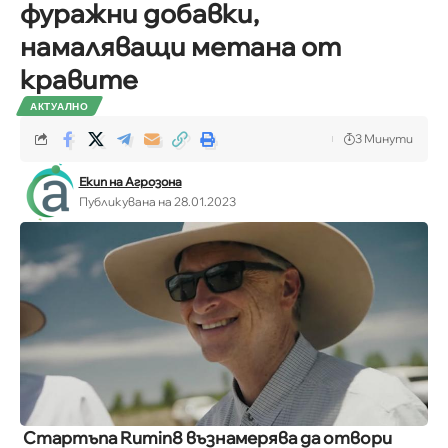
фуражни добавки,
намаляващи метана от
кравите
АКТУАЛНО
3 Минути
Екип на Агрозона
Публикувана на 28.01.2023
Стартъпа Rumin8 възнамерява да отвори