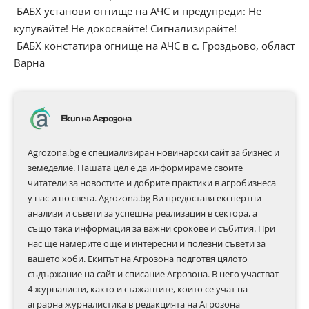
БАБХ установи огнище на АЧС и предупреди: Не
купувайте! Не докосвайте! Сигнализирайте!
БАБХ констатира огнище на АЧС в с. Гроздьово, област
Варна
Екип на Агрозона
Agrozona.bg e специализиран новинарски сайт за бизнес и
земеделие. Нашата цел е да информираме своите
читатели за новостите и добрите практики в агробизнеса
у нас и по света. Agrozona.bg Ви предоставя експертни
анализи и съвети за успешна реализация в сектора, а
също така информация за важни срокове и събития. При
нас ще намерите още и интересни и полезни съвети за
вашето хоби. Екипът на Агрозона подготвя цялото
съдържание на сайт и списание Агрозона. В него участват
4 журналисти, както и стажантите, които се учат на
аграрна журналистика в редакцията на Агрозона