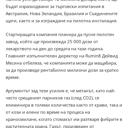
бъдат изразходвани за търговски изпитания в
Австралия, Нова Зеландия, Бразилия и Съединените
щати, както и за изграждане на пилотна инсталация.
Стартиращата компания планира да пусне пилотен
завод, който ще произвежда 25 000 дози от
лекарството на ден до средата на тази година.
Главният изпълнителен директор на Rumin8 Дейвид
Месина отбеляза, че компанията може да мащабира,
за да произведе рентабилно милиони дози за кратко
време.
Аргументът зад тези усилия е, че метанът, като най-
често срещаният парников газ (след CO2), се
елиминира в големи количества както от крави, така и
от кози и елени по време на процеса на
храносмилане, когато стомахът им разтваря фибрите в
растителната храна. Газът, произведен от