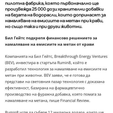
пилотна фабрика, която първоначално ще
произвежда 25 000 дози хранителни добавки
на базата на водорасли, които допринасят за
намаляване на емисиите на метан при крави,
но също така и при други животни.
Бил Гейтс подкрепя финансово решението за
намаляване на емисиите на метан от крави
Компанията на Бил Гейтс, Breakthrough Energy Ventures
(BEV), инвестира в стартъпа Rumin8, който е
разработил технология за намаляване на емисиите на
метан при животни. BEV заяви, че е готова да
представи на световния пазар технология с доказана
ефективност, базирана на фармацевтично
производство на фуражна добавка, която помага за
намаляване на метана, пише Financial Review.
Rumin8 успя да събере 12 милиона долара, които ще