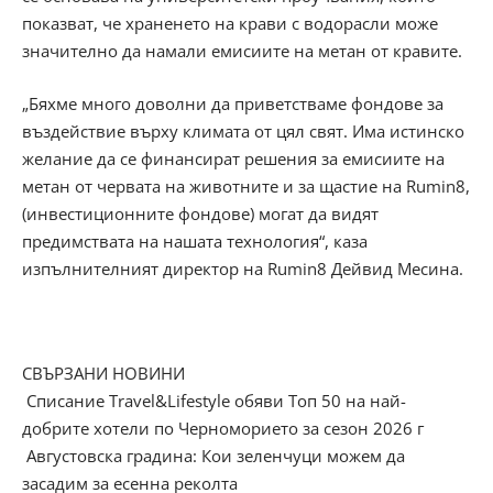
показват, че храненето на крави с водорасли може
значително да намали емисиите на метан от кравите.
„Бяхме много доволни да приветстваме фондове за
въздействие върху климата от цял ​​свят. Има истинско
желание да се финансират решения за емисиите на
метан от червата на животните и за щастие на Rumin8,
(инвестиционните фондове) могат да видят
предимствата на нашата технология“, каза
изпълнителният директор на Rumin8 Дейвид Месина.
СВЪРЗАНИ НОВИНИ
Списание Travel&Lifestyle обяви Топ 50 на най-
добрите хотели по Черноморието за сезон 2026 г
Августовска градина: Кои зеленчуци можем да
засадим за есенна реколта