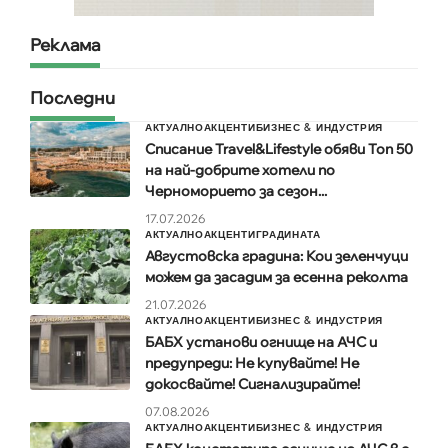
Реклама
Последни
АКТУАЛНО
АКЦЕНТИ
БИЗНЕС & ИНДУСТРИЯ
Списание Travel&Lifestyle обяви Топ 50
на най-добрите хотели по
Черноморието за сезон...
17.07.2026
АКТУАЛНО
АКЦЕНТИ
ГРАДИНАТА
Августовска градина: Кои зеленчуци
можем да засадим за есенна реколта
21.07.2026
АКТУАЛНО
АКЦЕНТИ
БИЗНЕС & ИНДУСТРИЯ
БАБХ установи огнище на АЧС и
предупреди: Не купувайте! Не
докосвайте! Сигнализирайте!
07.08.2026
АКТУАЛНО
АКЦЕНТИ
БИЗНЕС & ИНДУСТРИЯ