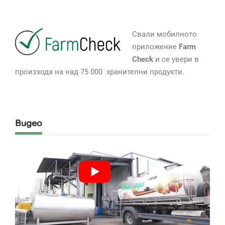
Свали мобилното
приложение
Farm
Check
и се увери в
произхода на над 75 000 хранителни продукти.
Видео