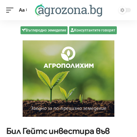
Aa
Въглеродно земеделие
Консултантите говорят
Бил Гейтс инвестира във