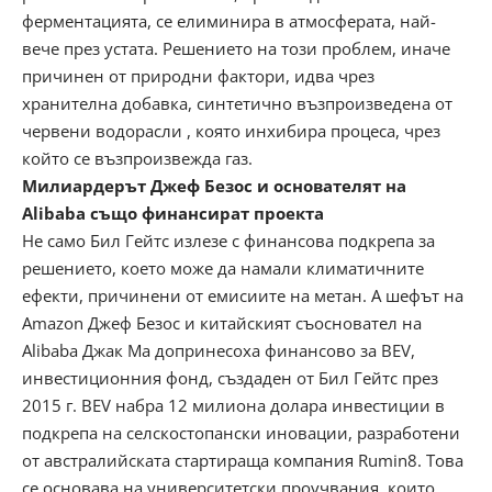
ферментацията, се елиминира в атмосферата, най-
вече през устата. Решението на този проблем, иначе
причинен от природни фактори, идва чрез
хранителна добавка, синтетично възпроизведена от
червени водорасли , която инхибира процеса, чрез
който се възпроизвежда газ.
Милиардерът Джеф Безос и основателят на
Alibaba също финансират проекта
Не само Бил Гейтс излезе с финансова подкрепа за
решението, което може да намали климатичните
ефекти, причинени от емисиите на метан. А шефът на
Amazon Джеф Безос и китайският съосновател на
Alibaba Джак Ма допринесоха финансово за BEV,
инвестиционния фонд, създаден от Бил Гейтс през
2015 г. BEV набра 12 милиона долара инвестиции в
подкрепа на селскостопански иновации, разработени
от австралийската стартираща компания Rumin8. Това
се основава на университетски проучвания, които