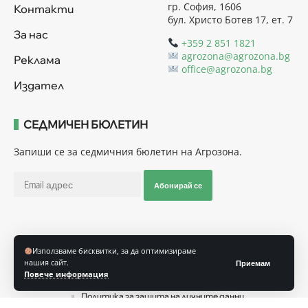
гр. София, 1606
Контакти
бул. Христо Ботев 17, ет. 7
За нас
+359 2 851 1821
agrozona@agrozona.bg
Реклама
office@agrozona.bg
Издател
СЕДМИЧЕН БЮЛЕТИН
Запиши се за седмичния бюлетин на Агрозона.
Абонирай се
Последвайте ни
Използваме бисквитки, за да оптимизираме
нашия сайт.
Приемам
Повече информация
Общи условия
Политика за използване на “Бисквитки”
Политика за защита на личните данни