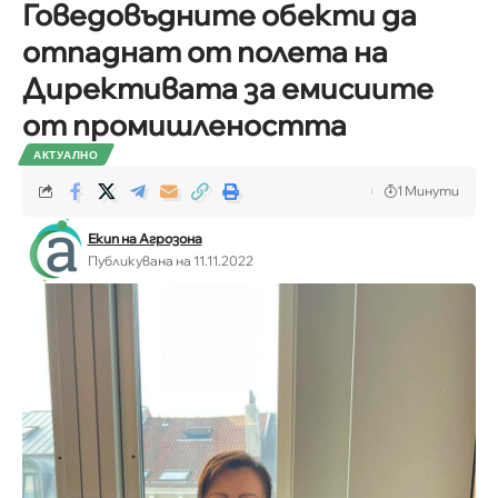
Говедовъдните обекти да
отпаднат от полета на
Директивата за емисиите
от промишлеността
АКТУАЛНО
1 Минути
Екип на Агрозона
Публикувана на 11.11.2022