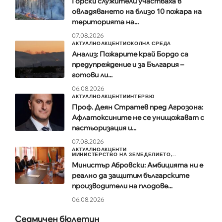
Горски служители участваха в
овладяването на близо 10 пожара на
територията на...
07.08.2026
АКТУАЛНО
АКЦЕНТИ
ОКОЛНА СРЕДА
Анализ: Пожарите край Бордо са
предупреждение и за България –
готови ли...
06.08.2026
АКТУАЛНО
АКЦЕНТИ
ИНТЕРВЮ
Проф. Деян Стратев пред Агрозона:
Афлатоксините не се унищожават с
пастьоризация и...
07.08.2026
АКТУАЛНО
АКЦЕНТИ
МИНИСТЕРСТВО НА ЗЕМЕДЕЛИЕТО,...
Министър Абровски: Амбицията ни е
реално да защитим българските
производители на плодове...
06.08.2026
Седмичен бюлетин