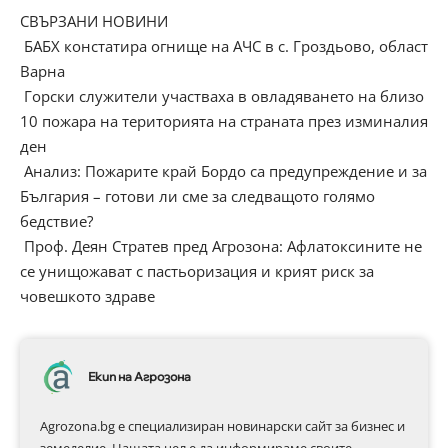
СВЪРЗАНИ НОВИНИ
БАБХ констатира огнище на АЧС в с. Гроздьово, област
Варна
Горски служители участваха в овладяването на близо
10 пожара на територията на страната през изминалия
ден
Анализ: Пожарите край Бордо са предупреждение и за
България – готови ли сме за следващото голямо
бедствие?
Проф. Деян Стратев пред Агрозона: Афлатоксините не
се унищожават с пастьоризация и крият риск за
човешкото здраве
Екип на Агрозона
Agrozona.bg e специализиран новинарски сайт за бизнес и
земеделие. Нашата цел е да информираме своите