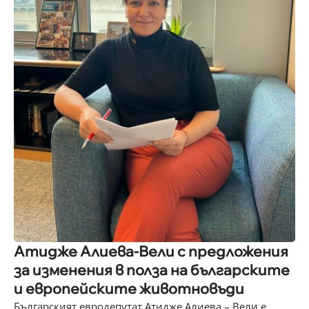
Атидже Алиева-Вели с предложения
за изменения в полза на българските
и европейските животновъди
Българският евродепутат Атидже Алиева – Вели е