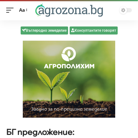
Aa
Въглеродно земеделие
Консултантите говорят
БГ предложение: