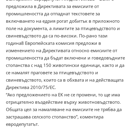
предложила в Директивата за емисиите от
промишлеността да отпаднат текстовете за
включването на едрия рогат добитък в приложното
поле на документа, а лимитите за птицевъдството и
свиневъдството да са по-високи. По-рано тази
година8 Европейската комисия предложи в
изменението на Директивата относно емисиите от
промишлеността да бъдат включени и говедовъдните
стопанства с над 150 животински единици, както и да
се намалят праговете за птицевъдството и
свиневъдството, които са в обхвата и на действащата
Директива 2010/75/ЕС.
“Ако предложението на ЕК не се промени, то ще има
отрицателно въздействие върху животновъдството.
Общата цел за намаляване на емисиите не трябва да
застрашава селското стопанство”, коментира
евродепутатът.