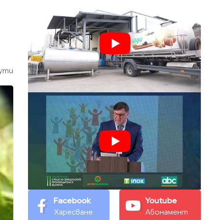
ути
Facebook
Youtube
Харесване
Абонамент