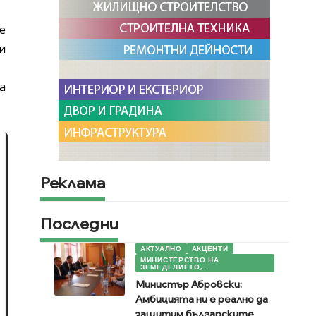
е
и
а
Реклама
Последни
АКТУАЛНО
АКЦЕНТИ
МИНИСТЕРСТВО НА
ЗЕМЕДЕЛИЕТО,...
Министър Абровски:
Амбицията ни е реално да
защитим българските