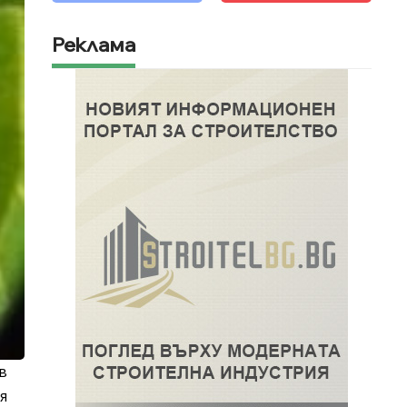
Реклама
в
я