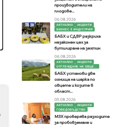
производители на
плодове...
06.08.2026
АКТУАЛНО
АКЦЕНТИ
БИЗНЕС & ИНДУСТРИЯ
БАБХ и СДВР разкриха
незаконен цех за
бутилиране на зехтин
06.08.2026
АКТУАЛНО
АКЦЕНТИ
ОТГЛЕЖДАНЕ НА ОВЦЕ...
БАБХ установи две
огнища на шарка по
овцете и козите в
област...
05.08.2026
АКТУАЛНО
АКЦЕНТИ
ГОВЕДОВЪДСТВО
а
МЗХ проверява разходите
за пробовземане и