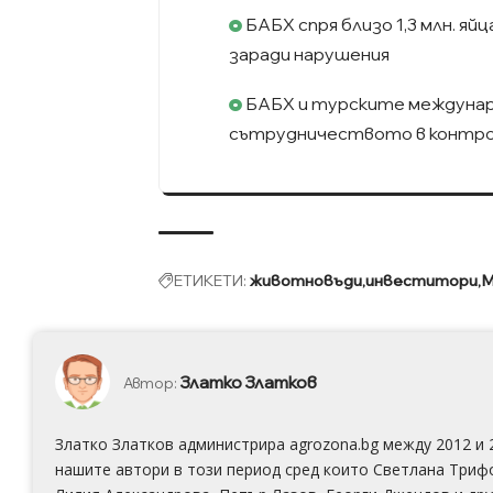
БАБХ спря близо 1,3 млн. я
заради нарушения
БАБХ и турските междунар
сътрудничеството в контро
ЕТИКЕТИ:
животновъди
инвеститори
М
Златко Златков
Автор:
Златко Златков администрира agrozona.bg между 2012 и 
нашите автори в този период сред които Светлана Триф