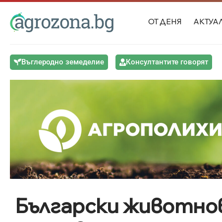
ОТ ДЕНЯ
АКТУА
Въглеродно земеделие
Консултантите говорят
Български животнов