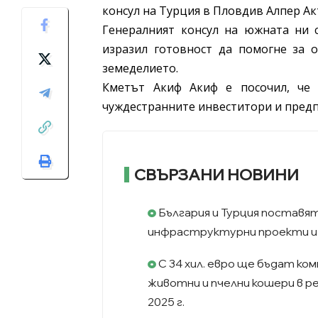
консул на Турция в Пловдив Алпер Ак
Генералният консул на южната ни 
изразил готовност да помогне за 
земеделието.
Кметът Акиф Акиф е посочил, че
чуждестранните инвеститори и пред
СВЪРЗАНИ НОВИНИ
България и Турция поставя
инфраструктурни проекти и 
С 34 хил. евро ще бъдат ко
животни и пчелни кошери в р
2025 г.