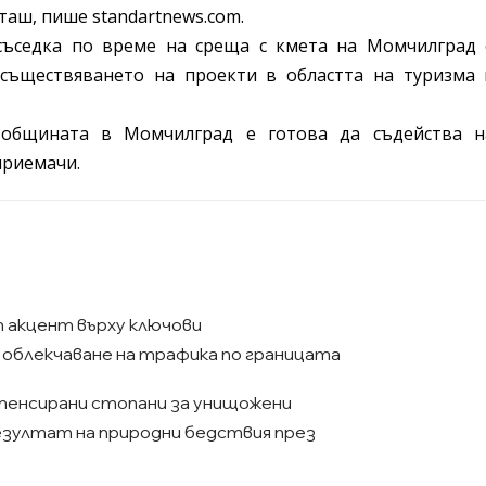
таш, пише standartnews.com.
съседка по време на среща с кмета на Момчилград 
осъществяването на проекти в областта на туризма 
 общината в Момчилград е готова да съдейства н
приемачи.
т акцент върху ключови
облекчаване на трафика по границата
мпенсирани стопани за унищожени
езултат на природни бедствия през