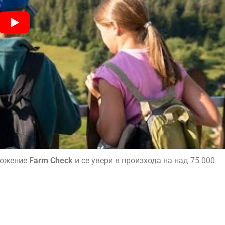
ложение
Farm Check
и се увери в произхода на над 75 000