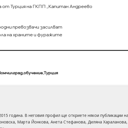
йца от Турция на ГКПП „Капитан Андреево
одни превозвачи засилват
ла на храните и фуражите
омчилград
обучение
Турция
2015 година. В неговия профил ще откриете някои публикации н
оновска, Марта Йонкова, Анета Стефанова, Диляна Хараланова,