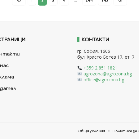
1
2
3
4
…
244
245
СТРАНИЦИ
КОНТАКТИ
гр. София, 1606
нтакти
бул. Христо Ботев 17, ет. 7
 нас
+359 2 851 1821
agrozona@agrozona.bg
клама
office@agrozona.bg
дател
Общи условия
Политика за 