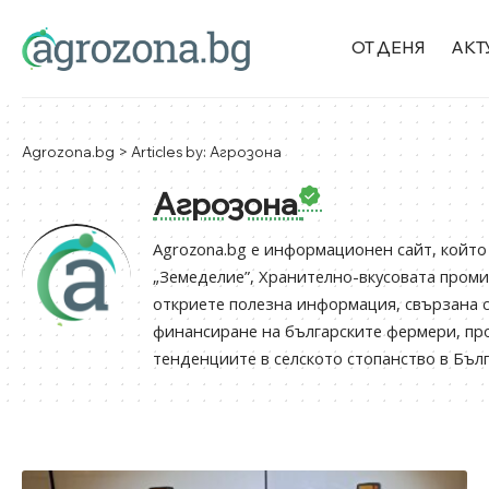
ОТ ДЕНЯ
АКТ
Agrozona.bg
>
Articles by: Агрозона
Агрозона
Agrozona.bg e информационен сайт, който
„Земеделие”, Хранително-вкусовата проми
откриете полезна информация, свързана 
финансиране на българските фермери, пр
тенденциите в селското стопанство в Бълг