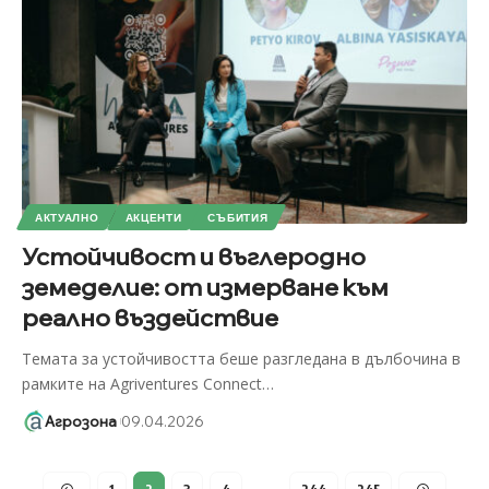
АКТУАЛНО
АКЦЕНТИ
СЪБИТИЯ
Устойчивост и въглеродно
земеделие: от измерване към
реално въздействие
Темата за устойчивостта беше разгледана в дълбочина в
рамките на Agriventures Connect
…
Агрозона
09.04.2026