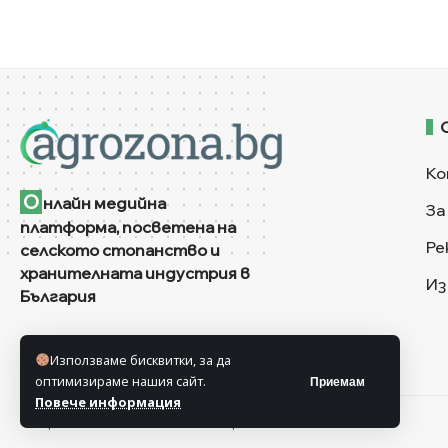
Ко
О
нлайн медийна
За
платформа, посветена на
Ре
селското стопанство и
хранителната индустрия в
Из
България
Използваме бисквитки, за да
оптимизираме нашия сайт.
Приемам
Повече информация
© Агрозона © 2011-2025 Всички права запазени