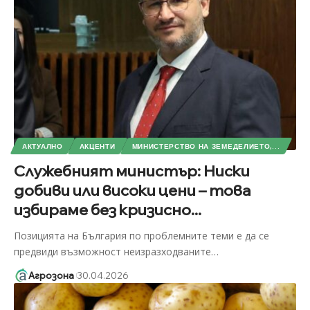
АКТУАЛНО
АКЦЕНТИ
МИНИСТЕРСТВО НА ЗЕМЕДЕЛИЕТО,...
Служебният министър: Ниски
добиви или високи цени – това
избираме без кризисно...
Позицията на България по проблемните теми е да се
предвиди възможност неизразходваните
…
Агрозона
30.04.2026