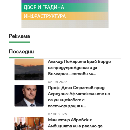
Реклама
Последни
Анализ: Пожарите край Бордо
са предупреждение и за
България – готови ли...
06.08.2026
Проф. Деян Стратев пред
Агрозона: Афлатоксините не
се унищожават с
пастьоризация и...
07.08.2026
Министър Абровски:
Амбицията ни е реално да