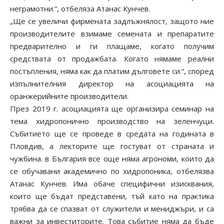
неграмотни.“, отбеляза Атанас Кунчев.
„Ще се увеличи фирмената задлъжнялост, защото ние
производителите взимаме семената и препаратите
предварително и ги плащаме, когато получим
средствата от продажбата. Когато нямаме реални
постъпления, няма как да платим дълговете си.“, според
изпълнителния директор на асоциацията на
оранжерийните производители.
През 2019 г. асоциацията ще организира семинар на
тема хидропонично производство на зеленчуци.
Събитието ще се проведе в средата на годината в
Пловдив, а лекторите ще гостуват от страната и
чужбина. в България все още няма агрономи, които да
се обучавани академично по хидропоника, отбелязва
Атанас Кунчев. Има обаче специфични изисквания,
които ще бъдат представени, тъй като на практика
трябва да се спазват от служители и мениджъри, и са
важни за инвеститорите. Това събитие няма да бъде