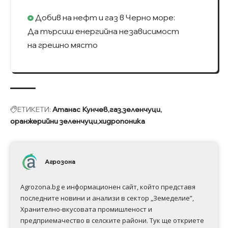
Добив на нефт и газ в Черно море:
Да търсиш енергийна независимост
на грешно място
ЕТИКЕТИ:
Атанас Кунчев
газ
зеленчуци
оранжерийни зеленчуци
хидропоника
Агрозона
Agrozona.bg e информационен сайт, който представя
последните новини и анализи в сектор „Земеделие”,
Хранително-вкусовата промишленост и
предприемачество в селските райони. Тук ще откриете