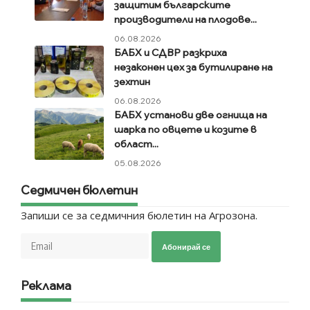
защитим българските
производители на плодове...
06.08.2026
БАБХ и СДВР разкриха
незаконен цех за бутилиране на
зехтин
06.08.2026
БАБХ установи две огнища на
шарка по овцете и козите в
област...
05.08.2026
Седмичен бюлетин
Запиши се за седмичния бюлетин на Агрозона.
Абонирай се
Реклама