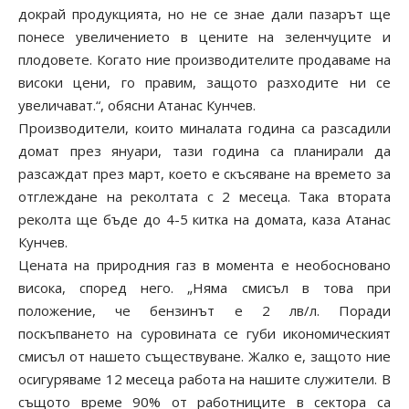
докрай продукцията, но не се знае дали пазарът ще
понесе увеличението в цените на зеленчуците и
плодовете. Когато ние производителите продаваме на
високи цени, го правим, защото разходите ни се
увеличават.“, обясни Атанас Кунчев.
Производители, които миналата година са разсадили
домат през януари, тази година са планирали да
разсаждат през март, което е скъсяване на времето за
отглеждане на реколтата с 2 месеца. Така втората
реколта ще бъде до 4-5 китка на домата, каза Атанас
Кунчев.
Цената на природния газ в момента е необосновано
висока, според него. „Няма смисъл в това при
положение, че бензинът е 2 лв/л. Поради
поскъпването на суровината се губи икономическият
смисъл от нашето съществуване. Жалко е, защото ние
осигуряваме 12 месеца работа на нашите служители. В
същото време 90% от работниците в сектора са