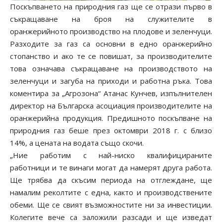
Поскъпването на природния
газ
ще се отрази първо в
съкращаване на броя на служителите в
оранжерийното производство на плодове и зеленчуци.
Разходите за газ са основни в едно оранжерийно
стопанство и ако те се повишат, за производителите
това означава съкращаване на производството на
зеленчуци и загуба на приходи и работна ръка. Това
коментира за „Агрозона“ Атанас Кунчев, изпълнителен
директор на Българска асоциация производителите на
оранжерийна продукция. Предишното поскъпване на
природния
газ беше през октомври 2018 г. с близо
14%
, а цената на
водата също скочи
.
„Ние работим с най-ниско квалифицираните
работници и те винаги могат да намерят друга работа.
Ще трябва да скъсим периода на отглеждане, ще
намалим реколтите с една, както и производствените
обеми. Ще се свият възможностите ни за инвестиции.
Колегите вече са заложили разсади и ще изведат