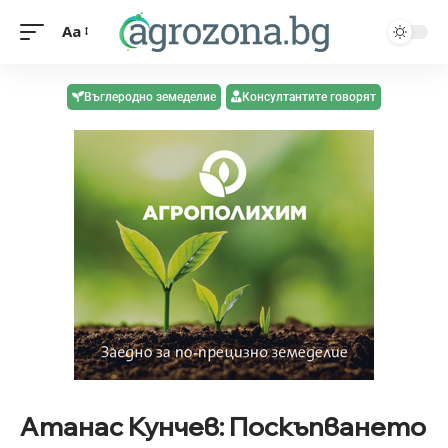
Aa
Въглеродно земеделие
Консултантите говорят
Атанас Кунчев: Поскъпването