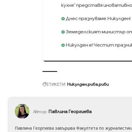
кухня” представя иновативн
Днес празнуваме Никулден!
Земеделският министър от
Никулден е! Честит празник
ЕТИКЕТИ:
Никулден
риба
риби
Павлина Георгиева
Автор:
Павлина Георгиева завършва Факултета по журналистика 