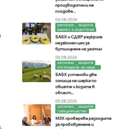
производители на
плодове...
06.08.2026
АКТУАЛНО
АКЦЕНТИ
БИЗНЕС & ИНДУСТРИЯ
0
БАБХ и СДВР разкриха
незаконен цех за
бутилиране на зехтин
06.08.2026
АКТУАЛНО
АКЦЕНТИ
ОТГЛЕЖДАНЕ НА ОВЦЕ...
БАБХ установи две
огнища на шарка по
овцете и козите в
област...
05.08.2026
АКТУАЛНО
АКЦЕНТИ
ГОВЕДОВЪДСТВО
МЗХ проверява разходите
за пробовземане и
,