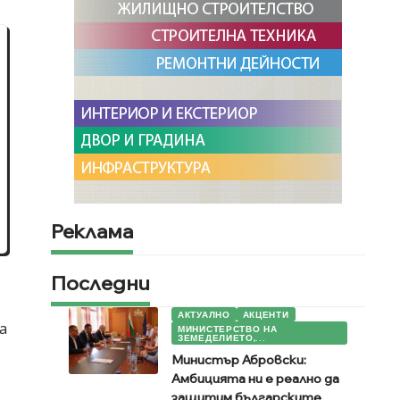
Реклама
Последни
АКТУАЛНО
АКЦЕНТИ
a
МИНИСТЕРСТВО НА
ЗЕМЕДЕЛИЕТО,...
Министър Абровски:
Амбицията ни е реално да
защитим българските