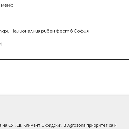
о меню
кри Националния рибен фест в София
!
на СУ „Св. Климент Охридски“. В Аgrozona приоритет са й