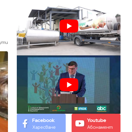
ути
Facebook
Youtube
Харесване
Абонамент