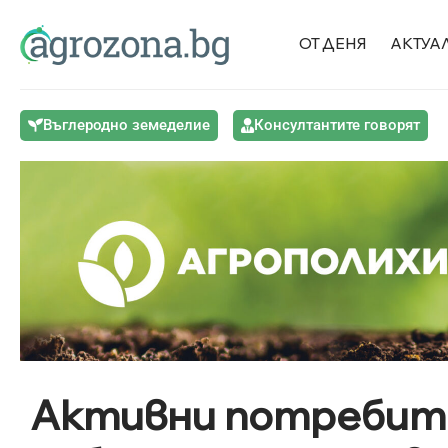
ОТ ДЕНЯ
АКТУА
Въглеродно земеделие
Консултантите говорят
Активни потребите