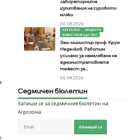
лабораторните
изпитвания на суровото
мляко
06.08.2026
АКТУАЛНО
АКЦЕНТИ
ЖИВОТНОВЪДСТВО
.
Зам.-министър проф. Крум
Неделков: Работим
усилено за намаляване на
административната
тежест за...
06.08.2026
a
Седмичен бюлетин
Запиши се за седмичния бюлетин на
Агрозона.
Абонирай се
e