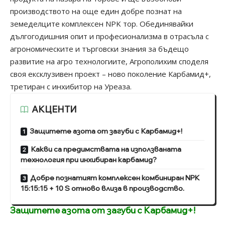
производството на още един добре познат на
земеделците комплексен
NPK тор
. Обединявайки
дългогодишния опит и професионализма в отрасъла с
агрономическите и търговски знания за бъдещо
развитие на агро технологиите, Агрополихим споделя
своя ексклузивен проект – ново поколение Карбамид+,
третиран с инхибитор на Уреаза.
АКЦЕНТИ
Защитете азота от загуби с Карбамид+!
Какви са предимствата на използваната
технология при инхибиран карбамид?
Добре познатият комплексен комбиниран NPK
15:15:15 + 10 S отново влиза в производство.
Защитете азота от загуби с
Карбамид+
!