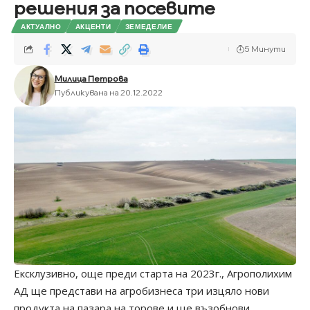
решения за посевите
АКТУАЛНО
АКЦЕНТИ
ЗЕМЕДЕЛИЕ
5 Минути
Милица Петрова
Публикувана на 20.12.2022
Ексклузивно, още преди старта на 2023г., Агрополихим
АД ще представи на агробизнеса три изцяло нови
продукта на пазара на торове и ще възобнови