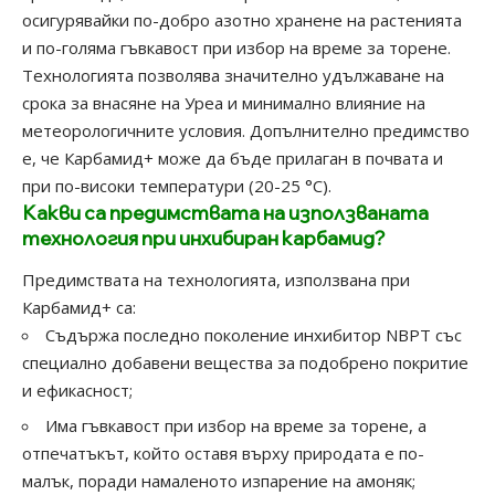
осигурявайки по-добро азотно хранене на растенията
и по-голяма гъвкавост при избор на време за торене.
Технологията позволява значително удължаване на
срока за внасяне на Уреа и минимално влияние на
метеорологичните условия. Допълнително предимство
е, че Карбамид+ може да бъде прилаган в почвата и
при по-високи температури (20-25 °C).
Какви са предимствата на използваната
технология при инхибиран карбамид?
Предимствата на технологията, използвана при
Карбамид+ са:
Съдържа последно поколение инхибитор NBPТ със
специално добавени вещества за подобрено покритие
и ефикасност;
Има гъвкавост при избор на време за торене, а
отпечатъкът, който оставя върху природата е по-
малък, поради намаленото изпарение на амоняк;