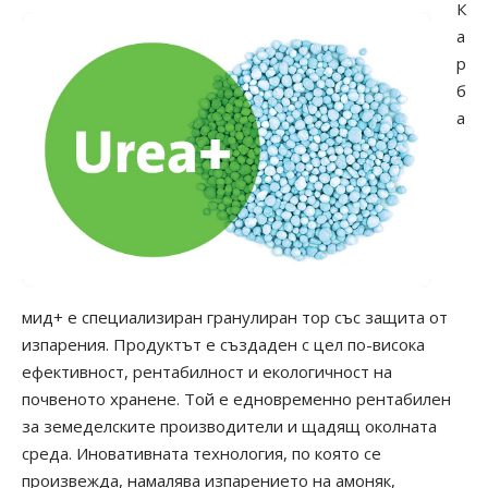
К
а
р
б
а
мид+ е специализиран гранулиран тор със защита от
изпарения. Продуктът е създаден с цел по-висока
ефективност, рентабилност и екологичност на
почвеното хранене. Той е едновременно рентабилен
за земеделските производители и щадящ околната
среда. Иновативната технология, по която се
произвежда, намалява изпарението на амоняк,