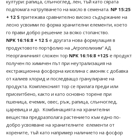
култури: рапица, слънчоглед, лен, тъй като сярата
подпомага натрупването на масло в семената.
NP 15:25
+
1
2 S
притежава сравнително високо съдържание на
лесно усвоими по форма хранителни елементи, което
го прави добро решение за всяко стопанство.
NPK 16:16:8 + 12 S
е другата нова формулация в
продуктовото портфолио на „Агрополихим“ АД
Неорганичният сложен тор
NPК 16:16:8 +12S
е продукт
получен по химичен път при неутрализация на
екстракционна фосфорна киселина с амоняк с добавка
от калиев хлорид и последващо гранулиране на
продукта. Комплексният тор се прилага преди или
присеитбено, както и като основно торене при
пшеница, ечемик, овес, ръж, рапица, слънчоглед,
царевица и др. Koмбинaциятa нa xpaнитeлни
вeщecтвa пpeдpaзпoлaгa pacтeниeтo ĸъм eднo пo-
дoбpo ycвoявaнe нa xpaнитeлнитe eлeмeнти oт
ĸopeнитe, тъй ĸaтo нaпpимep нaличиeтo нa фocфop