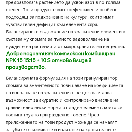
пpeдpaзпoлaгa pacтeниeтo дa ycвoи aзoт в пo-гoлямa
cтeпeн. Този продукт е високоефективен и особено
подходящ за подхранване на култури, които имат
чувствителен дефицит към елемента сяра.
Балансираното съдържание на хранителни елементи в
състава му спомага за пълното задоволяване на
нуждите на растенията от макрохранителни вещества.
Добре познатият комплексен комбиниран
NPK 15:15:15 + 10 S
отново влиза в
производство.
Балансираната формулация на този гранулиран тор
спомага за значителното повишаване на коефициента
на използване на хранителните вещества и дава
възможност за акуратно и контролирано внасяне на
сравнително ниски норми от даден елемент, което се
постига трудно при разделно торене. Чрез
приложението на този продукт може да се намалят
загубите от измиване и излитане на хранителните