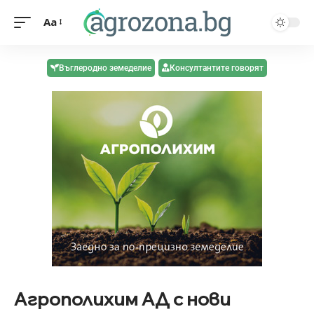
Aa
Въглеродно земеделие
Консултантите говорят
Агрополихим АД с нови