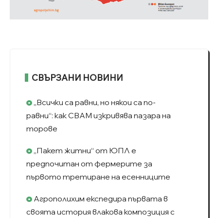
СВЪРЗАНИ НОВИНИ
„Всички са равни, но някои са по-
равни“: как CBAM изкривява пазара на
торове
„Пакет житни“ от ЮПЛ е
предпочитан от фермерите за
първото третиране на есенниците
Агрополихим експедира първата в
своята история влакова композиция с