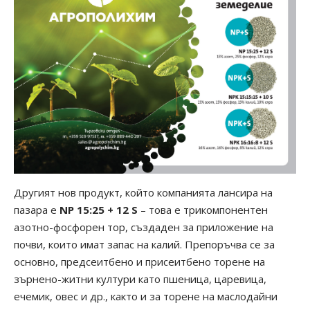
Другият нов продукт, който компанията лансира на
пазара е
NP 15:25
+
1
2 S
– това е трикомпонентен
азотно-фосфорен тор, създаден за приложение на
почви, които имат запас на калий. Препоръчва се за
основно, предсеитбено и присеитбено торене на
зърнено-житни култури като пшеница, царевица,
ечемик, овес и др., както и за торене на маслодайни