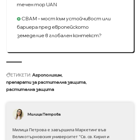
течен тор UAN
CBAM – мост към устойчивост или
бариера пред европейското
земеделие в глобален контекст?
ЕТИКЕТИ:
Агрополихим
препарати за растителна защита
растителна защита
Милица Петрова
Милица Петрова е завършила Маркетинг във
Великотърновския университет "Св. св. Кирил и