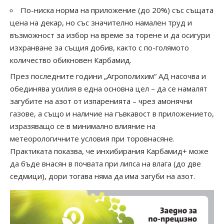
По-ниска норма на приложение (до 20%) със същата
цена на декар, но със значително намален труд и
възможност за избор на време за торене и да осигури
изхранване за същия добив, както с по-голямото
количество обикновен Карбамид.
През последните години „Агрополихим“ АД насочва и
обединява усилия в една основна цел – да се намалят
загубите на азот от изпаренията – чрез амонячни
газове, а също и наличие на гъвкавост в приложението,
изразяващо се в минимално влияние на
метеорологичните условия при торовнасяне.
Практиката показва, че инхибирания Карбамид+ може
да бъде внасян в почвата при липса на влага (до две
седмици), дори тогава няма да има загуби на азот.