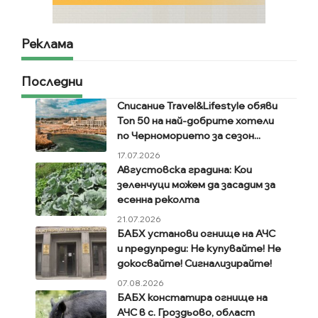
Реклама
Последни
Списание Travel&Lifestyle обяви
Топ 50 на най-добрите хотели
по Черноморието за сезон...
17.07.2026
Августовска градина: Кои
зеленчуци можем да засадим за
есенна реколта
21.07.2026
БАБХ установи огнище на АЧС
и предупреди: Не купувайте! Не
докосвайте! Сигнализирайте!
07.08.2026
БАБХ констатира огнище на
АЧС в с. Гроздьово, област