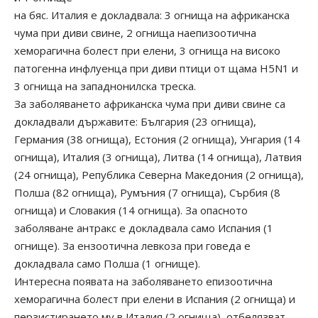
на бяс. Италия е докладвала: 3 огнища на африканска
чума при диви свине, 2 огнища наепизоотична
хеморагична болест при елени, 3 огнища на високо
патогенна инфлуенца при диви птици от щама H5N1 и
3 огнища на западнонилска треска.
За заболяването африканска чума при диви свине са
докладвали държавите: България (23 огнища),
Германия (38 огнища), Естония (2 огнища), Унгария (14
огнища), Италия (3 огнища), Литва (14 огнища), Латвия
(24 огнища), Република Северна Македония (2 огнища),
Полша (82 огнища), Румъния (7 огнища), Сърбия (8
огнища) и Словакия (14 огнища). За опасното
заболяване антракс е докладвала само Испания (1
огнище). За ензоотична левкоза при говеда е
докладвала само Полша (1 огнище).
Интересна появата на заболяването епизоотична
хеморагична болест при елени в Испания (2 огнища) и
перзистирането му в Италия (2 огнища), отбелязват