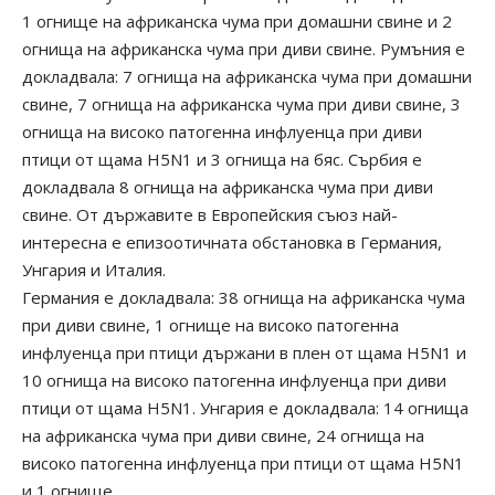
1 огнище на африканска чума при домашни свине и 2
огнища на африканска чума при диви свине. Румъния е
докладвала: 7 огнища на африканска чума при домашни
свине, 7 огнища на африканска чума при диви свине, 3
огнища на високо патогенна инфлуенца при диви
птици от щама H5N1 и 3 огнища на бяс. Сърбия е
докладвала 8 огнища на африканска чума при диви
свине. От държавите в Европейския съюз най-
интересна е епизоотичната обстановка в Германия,
Унгария и Италия.
Германия е докладвала: 38 огнища на африканска чума
при диви свине, 1 огнище на високо патогенна
инфлуенца при птици държани в плен от щама H5N1 и
10 огнища на високо патогенна инфлуенца при диви
птици от щама H5N1. Унгария е докладвала: 14 огнища
на африканска чума при диви свине, 24 огнища на
високо патогенна инфлуенца при птици от щама H5N1
и 1 огнище