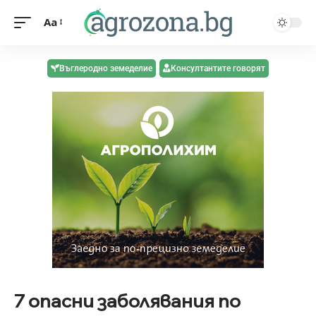
Aa
Въглеродно земеделие
Консултантите говорят
7 опасни заболявания по