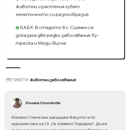
животни и растения губят
генетичното си разнообразие
БАБХ: В стадото в с. Сигмен се
доказаха две редки заболявания: Ку-
треска и Меди-Висна
ЕТИКЕТИ:
животни
заболявания
Юлиана Стоичкова
Юлиана Стоичкова завършва Факултета по
журналистика на СУ „Св. Климент Охридски“. Дълги
години се занимава с печатни медии в областта на