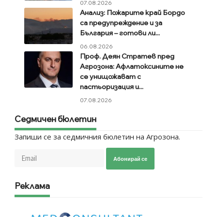
07.08.2026
Анализ: Пожарите край Бордо
са предупреждение и за
България – готови ли...
06.08.2026
Проф. Деян Стратев пред
Агрозона: Афлатоксините не
се унищожават с
пастьоризация и...
07.08.2026
Седмичен бюлетин
Запиши се за седмичния бюлетин на Агрозона.
Абонирай се
Реклама