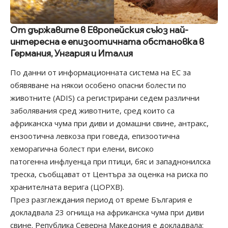
От държавите в Европейския съюз най-
интересна е епизоотичната обстановка в
Германия, Унгария и Италия
По данни от информационната система на ЕС за
обявяване на някои особено опасни болести по
животните (ADIS) са регистрирани седем различни
заболявания сред животните, сред които са
африканска чума при диви и домашни свине, антракс,
ензоотична левкоза при говеда, епизоотична
хеморагична болест при елени, високо
патогенна инфлуенца при птици, бяс и западнонилска
треска, съобщават от Центъра за оценка на риска по
хранителната верига (ЦОРХВ).
През разглеждания период от време България е
докладвала 23 огнища на африканска чума при диви
свине. Република Северна Македония е докладвала: