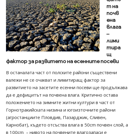
т на
почв
ена
влага
–
лими
тира
щ
фактор за развитето на есенните посеви
В останалата част от полските райони съществени
валежи не се очакват и лимитиращ фактор за
развитието на засетите есенни посеви ще продължава
да е дефицитът на почвена влага. Критично остава
положението на зимните житни култури в част от
Горнотракийската низина и югоизточните райони
(агростанциите Пловдив, Пазарджик, Сливен,
Карнобат), където отсъства влага в 50cm почвен слой, а
в 100cm – нивото на почвените влагозапаси е