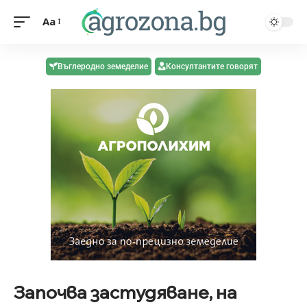
Aa
Въглеродно земеделие
Консултантите говорят
Започва застудяване, на