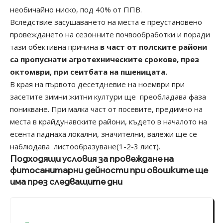
необичайно ниско, под 40% от ППВ.
Вследствие засушаването на места е преустановено
провеждането на сезонните почвообработки и поради
тази обективна причина
в част от полските райони
са пропуснати агротехническите срокове, през
октомври, при сеитбата на пшеницата.
В края на първото десетдневие на ноември при
засетите зимни житни култури ще преобладава фаза
поникване. При малка част от посевите, предимно на
места в крайдунавските райони, където в началото на
есента паднаха локални, значителни, валежи ще се
наблюдава листообразуване(1-2-3 лист).
Подходящи условия за провеждане на
фитосанитарни дейности при овошките ще
има през следващите дни