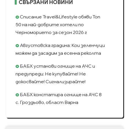
СВЪРЗАНИ НОВИНИ
Списание Travel&Lifestyle обяви Топ
50 на най-добрите хотели по
Черноморието за сезон 2026 г
Августовска градина: Кои зеленчуци
можем да засадим за есенна реколта
БАБХ установи огнище на АЧС и
предупреди: Не купувайте! Не
докосвайте! Сигнализирайте!
БАБХ констатира огнище на АЧС в
с. Гроздьово, област Варна