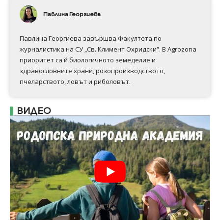
Павлина Георгиева
Павлина Георгиева завършва Факултета по
журналистика на СУ „Св. Климент Охридски“. В Аgrozona
приоритет са й биологичното земеделие и
здравословните храни, розопроизводството,
пчеларството, ловът и риболовът.
ВИДЕО