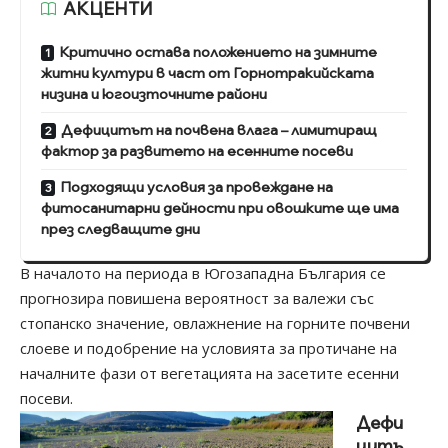
АКЦЕНТИ
Критично остава положението на зимните
житни култури в част от Горнотракийската
низина и югоизточните райони
Дефицитът на почвена влага – лимитиращ
фактор за развитето на есенните посеви
Подходящи условия за провеждане на
фитосанитарни дейности при овошките ще има
през следващите дни
В началото на периода в Югозападна България се
прогнозира повишена вероятност за валежи със
стопанско значение, овлажнение на горните почвени
слоеве и подобрение на условията за протичане на
началните фази от вегетацията на засетите есенни
посеви.
Дефи
цитъ