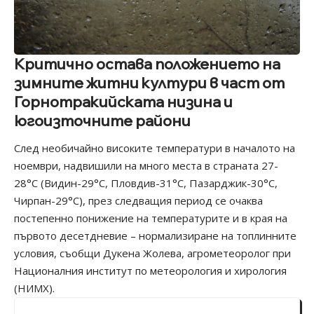
Критично остава положението на
зимните житни култури в част от
Горнотракийската низина и
югоизточните райони
След необичайно високите температури в началото на
ноември, надвишили на много места в страната 27-
28°С (Видин-29°С, Пловдив-31°С, Пазарджик-30°С,
Чирпан-29°С), през следващия период се очаква
постепенно понижение на температурите и в края на
първото десетдневие – нормализиране на топлинните
условия, съобщи Дукена Жолева, агрометеоролог при
Националния институт по метеорология и хирология
(НИМХ).