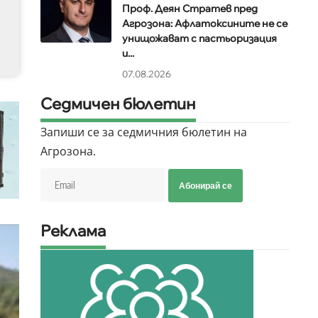
Проф. Деян Стратев пред
Агрозона: Афлатоксините не се
унищожават с пастьоризация
и...
07.08.2026
Седмичен бюлетин
Запиши се за седмичния бюлетин на
Агрозона.
Абонирай се
Реклама