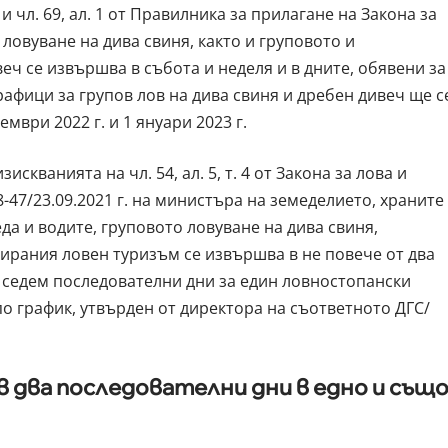
 и чл. 69, ал. 1 от Правилника за прилагане на Закона за
 ловуване на дива свиня, както и груповото и
ч се извършва в събота и неделя и в дните, обявени за
афици за групов лов на дива свиня и дребен дивеч ще с
ември 2022 г. и 1 януари 2023 г.
искванията на чл. 54, ал. 5, т. 4 от Закона за лова и
-47/23.09.2021 г. на министъра на земеделието, храните
да и водите, груповото ловуване на дива свиня,
ирания ловен туризъм се извършва в не повече от два
т седем последователни дни за един ловностопански
по график, утвърден от директора на съответното ДГС/
 в два последователни дни в едно и същ