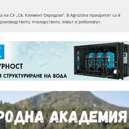
 на СУ „Св. Климент Охридски“. В Аgrozona приоритет са й
роизводството, пчеларството, ловът и риболовът.