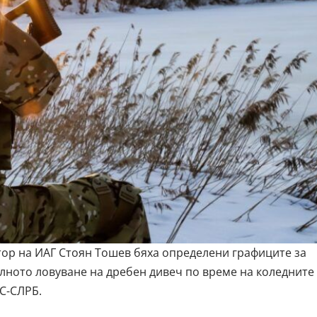
ор на ИАГ Стоян Тошев бяха определени графиците за
алното ловуване на дребен дивеч по време на коледните
С-СЛРБ.