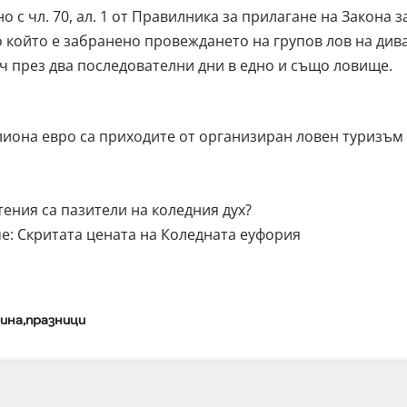
с чл. 70, ал. 1 от Правилника за прилагане на Закона з
о който е забранено провеждането на групов лов на див
ч през два последователни дни в едно и също ловище.
лиона евро са приходите от организиран ловен туризъм 
ения са пазители на коледния дух?
е: Скритата цената на Коледната еуфория
дина
празници