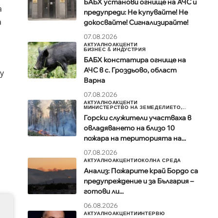
БАБХ установи огнище на АЧС и
а
предупреди: Не купувайте! Не
а
докосвайте! Сигнализирайте!
07.08.2026
АКТУАЛНО
АКЦЕНТИ
БИЗНЕС & ИНДУСТРИЯ
БАБХ констатира огнище на
АЧС в с. Гроздьово, област
у
Варна
07.08.2026
АКТУАЛНО
АКЦЕНТИ
МИНИСТЕРСТВО НА ЗЕМЕДЕЛИЕТО,...
Горски служители участваха в
овладяването на близо 10
пожара на територията на...
07.08.2026
АКТУАЛНО
АКЦЕНТИ
ОКОЛНА СРЕДА
Анализ: Пожарите край Бордо са
предупреждение и за България –
готови ли...
06.08.2026
АКТУАЛНО
АКЦЕНТИ
ИНТЕРВЮ