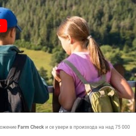
ложение
Farm Check
и се увери в произхода на над 75 000