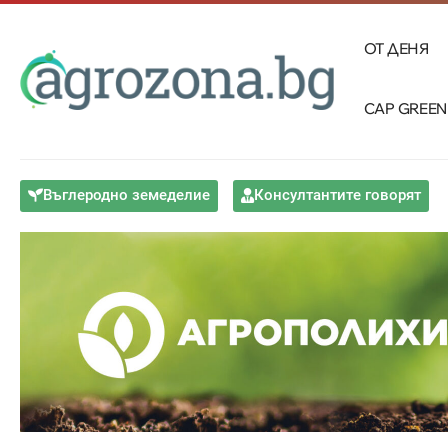
ОТ ДЕНЯ
CAP GREEN
Въглеродно земеделие
Консултантите говорят