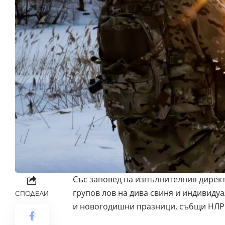
Със заповед на изпълнителния директ
групов лов на дива свиня и индивиду
СПОДЕЛИ
и новогодишни празници, събщи
НЛР