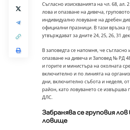
Съгласно изискванията на чл. 68, ал. 2
лова и опазване на дивеча, груповото
индивидуално ловуване на дребен диве
официални празници. В тази връзка гр
утвърждават за дните 24, 25, 26, 31 дек
В заповедта се напомня, че съгласно из
опазване на дивеча и Заповед № РД 48
и горите и министъра на околната сре
включително и по линията на организ
дни, включително събота и неделя, о
район, като ловуването се извършва 
ДЛС.
Забранява се груповия лов
ловище