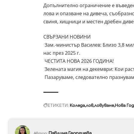
Допълнително ограничение е въведено 
лова и опазване на дивеча, съобразн
свиня, хищници и местен дребен диве
СВЪРЗАНИ НОВИНИ
Зам.-министър Василев: Близо 3,8 ми
нас през 2025 г.
ЧЕСТИТА НОВА 2026 ГОДИНА!
Зелената магия на декември: Кои раст
Пазаруваме, следователно празнувам
ЕТИКЕТИ:
Коледа
лов
ловуване
Нова Го
Павлина Георгиева
Автор: