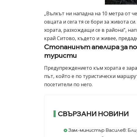
„Вълкът ни нападна на 10 метра от ч
овцата и сега тя се бори за живота с
хората, разхождащи се в района”, на
край Ситово, където и живее, предад
Стопанинът апелира за п
туристи
Предупреждението към хората е зара
път, който е по туристически маршрут
посетители по него.
СВЪРЗАНИ НОВИНИ
Зам.-министър Василев: Бли