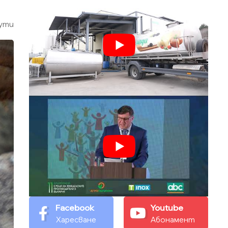
ути
Facebook
Youtube
Харесване
Абонамент