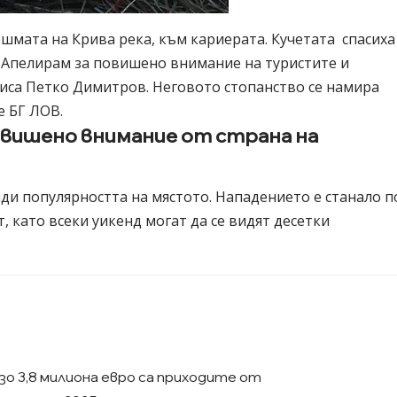
ешмата на Крива река, към кариерата. Кучетата спасиха
и. Апелирам за повишено внимание на туристите и
писа Петко Димитров. Неговото стопанство се намира
е БГ ЛОВ.
овишено внимание от страна на
ди популярността на мястото. Нападението е станало п
, като всеки уикенд могат да се видят десетки
зо 3,8 милиона евро са приходите от