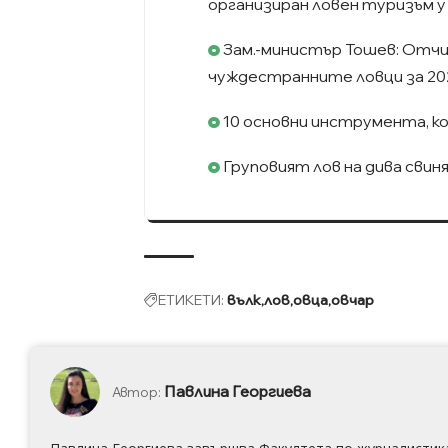
организиран ловен туризъм у 
Зам.-министър Тошев: Отчи
чуждестранните ловци за 202
10 основни инструмента, к
Груповият лов на дива свин
ЕТИКЕТИ:
вълк
лов
овца
овчар
Павлина Георгиева
Автор: