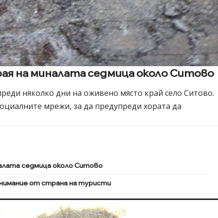
ая на миналата седмица около Ситово
преди няколко дни на оживено място край село Ситово.
социалните мрежи, за да предупреди хората да
налата седмица около Ситово
нимание от страна на туристи