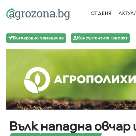
ОТ ДЕНЯ
АКТУА
Въглеродно земеделие
Консултантите говорят
Вълк нападна овчар