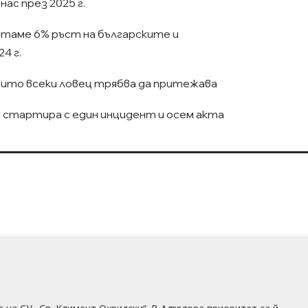
нас през 2025 г.
таме 6% ръст на българските и
4 г.
оито всеки ловец трябва да притежава
я стартира с един инцидент и осем акта