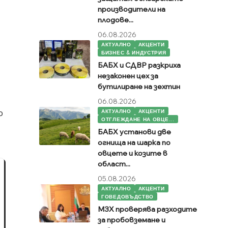
производители на
плодове...
06.08.2026
АКТУАЛНО
АКЦЕНТИ
БИЗНЕС & ИНДУСТРИЯ
БАБХ и СДВР разкриха
незаконен цех за
бутилиране на зехтин
06.08.2026
о
АКТУАЛНО
АКЦЕНТИ
ОТГЛЕЖДАНЕ НА ОВЦЕ...
БАБХ установи две
огнища на шарка по
овцете и козите в
област...
05.08.2026
АКТУАЛНО
АКЦЕНТИ
ГОВЕДОВЪДСТВО
МЗХ проверява разходите
за пробовземане и