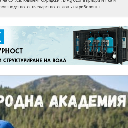
на СУ „Св. Климент Охридски“. В Аgrozona приоритет са й
роизводството, пчеларството, ловът и риболовът.