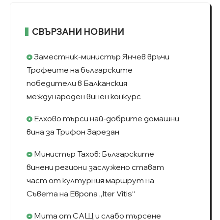
СВЪРЗАНИ НОВИНИ
Заместник-министър Янчев връчи
Трофеите на българските
победители в Балканския
международен винен конкурс
Елхово търси най-добрите домашни
вина за Трифон Зарезан
Министър Тахов: Българските
винени региони заслужено стават
част от културния маршрут на
Съвета на Европа „Iter Vitis“
Мита от САЩ и слабо търсене