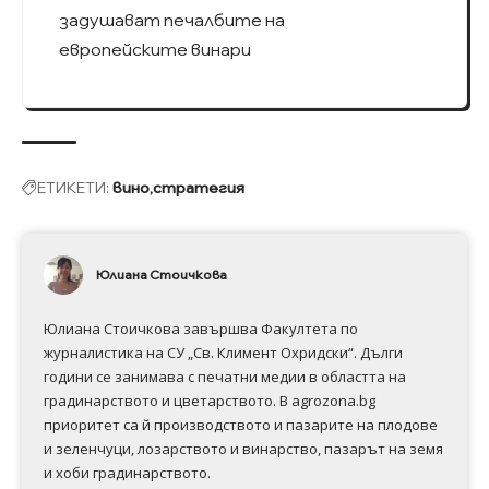
задушават печалбите на
европейските винари
ЕТИКЕТИ:
вино
стратегия
Юлиана Стоичкова
Юлиана Стоичкова завършва Факултета по
журналистика на СУ „Св. Климент Охридски“. Дълги
години се занимава с печатни медии в областта на
градинарството и цветарството. В agrozona.bg
приоритет са й производството и пазарите на плодове
и зеленчуци, лозарството и винарство, пазарът на земя
и хоби градинарството.