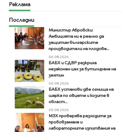
Реклама
Последни
Министър Абровски:
Амбицията ни е реално да
защитим българските
производители на плодове...
06.08.2026
БАБХ и СДВР разкриха
незаконен цех за бутилиране на
зехтин
06.08.2026
БАБХ установи две огнища на
шарка по овцете и козите в
област...
05.08.2026
МЗХ проверява разходите за
пробовземане и
лабораторните изпитвания на