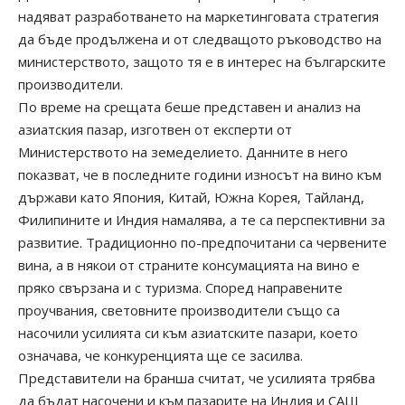
надяват разработването на маркетинговата стратегия
да бъде продължена и от следващото ръководство на
министерството, защото тя е в интерес на българските
производители.
По време на срещата беше представен и анализ на
азиатския пазар, изготвен от експерти от
Министерството на земеделието. Данните в него
показват, че в последните години износът на вино към
държави като Япония, Китай, Южна Корея, Тайланд,
Филипините и Индия намалява, а те са перспективни за
развитие. Традиционно по-предпочитани са червените
вина, а в някои от страните консумацията на вино е
пряко свързана и с туризма. Според направените
проучвания, световните производители също са
насочили усилията си към азиатските пазари, което
означава, че конкуренцията ще се засилва.
Представители на бранша считат, че усилията трябва
да бъдат насочени и към пазарите на Индия и САЩ