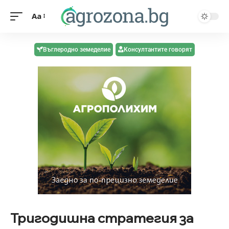
Aa
Въглеродно земеделие
Консултантите говорят
Тригодишна стратегия за