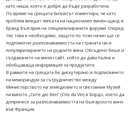
като ниша, която е добре да бъде разработена.
По време на срещата бизнесът коментира, че като
проблем виждат липсата на национален винен щанд и
бранд България на специализираните форуми. Според
тях това е необходимо, защото по този начин ще се
подпомогне разпознаваемостта на страната ни и
популяризирането на родните вина. Обсъдено беше и
създаването на винен сайт, който да дава пълна и
обобщаваща информация за продуктите.
В рамките на срещата бе дискутирано и подписването
на меморандум за сътрудничество между
Министерството на земеделието и световния Музей
на виното „Сите дю Вен“ (Cite du Vin) в Бордо, което да
допринесе за разпознаваемостта на българското вино
във Франция.