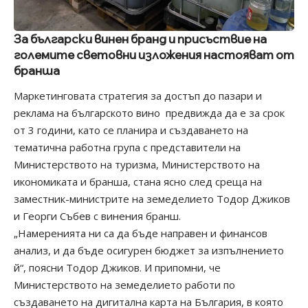
За български винен бранд и присъствие на
големите световни изложения настояват от
бранша
Маркетинговата стратегия за достъп до пазари и
реклама на българското вино предвижда да е за срок
от 3 години, като се планира и създаването на
тематична работна група с представители на
Министерството на туризма, Министерството на
икономиката и бранша, стана ясно след среща на
заместник-министрите на земеделието Тодор Джиков
и Георги Събев с винения бранш.
„Намеренията ни са да бъде направен и финансов
анализ, и да бъде осигурен бюджет за изпълнението
й“, поясни Тодор Джиков. И припомни, че
Министерството на земеделието работи по
създаването на дигитална карта на България, в която