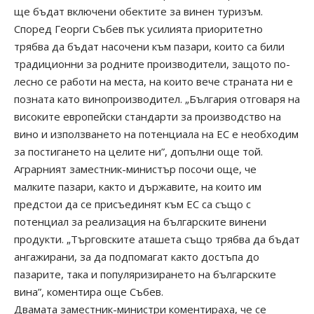
ще бъдат включени обектите за винен туризъм.
Според Георги Събев пък усилията приоритетно
трябва да бъдат насочени към пазари, които са били
традиционни за родните производители, защото по-
лесно се работи на места, на които вече страната ни е
позната като винопроизводител. „България отговаря на
високите европейски стандарти за производство на
вино и използването на потенциала на ЕС е необходим
за постигането на целите ни”, допълни още той.
Аграрният заместник-министър посочи още, че
малките пазари, както и държавите, на които им
предстои да се присъединят към ЕС са също с
потенциал за реализация на българските винени
продукти. „Търговските аташета също трябва да бъдат
ангажирани, за да подпомагат както достъпа до
пазарите, така и популяризирането на българските
вина”, коментира още Събев.
Двамата заместник-министри коментираха, че се