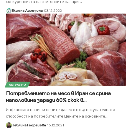
конкуренцията на световните пазари
…
Екип на Агрозона
03.12.2022
АКТУАЛНО
Потреблението на месо в Иран се срина
наполовина заради 60% скок в...
Инфлацията повиши цените далеч отвъд покупателната
способност на потребителите Цените на основните
…
Павлина Георгиева
16.12.2021