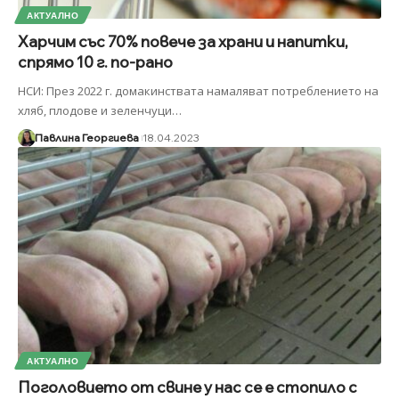
АКТУАЛНО
Харчим със 70% повече за храни и напитки,
спрямо 10 г. по-рано
НСИ: През 2022 г. домакинствата намаляват потреблението на
хляб, плодове и зеленчуци
…
Павлина Георгиева
18.04.2023
АКТУАЛНО
Поголовието от свине у нас се е стопило с