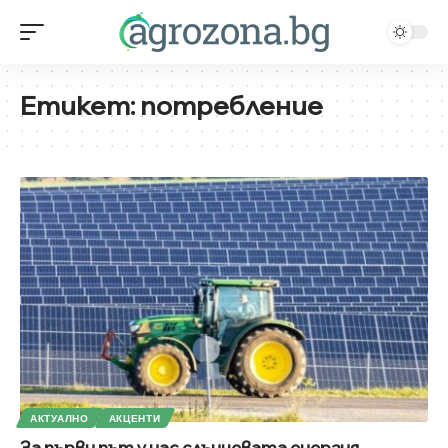
Етикет:
потребление
АКТУАЛНО
АКЦЕНТИ
За първи път у нас слънчевата енергия