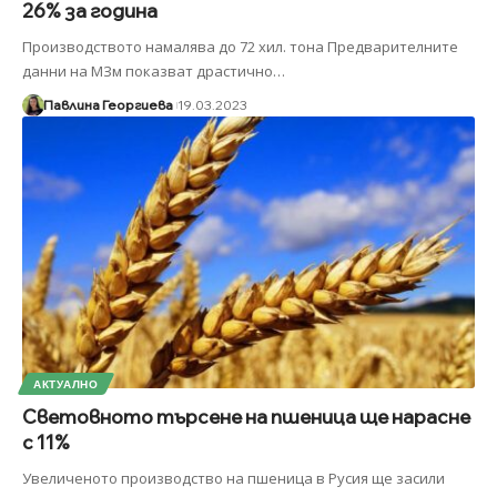
26% за година
Производството намалява до 72 хил. тона Предварителните
данни на МЗм показват драстично
…
Павлина Георгиева
19.03.2023
АКТУАЛНО
Световното търсене на пшеница ще нарасне
с 11%
Увеличеното производство на пшеница в Русия ще засили