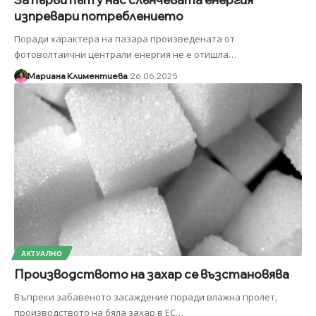
изпревари потреблението
Поради характера на пазара произведената от
фотоволтаични централи енергия не е отишла
…
Мариана Климентиева
26.06.2025
АКТУАЛНО
Производството на захар се възстановява
Въпреки забавеното засаждение поради влажна пролет,
производството на бяла захар в ЕС
…