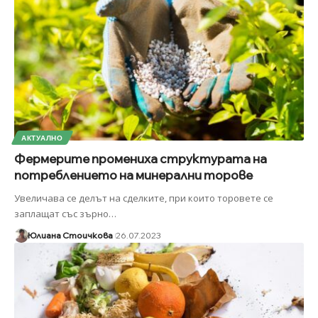
АКТУАЛНО
Фермерите промениха структурата на
потреблението на минерални торове
Увеличава се делът на сделките, при които торовете се
заплащат със зърно
…
Юлиана Стоичкова
26.07.2023