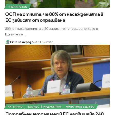
ПЧЕЛАРСТВО
ОСП не отчита, че 80% от насажденията в
ЕС зависят от опрашване
80% от насажденията в ЕС зависят от опрашване като в
Щатите за
…
Екип на Агрозона
11.07.2017
АКТУАЛНО
БИЗНЕС & ИНДУСТРИЯ
ЖИВОТНОВЪДСТВО
Потреблението на мед в ЕС надвишава 240