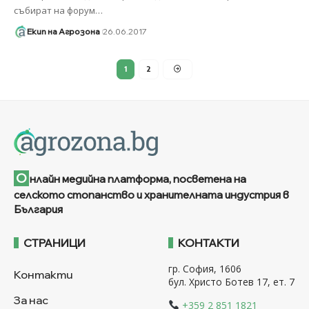
събират на форум
…
Екип на Агрозона
26.06.2017
1
2
О
нлайн медийна платформа, посветена на
селското стопанство и хранителната индустрия в
България
СТРАНИЦИ
КОНТАКТИ
гр. София, 1606
Контакти
бул. Христо Ботев 17, ет. 7
За нас
+359 2 851 1821