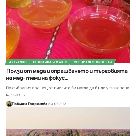
АКТУАЛНО
ПОЛИТИКА И ФАКТИ
СПЕЦИАЛНИ ПРОЕКТИ
Ползи от меда и опрашването и търговията
на мед- теми на фокус...
По събрания прашец от пчелите би могло да бъде установено
какъв е
…
Павлина Георгиева
30.07.2021