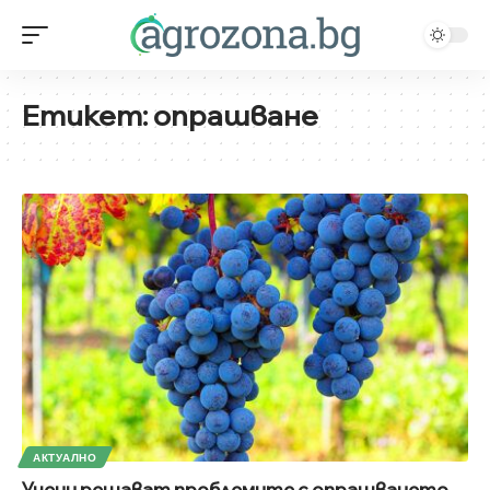
Етикет:
опрашване
АКТУАЛНО
Учени решават проблемите с опрашването