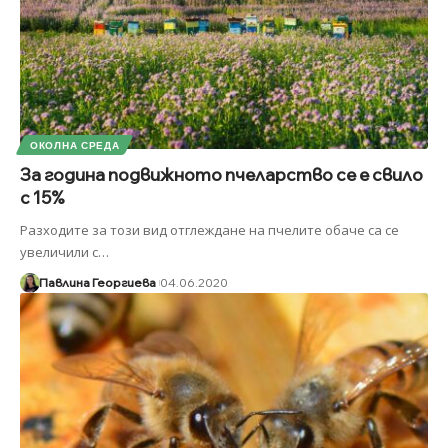
ОКОЛНА СРЕДА
За година подвижното пчеларство се е свило
с 15%
Разходите за този вид отглеждане на пчелите обаче са се
увеличили с
…
Павлина Георгиева
04.06.2020