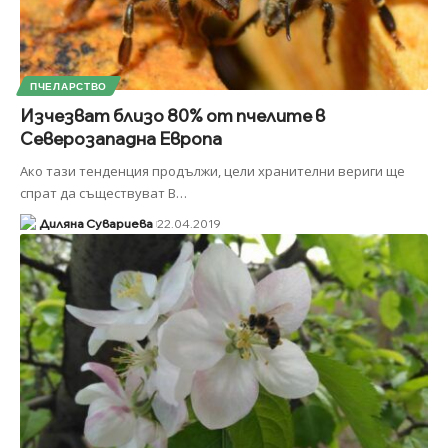
ПЧЕЛАРСТВО
Изчезват близо 80% от пчелите в
Северозападна Европа
Ако тази тенденция продължи, цели хранителни вериги ще
спрат да съществуват В
…
Диляна Сувариева
22.04.2019