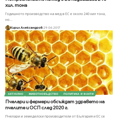
хил. тона
Годишното производство на мед в ЕС е около 240 хил тона,
но
…
Кирил Александров
29.06.2017
АКТУАЛНО
ЖИВОТНОВЪДСТВО
ПОЛИТИКА И ФАКТИ
Пчелари и фермери обсъждат здравето на
пчелите и ОСП след 2020 г.
Пчелари и земеделски производители от България и ЕС се