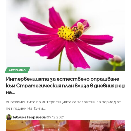
АКТУАЛНО
Интервенцията за естествено опрашване
към Стратегическия план влиза в дневния ред
на...
Ангажиментите по интервенцията са заложени за период от
пет години На 15-ти
…
Павлина Георгиева
09.12.2021