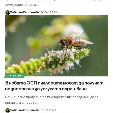
земеделието е важен
…
Павлина Георгиева
30.04.2022
АКТУАЛНО
В новата ОСП пчеларите могат да получат
подпомагане за услугата опрашване
Национална програма по пчеларство ще продължи да се
прилага и в новата
…
Павлина Георгиева
10.02.2022