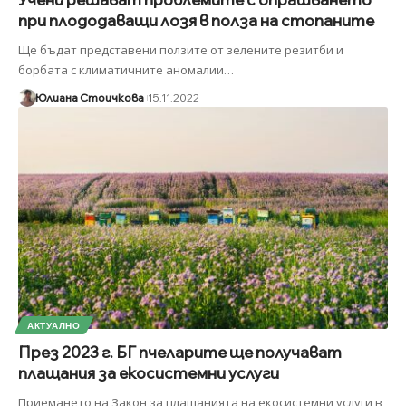
при плододаващи лозя в полза на стопаните
Ще бъдат представени ползите от зелените резитби и
борбата с климатичните аномалии
…
Юлиана Стоичкова
15.11.2022
АКТУАЛНО
През 2023 г. БГ пчеларите ще получават
плащания за екосистемни услуги
Приемането на Закон за плащанията на екосистемни услуги в