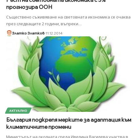
прогнозира ООН
Съществено съживяване на световната икономика се очаква
през следващите 2 години, въпреки
…
Златко Златков
11.12.2014
АКТУАЛНО
България подкрепя мерките за адаптация към
климатичните промени
Министърът на околната среда Ивелина Василева участва в