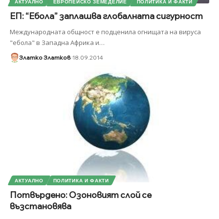
АКТУАЛНО
ЕВРОПЕЙСКО ЗЕМЕДЕЛИЕ
ПОЛИТИКА И ФАКТИ
ЕП: “Ебола” заплашва глобалната сигурност
Международната общност е подценила огнищата на вируса
"ебола" в Западна Африка и
…
Златко Златков
18.09.2014
АКТУАЛНО
ПОЛИТИКА И ФАКТИ
Потвърдено: Озоновият слой се
възстановява