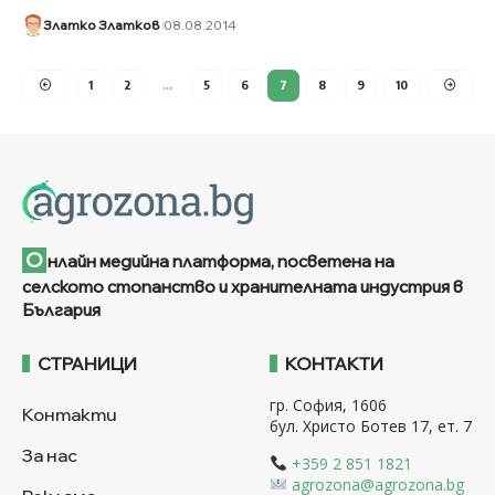
Златко Златков
08.08.2014
1
2
…
5
6
7
8
9
10
О
нлайн медийна платформа, посветена на
селското стопанство и хранителната индустрия в
България
СТРАНИЦИ
КОНТАКТИ
гр. София, 1606
Контакти
бул. Христо Ботев 17, ет. 7
За нас
+359 2 851 1821
agrozona@agrozona.bg