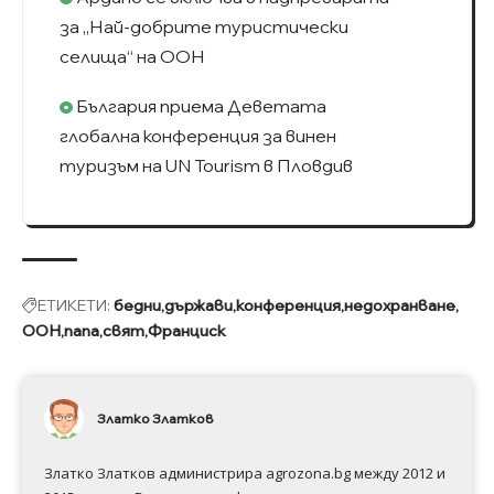
за „Най-добрите туристически
селища“ на ООН
България приема Деветата
глобална конференция за винен
туризъм на UN Tourism в Пловдив
ЕТИКЕТИ:
бедни
държави
конференция
недохранване
ООН
папа
свят
Франциск
Златко Златков
Златко Златков администрира agrozona.bg между 2012 и