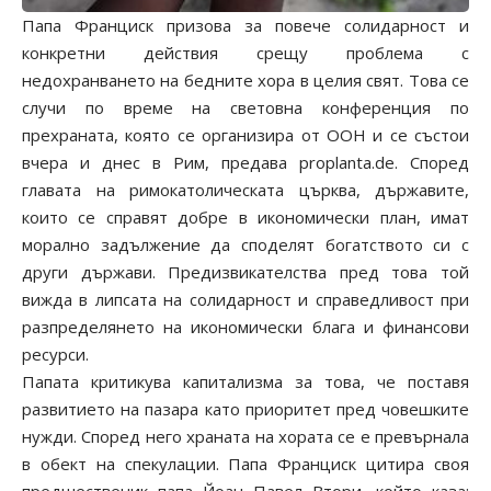
Папа Франциск призова за повече солидарност и
конкретни действия срещу проблема с
недохранването на бедните хора в целия свят. Това се
случи по време на световна конференция по
прехраната, която се организира от ООН и се състои
вчера и днес в Рим, предава proplanta.de. Според
главата на римокатолическата църква, държавите,
които се справят добре в икономически план, имат
морално задължение да споделят богатството си с
други държави. Предизвикателства пред това той
вижда в липсата на солидарност и справедливост при
разпределянето на икономически блага и финансови
ресурси.
Папата критикува капитализма за това, че поставя
развитието на пазара като приоритет пред човешките
нужди. Според него храната на хората се е превърнала
в обект на спекулации. Папа Франциск цитира своя