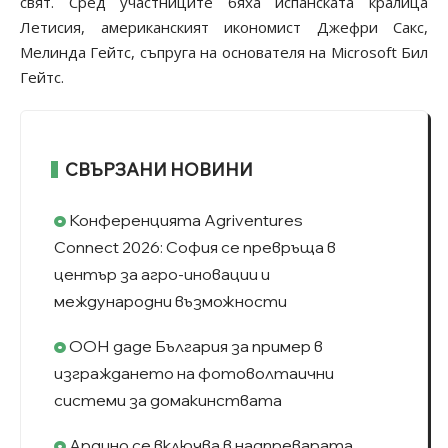
свят. Сред участниците бяха испанската кралица
Летисия, американският икономист Джефри Сакс,
Мелинда Гейтс, съпруга на основателя на Microsoft Бил
Гейтс.
СВЪРЗАНИ НОВИНИ
Конференцията Agriventures
Connect 2026: София се превръща в
център за агро-иновации и
международни възможности
ООН даде България за пример в
изграждането на фотоволтаични
системи за домакинствата
Ардино се включва в надпреварата