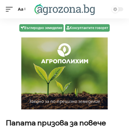
Aa
Въглеродно земеделие
Консултантите говорят
Папата призова за повече