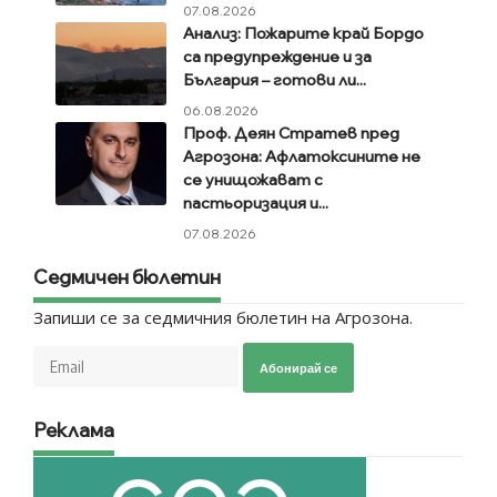
07.08.2026
Анализ: Пожарите край Бордо
са предупреждение и за
България – готови ли...
06.08.2026
Проф. Деян Стратев пред
Агрозона: Афлатоксините не
се унищожават с
пастьоризация и...
07.08.2026
Седмичен бюлетин
Запиши се за седмичния бюлетин на Агрозона.
Абонирай се
Реклама