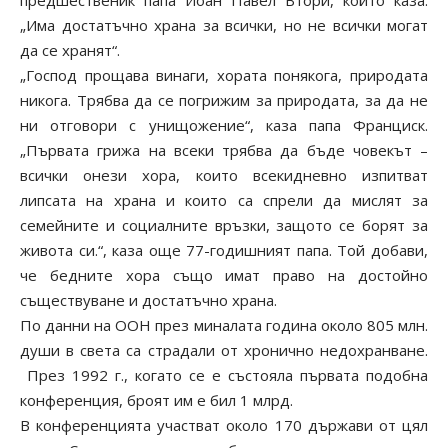
предшественик папа Йоан Павел Втори, който каза:
„Има достатъчно храна за всички, но не всички могат
да се хранят“.
„Господ прощава винаги, хората понякога, природата
никога. Трябва да се погрижим за природата, за да не
ни отговори с унищожение“, каза папа Франциск.
„Първата грижа на всеки трябва да бъде човекът –
всички онези хора, които всекидневно изпитват
липсата на храна и които са спрели да мислят за
семейните и социалните връзки, защото се борят за
живота си.“, каза още 77-годишният папа. Той добави,
че бедните хора също имат право на достойно
съществуване и достатъчно храна.
По данни на ООН през миналата година около 805 млн.
души в света са страдали от хронично недохранване.
През 1992 г., когато се е състояла първата подобна
конференция, броят им е бил 1 млрд.
В конференцията участват около 170 държави от цял