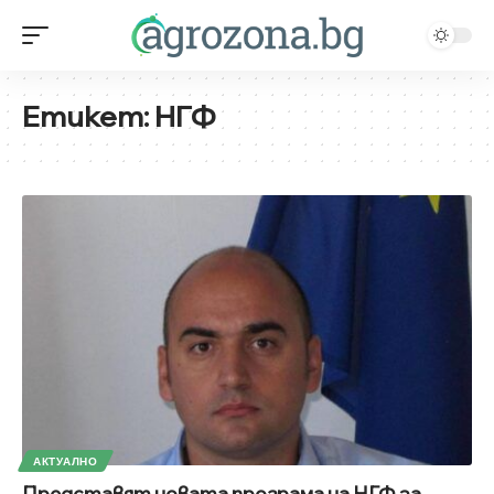
Етикет:
НГФ
АКТУАЛНО
Представят новата програма на НГФ за