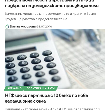
подкрепа на земеделските производители
Заместник-министърът на земеделието и храните Васил
Грудев ще участва в представянето на
…
Екип на Агрозона
28.07.2016
АКТУАЛНО
ПОЛИТИКА И ФАКТИ
НГФ ще си партнира с 10 банки по нова
гаранционна схема
Националният гаранционен фонд (НГФ) ще си партнира с 10