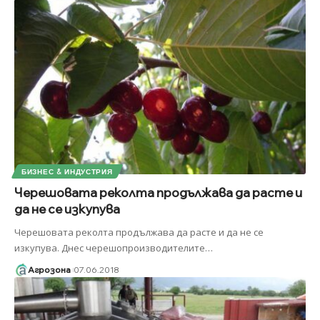
БИЗНЕС & ИНДУСТРИЯ
Черешовата реколта продължава да расте и
да не се изкупува
Черешовата реколта продължава да расте и да не се
изкупува. Днес черешопроизводителите
…
Агрозона
07.06.2018