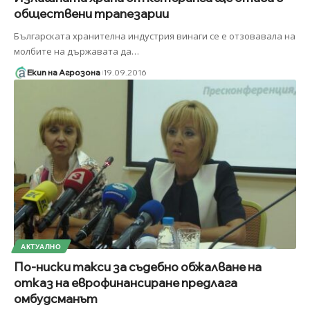
обществени трапезарии
Българската хранителна индустрия винаги се е отзовавала на
молбите на държавата да
…
Екип на Агрозона
19.09.2016
АКТУАЛНО
По-ниски такси за съдебно обжалване на
отказ на еврофинансиране предлага
омбудсманът