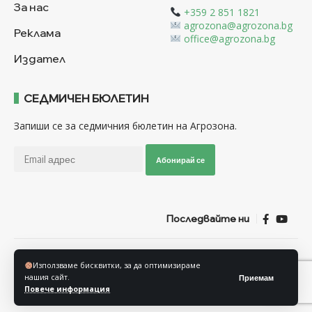
За нас
+359 2 851 1821
agrozona@agrozona.bg
Реклама
office@agrozona.bg
Издател
СЕДМИЧЕН БЮЛЕТИН
Запиши се за седмичния бюлетин на Агрозона.
Абонирай се
Последвайте ни
Общи условия
Политика за използване на “Бисквитки”
Използваме бисквитки, за да оптимизираме
Политика за защита на личните данни
нашия сайт.
Приемам
Повече информация
© Агрозона © 2011-2025 Всички права запазени