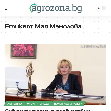
Етикет:
Мая Манолова
АКТУАЛНО
ОКОЛНА СРЕДА
ПОЛИТИКА И ФАКТИ
Омбудсманът организира обществена