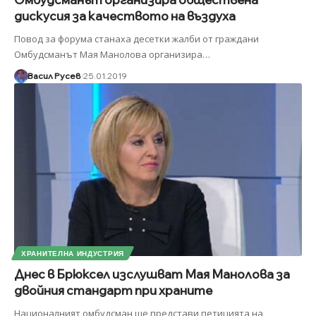
дискусия за качеството на въздуха
Повод за форума станаха десетки жалби от граждани
Омбудсманът Мая Манолова организира
…
Васил Русев
25.01.2019
ХРАНИТЕЛНА ИНДУСТРИЯ
Днес в Брюксел изслушват Мая Манолова за
двойния стандарт при храните
Националният омбудсман ще представи петицията на