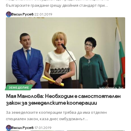
българските граждани срещу двойния стандарт при
…
Васил Русев
22.01.2019
ЗЕМЕДЕЛИЕ
Мая Манолова: Необходим е самостоятелен
закон за земеделските кооперации
За земеделските кооперации трябва да има отделен
специален закон, каза днес омбудсманът
…
Васил Русев
17.01.2019