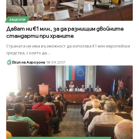
АКЦЕНТИ
Дават ни €1 млн., за да разнищим двойните
стандарти при храните
Страната ни има възможност да използва €1 млн.европейски
средства, с които да
…
Екип на Агрозона
18.09.2017