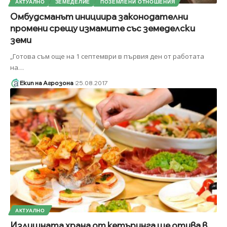
АКТУАЛНО
ЗЕМЕДЕЛИЕ
ПОЗЕМЛЕНИ ОТНОШЕНИЯ
Омбудсманът инициира законодателни
промени срещу измамите със земеделски
земи
„Готова съм още на 1 септември в първия ден от работата
на
…
Екип на Агрозона
25.08.2017
АКТУАЛНО
Излишната храна от кетъринга ще отива в