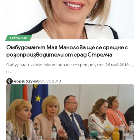
АКТУАЛНО
Омбудсманът Мая Манолова ще се срещне с
розопроизводители от град Стрелча
Омбудсманът Мая Манолова ще се срещне утре, 26 май 2018 г.,
в
…
Георги Узунов
25.05.2018