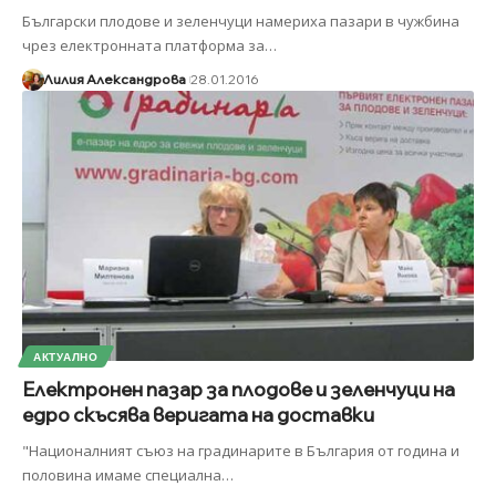
Български плодове и зеленчуци намериха пазари в чужбина
чрез електронната платформа за
…
Лилия Александрова
28.01.2016
АКТУАЛНО
Електронен пазар за плодове и зеленчуци на
едро скъсява веригата на доставки
"Националният съюз на градинарите в България от година и
половина имаме специална
…