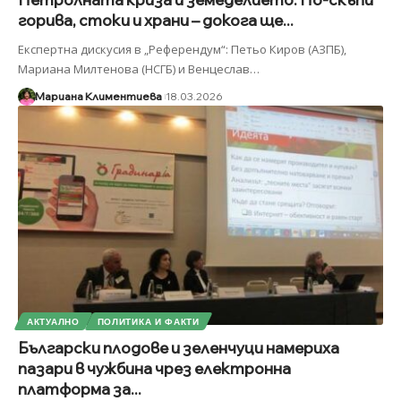
горива, стоки и храни – докога ще...
Експертна дискусия в „Референдум“: Петьо Киров (АЗПБ),
Мариана Милтенова (НСГБ) и Венцеслав
…
Мариана Климентиева
18.03.2026
АКТУАЛНО
ПОЛИТИКА И ФАКТИ
Български плодове и зеленчуци намериха
пазари в чужбина чрез електронна
платформа за...