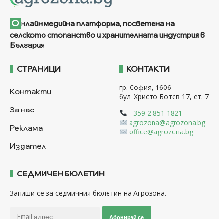
О
нлайн медийна платформа, посветена на
селското стопанство и хранителната индустрия в
България
СТРАНИЦИ
КОНТАКТИ
гр. София, 1606
Контакти
бул. Христо Ботев 17, ет. 7
За нас
+359 2 851 1821
agrozona@agrozona.bg
Реклама
office@agrozona.bg
Издател
СЕДМИЧЕН БЮЛЕТИН
Запиши се за седмичния бюлетин на Агрозона.
Абонирай се