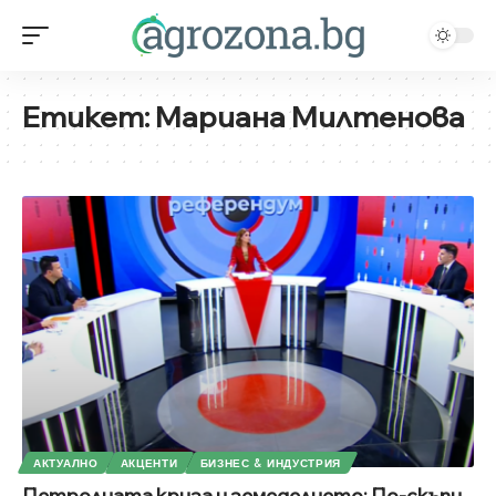
Етикет:
Мариана Милтенова
АКТУАЛНО
АКЦЕНТИ
БИЗНЕС & ИНДУСТРИЯ
Петролната криза и земеделието: По-скъпи