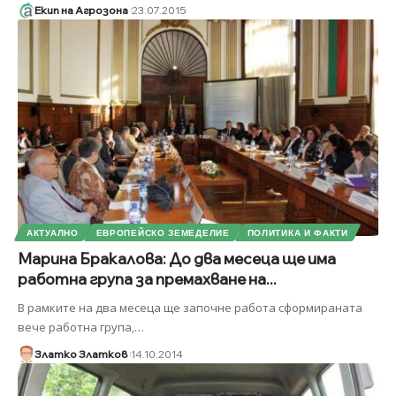
Екип на Агрозона
23.07.2015
АКТУАЛНО
ЕВРОПЕЙСКО ЗЕМЕДЕЛИЕ
ПОЛИТИКА И ФАКТИ
Марина Бракалова: До два месеца ще има
работна група за премахване на...
В рамките на два месеца ще започне работа сформираната
вече работна група,
…
Златко Златков
14.10.2014