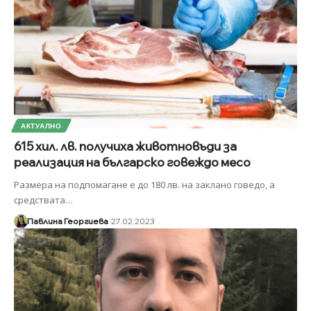
АКТУАЛНО
615 хил. лв. получиха животновъди за
реализация на българско говеждо месо
Размера на подпомагане е до 180 лв. на заклано говедо, а
средствата
…
Павлина Георгиева
27.02.2023