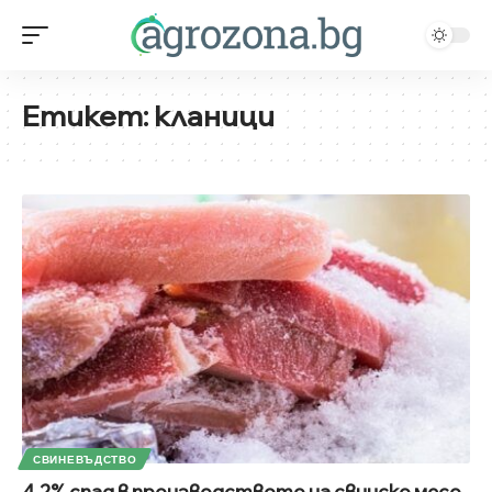
Етикет:
кланици
СВИНЕВЪДСТВО
4,2% спад в производството на свинско месо