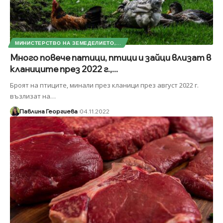
МИНИСТЕРСТВО НА ЗЕМЕДЕЛИЕТО,...
Много повече патици, птици и зайци влизат в
кланиците през 2022 г.,...
Броят на птиците, минали през кланици през август 2022 г.
възлизат на
…
Павлина Георгиева
04.11.2022