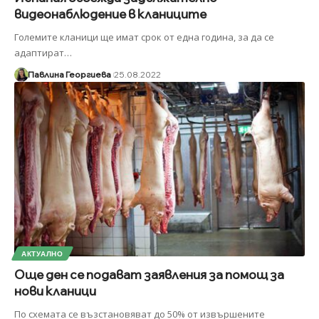
видеонаблюдение в кланиците
Големите кланици ще имат срок от една година, за да се
адаптират
…
Павлина Георгиева
25.08.2022
АКТУАЛНО
Още ден се подават заявления за помощ за
нови кланици
По схемата се възстановяват до 50% от извършените