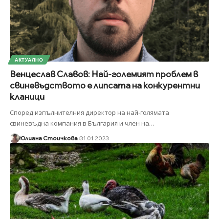
АКТУАЛНО
Венцеслав Славов: Най-големият проблем в
свиневъдството е липсата на конкурентни
кланици
Според изпълнителния директор на най-голямата
свиневъдна компания в България и член на
…
Юлиана Стоичкова
31.01.2023