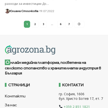
разходи за инвестиции До
…
Юлиана Стоичкова
19.07.2022
1
2
3
…
6
7
О
нлайн медийна платформа, посветена на
селското стопанство и хранителната индустрия в
България
СТРАНИЦИ
КОНТАКТИ
гр. София, 1606
Контакти
бул. Христо Ботев 17, ет. 7
За нас
+359 2 851 1821