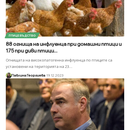
ПТИЦЕВЪДСТВО
88 огнища на инфлуенца при домашни птици и
175 при диви птици...
Огнищата на високопатогенна инфлуенца по птиците са
установени на територията на 23
…
Павлина Георгиева
19.12.2023