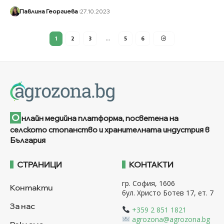
Павлина Георгиева
27.10.2023
1
2
3
…
5
6
О
нлайн медийна платформа, посветена на
селското стопанство и хранителната индустрия в
България
СТРАНИЦИ
КОНТАКТИ
гр. София, 1606
Контакти
бул. Христо Ботев 17, ет. 7
За нас
+359 2 851 1821
agrozona@agrozona.bg