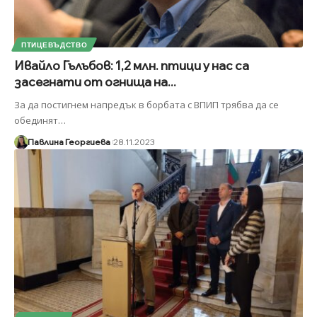
ПТИЦЕВЪДСТВО
Ивайло Гълъбов: 1,2 млн. птици у нас са
засегнати от огнища на...
За да постигнем напредък в борбата с ВПИП трябва да се
обединят
…
Павлина Георгиева
28.11.2023