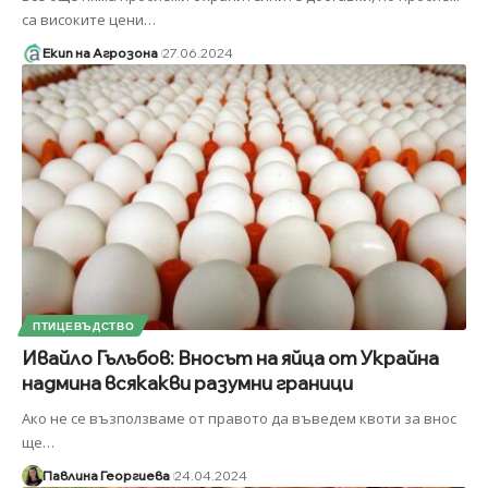
са високите цени
…
Екип на Агрозона
27.06.2024
ПТИЦЕВЪДСТВО
Ивайло Гълъбов: Вносът на яйца от Украйна
надмина всякакви разумни граници
Ако не се възползваме от правото да въведем квоти за внос
ще
…
Павлина Георгиева
24.04.2024