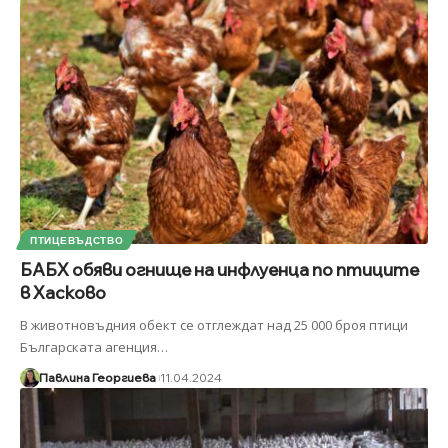
ПТИЦЕВЪДСТВО
БАБХ обяви огнище на инфлуенца по птиците
в Хасково
В животновъдния обект се отглеждат над 25 000 броя птици
Българската агенция
…
Павлина Георгиева
11.04.2024