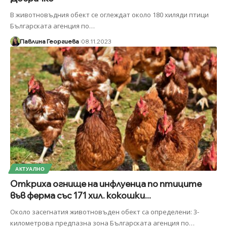
В животновъдния обект се оглеждат около 180 хиляди птици
Българската агенция по
…
Павлина Георгиева
08.11.2023
АКТУАЛНО
Откриха огнище на инфлуенца по птиците
във ферма със 171 хил. кокошки...
Около засегнатия животновъден обект са определени: 3-
километрова предпазна зона Българската агенция по
…