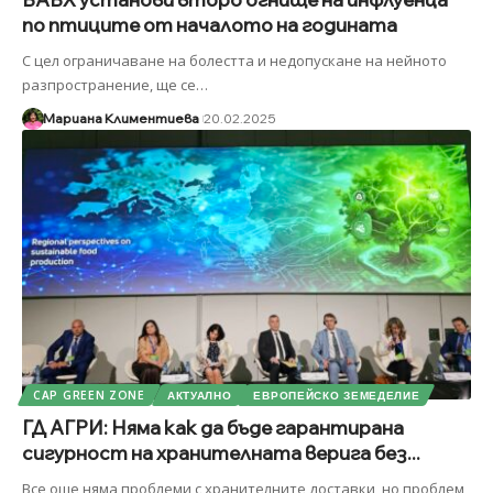
по птиците от началото на годината
С цел ограничаване на болестта и недопускане на нейното
разпространение, ще се
…
Мариана Климентиева
20.02.2025
CAP GREEN ZONE
АКТУАЛНО
ЕВРОПЕЙСКО ЗЕМЕДЕЛИЕ
ГД АГРИ: Няма как да бъде гарантирана
сигурност на хранителната верига без...
Все още няма проблеми с хранителните доставки, но проблем