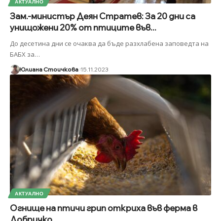
АКТУАЛНО
Зам.-министър Деян Стратев: За 20 дни са
унищожени 20% от птиците във...
До десетина дни се очаква да бъде разхлабена заповедта на
БАБХ за
…
Юлиана Стоичкова
15.11.2023
АКТУАЛНО
Огнище на птичи грип откриха във ферма в
Добричко