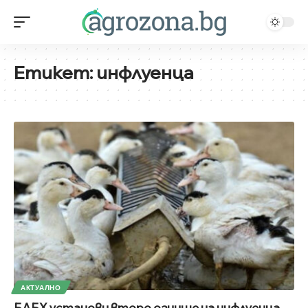
Етикет:
инфлуенца
АКТУАЛНО
БАБХ установи второ огнище на инфлуенца