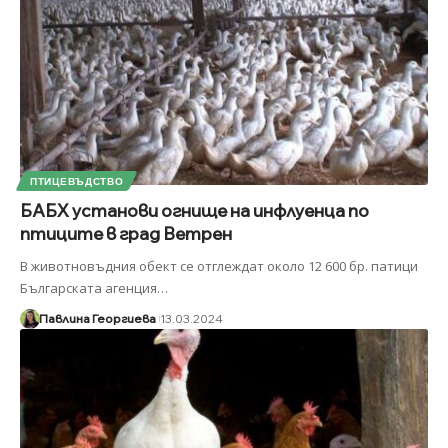
ПТИЦЕВЪДСТВО
БАБХ установи огнище на инфлуенца по
птиците в град Ветрен
В животновъдния обект се отглеждат около 12 600 бр. патици
Българската агенция
…
Павлина Георгиева
13.03.2024