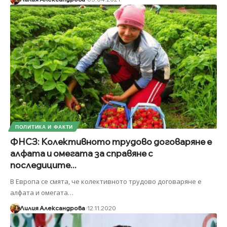
ПОЛИТИКА И ФАКТИ
ФНСЗ: Колективното трудово договаряне е
алфата и омегата за справяне с
последиците...
В Европа се смята, че колективното трудово договаряне е
алфата и омегата
…
Лилия Александрова
12.11.2020