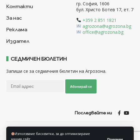
гр. София, 1606
Контакти
бул. Христо Ботев 17, ет. 7
За нас
+359 2 851 1821
agrozona@agrozona.bg
Реклама
office@agrozona.bg
Издател
СЕДМИЧЕН БЮЛЕТИН
Запиши се за седмичния бюлетин на Агрозона.
Абонирай се
Последвайте ни
Общи условия
Политика за използване на “Бисквитки”
Използваме бисквитки, за да оптимизираме
Политика за защита на личните данни
нашия сайт.
Приемам