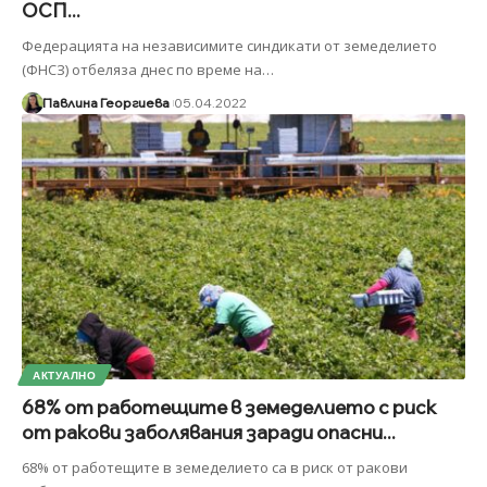
ОСП...
Федерацията на независимите синдикати от земеделието
(ФНСЗ) отбеляза днес по време на
…
Павлина Георгиева
05.04.2022
АКТУАЛНО
68% от работещите в земеделието с риск
от ракови заболявания заради опасни...
68% от работещите в земеделието са в риск от ракови