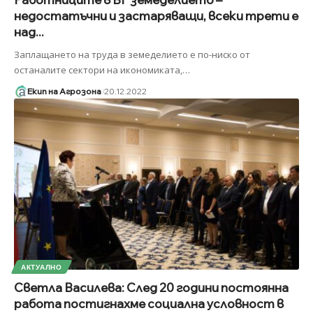
недостатъчни и застаряващи, всеки трети е
над...
Заплащането на труда в земеделието е по-ниско от
останалите сектори на икономиката,
…
Екип на Агрозона
20.12.2022
АКТУАЛНО
Светла Василева: След 20 години постоянна
работа постигнахме социална условност в