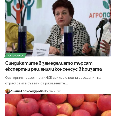
АКТУАЛНО
Синдикатите в земеделието търсят
експертни решения и консенсус в кризата
Секторният съвет при КНСБ свиква спешни заседания на
отрасловите съвети от различните
…
Лилия Александрова
16.04.2020