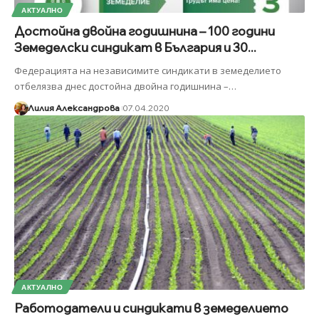
АКТУАЛНО
Достойна двойна годишнина – 100 години
Земеделски синдикат в България и 30...
Федерацията на независимите синдикати в земеделието
отбелязва днес достойна двойна годишнина –
…
Лилия Александрова
07.04.2020
АКТУАЛНО
Работодатели и синдикати в земеделието