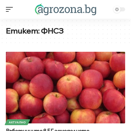
Етикет:
ФНСЗ
АКТУАЛНО
Работниците в БГ земеделието –