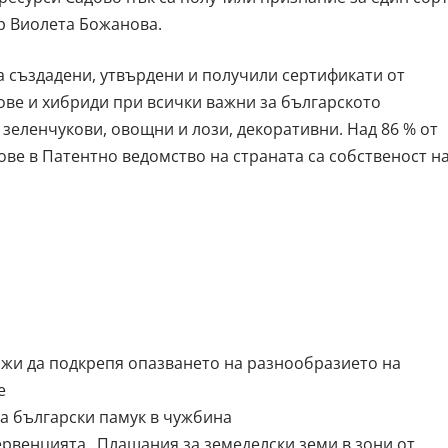
-р Виолета Божанова.
са създадени, утвърдени и получили сертификати от
ве и хибриди при всички важни за българското
 зеленчукови, овощни и лози, декоративни. Над 86 % от
ове в Патентно ведомство на страната са собственост н
жи да подкрепя опазването на разнообразието на
е
а български памук в чужбина
рвенцията „Плащания за земеделски земи в зони от