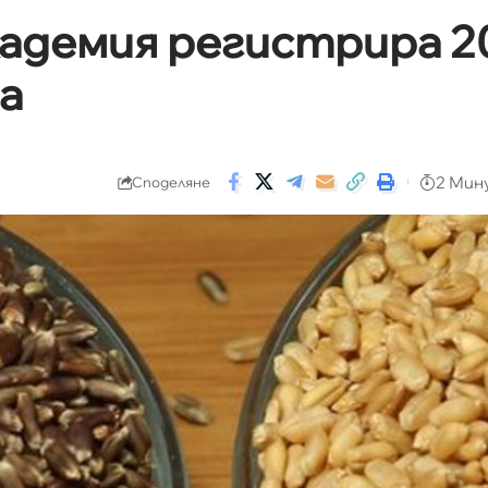
адемия регистрира 2
а
2 Мин
Споделяне