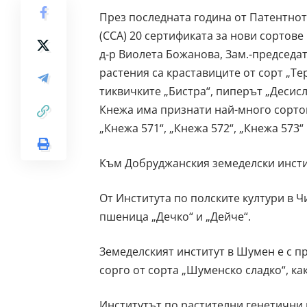
През последната година от Патентнот
(ССА) 20 сертификата за нови сортове
д-р Виолета Божанова, Зам.-председа
растения са краставиците от сорт „Те
тиквичките „Бистра“, пиперът „Десисл
Кнежа има признати най-много сортове
„Кнежа 571“, „Кнежа 572“, „Кнежа 573“ 
Към Добруджанския земеделски инсти
От Института по полските култури в 
пшеница „Дечко“ и „Дейче“.
Земеделският институт в Шумен е с п
сорго от сорта „Шуменско сладко“, как
Институтът по растителни генетични 