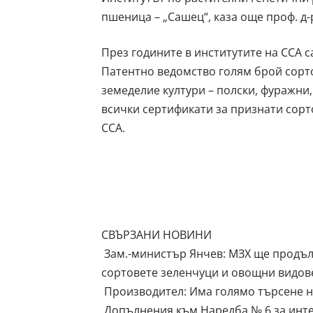
пшеница – „Сашец“, каза още проф. д
През годините в институтите на ССА 
Патентно ведомство голям брой сорто
земеделие култури – полски, фуражни,
всички сертификати за признати сорт
ССА.
СВЪРЗАНИ НОВИНИ
Зам.-министър Янчев: МЗХ ще продъл
сортовете зеленчуци и овощни видов
Производител: Има голямо търсене н
Допълнения към Наредба № 6 за инте