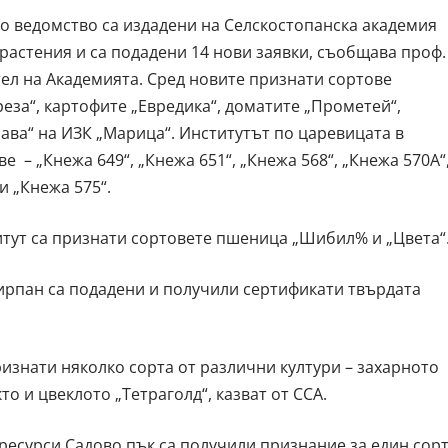
о ведомство са издадени на Селскостопанска академия
 растения и са подадени 14 нови заявки, съобщава проф.
тел на Академията. Сред новите признати сортове
реза“, картофите „Евредика“, доматите „Прометей“,
ава“ на ИЗК „Марица“. Институтът по царевицата в
 – „Кнежа 649“, „Кнежа 651“, „Кнежа 568“, „Кнежа 570А“
и „Кнежа 575“.
тут са признати сортовете пшеница „Шибил% и „Цвета“
Чирпан са подадени и получили сертификати твърдата
ризнати няколко сорта от различни култури – захарното
то и цвеклото „Тетраголд“, казват от ССА.
ресурси Садово пък са получили признание за един сор