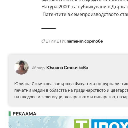
Натура 2000“ са публикувани в Държа
Патентите в семепроизводството став
ЕТИКЕТИ:
патент
сортове
Юлиана Стоичкова
Автор:
Юлиана Стоичкова завършва Факултета по журналистика 
печатни медии в областта на градинарството и цветарст
на плодове и зеленчуци, лозарството и винарство, паза
РЕКЛАМА