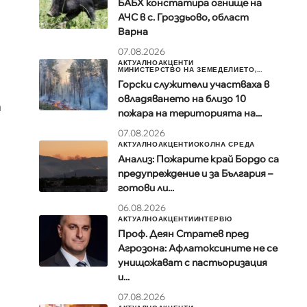
БАБХ констатира огнище на
АЧС в с. Гроздьово, област
Варна
07.08.2026
АКТУАЛНО
АКЦЕНТИ
МИНИСТЕРСТВО НА ЗЕМЕДЕЛИЕТО,...
Горски служители участваха в
овладяването на близо 10
а
пожара на територията на...
07.08.2026
АКТУАЛНО
АКЦЕНТИ
ОКОЛНА СРЕДА
Анализ: Пожарите край Бордо са
предупреждение и за България –
готови ли...
06.08.2026
АКТУАЛНО
АКЦЕНТИ
ИНТЕРВЮ
Проф. Деян Стратев пред
Агрозона: Афлатоксините не се
унищожават с пастьоризация
и...
07.08.2026