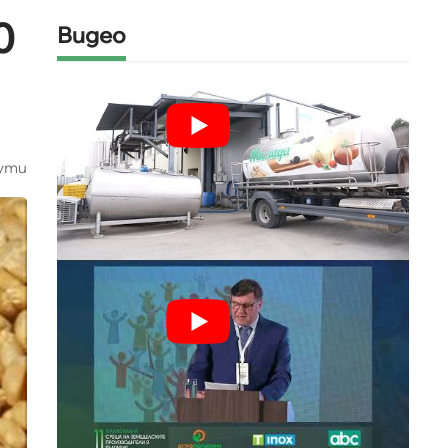
0
Видео
ути