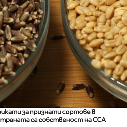
фикати за признати сортове в
траната са собственост на ССА