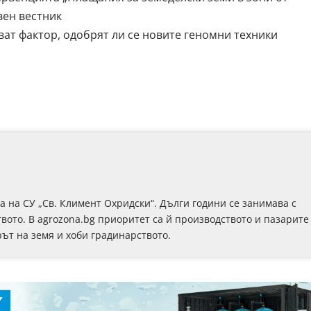
вен вестник
ат фактор, одобрят ли се новите геномни техники
на СУ „Св. Климент Охридски“. Дълги години се занимава с
вото. В agrozona.bg приоритет са й производството и пазарите
рът на земя и хоби градинарството.