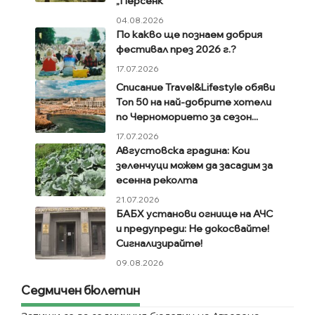
„Персенк“
04.08.2026
По какво ще познаем добрия
фестивал през 2026 г.?
17.07.2026
Списание Travel&Lifestyle обяви
Топ 50 на най-добрите хотели
по Черноморието за сезон...
17.07.2026
Августовска градина: Кои
зеленчуци можем да засадим за
есенна реколта
21.07.2026
БАБХ установи огнище на АЧС
и предупреди: Не докосвайте!
Сигнализирайте!
09.08.2026
Седмичен бюлетин