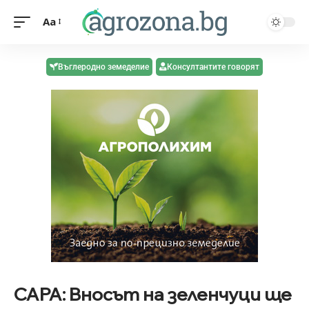
Aa
Въглеродно земеделие
Консултантите говорят
САРА: Вносът на зеленчуци ще