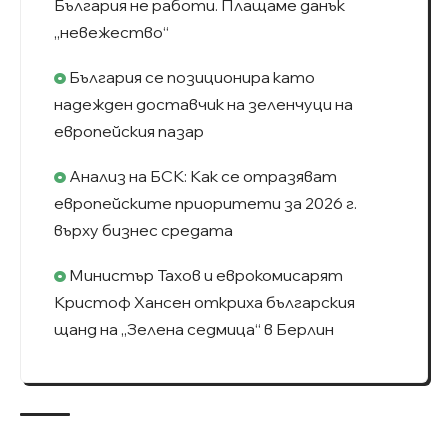
България не работи. Плащаме данък
„невежество“
България се позиционира като
надежден доставчик на зеленчуци на
европейския пазар
Анализ на БСК: Как се отразяват
европейските приоритети за 2026 г.
върху бизнес средата
Министър Тахов и еврокомисарят
Кристоф Хансен откриха българския
щанд на „Зелена седмица“ в Берлин