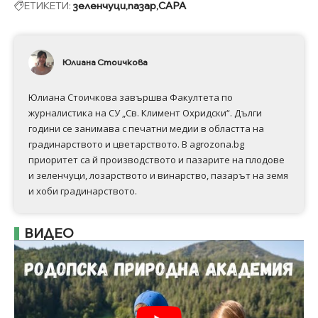
ЕТИКЕТИ:
зеленчуци
пазар
САРА
Юлиана Стоичкова
Юлиана Стоичкова завършва Факултета по
журналистика на СУ „Св. Климент Охридски“. Дълги
години се занимава с печатни медии в областта на
градинарството и цветарството. В agrozona.bg
приоритет са й производството и пазарите на плодове
и зеленчуци, лозарството и винарство, пазарът на земя
и хоби градинарството.
ВИДЕО