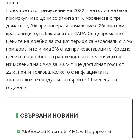
хил. т.
През третото тримесечие на 2022 г. на годишна база
при изкупните цени се отчита 11% увеличение при
доматите, 8% при пипера, а намаление с 2% има при
краставиците, наблюдават от САРА. Същевременно
цените на дребно за същия период са нараснали с 22%
при доматите и има 3% спад при краставиците. Средно
цените на дребно на разглежданите зеленчуци по
изчисления на САРА за 2022 г. ще достигнат ръст от
22%, почти толкова, колкото е инфлацията на
хранителните продукти за първите 11 месеца на
годината.
СВЪРЗАНИ НОВИНИ
Любослав Костов, КНСБ: Пазарът в