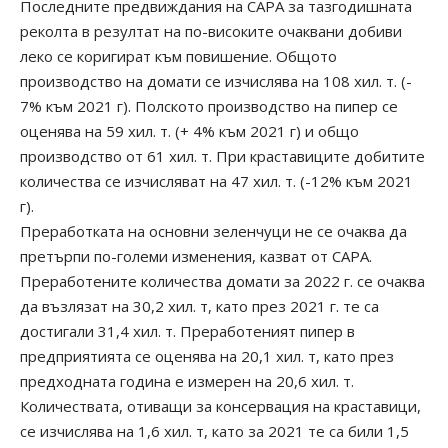
Последните предвиждания на САРА за тазгодишната
реколта в резултат на по-високите очаквани добиви
леко се коригират към повишение. Общото
производство на домати се изчислява на 108 хил. т. (-
7% към 2021 г). Полското производство на пипер се
оценява на 59 хил. т. (+ 4% към 2021 г) и общо
производство от 61 хил. т. При краставиците добитите
количества се изчисляват на 47 хил. т. (-12% към 2021
г).
Преработката на основни зеленчуци не се очаква да
претърпи по-големи изменения, казват от САРА.
Преработените количества домати за 2022 г. се очаква
да възлязат на 30,2 хил. т, като през 2021 г. те са
достигали 31,4 хил. т. Преработеният пипер в
предприятията се оценява на 20,1 хил. т, като през
предходната година е измерен на 20,6 хил. т.
Количествата, отиващи за консервация на краставици,
се изчислява на 1,6 хил. т, като за 2021 те са били 1,5