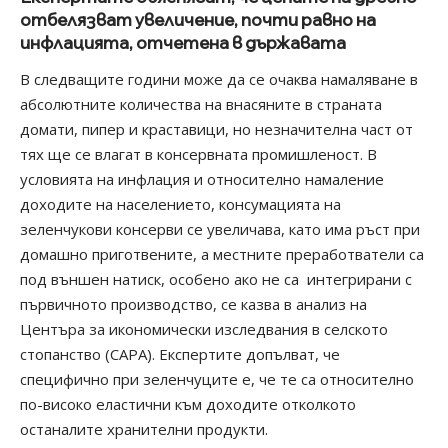
отбелязват увеличение, почти равно на
инфлацията, отчетена в държавата
В следващите години може да се очаква намаляване в
абсолютните количества на внасяните в страната
домати, пипер и краставици, но незначителна част от
тях ще се влагат в консервната промишленост. В
условията на инфлация и относително намаление
доходите на населението, консумацията на
зеленчукови консерви се увеличава, като има ръст при
домашно приготвените, а местните преработватели са
под външен натиск, особено ако не са интегрирани с
първичното производство, се казва в анализ на
Центъра за икономически изследвания в селското
стопанство (CAPA). Експертите допълват, че
специфично при зеленчуците е, че те са относително
по-високо еластични към доходите отколкото
останалите хранителни продукти.