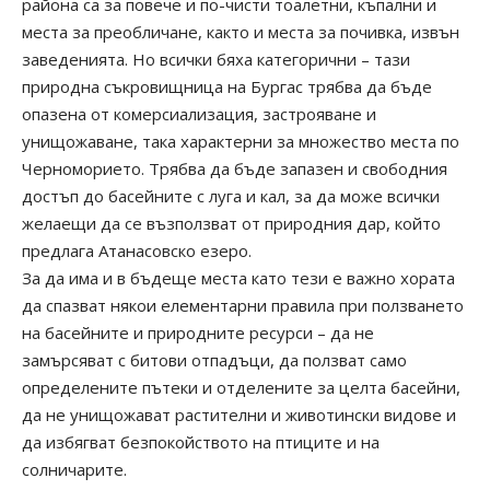
района са за повече и по-чисти тоалетни, къпални и
места за преобличане, както и места за почивка, извън
заведенията. Но всички бяха категорични – тази
природна съкровищница на Бургас трябва да бъде
опазена от комерсиализация, застрояване и
унищожаване, така характерни за множество места по
Черноморието. Трябва да бъде запазен и свободния
достъп до басейните с луга и кал, за да може всички
желаещи да се възползват от природния дар, който
предлага Атанасовско езеро.
За да има и в бъдеще места като тези е важно хората
да спазват някои елементарни правила при ползването
на басейните и природните ресурси – да не
замърсяват с битови отпадъци, да ползват само
определените пътеки и отделените за целта басейни,
да не унищожават растителни и животински видове и
да избягват безпокойството на птиците и на
солничарите.