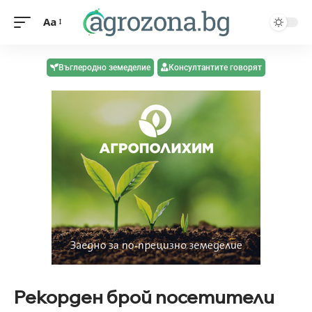
Aa
Въглеродно земеделие
Консултантите говорят
Рекорден брой посетители