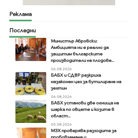
Реклама
Последни
Министър Абровски:
Амбицията ни е реално да
защитим българските
производители на плодове...
06.08.2026
БАБХ и СДВР разкриха
незаконен цех за бутилиране на
зехтин
06.08.2026
БАБХ установи две огнища на
шарка по овцете и козите в
област...
05.08.2026
МЗХ проверява разходите за
пробовземане и