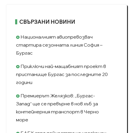
СВЪРЗАНИ НОВИНИ
Националният авиопревозвач
стартира сезонната линия София –
Бургас
Приключи най-мащабният проект в
пристанище Бургас за последните 20
години
Премиерът Желязков: „Бургас-
Запад“ ще се превърне в нов хъб за
контейнерния транспорт в Черно
море
БАБХ спря дейността на незаконен