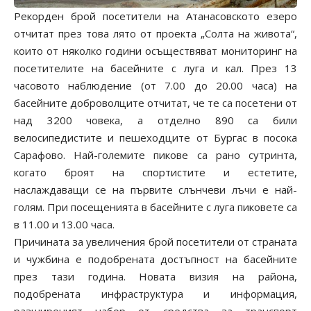
Рекорден брой посетители на Атанасовското езеро
отчитат през това лято от проекта „Солта на живота“,
които от няколко години осъществяват мониторинг на
посетителите на басейните с луга и кал. През 13
часовото наблюдение (от 7.00 до 20.00 часа) на
басейните доброволците отчитат, че те са посетени от
над 3200 човека, а отделно 890 са били
велосипедистите и пешеходците от Бургас в посока
Сарафово. Най-големите пикове са рано сутринта,
когато броят на спортистите и естетите,
наслаждаващи се на първите слънчеви лъчи е най-
голям. При посещенията в басейните с луга пиковете са
в 11.00 и 13.00 часа.
Причината за увеличения брой посетители от страната
и чужбина е подобрената достъпност на басейните
през тази година. Новата визия на района,
подобрената инфраструктура и информация,
разширеният набор от средства за транспорт