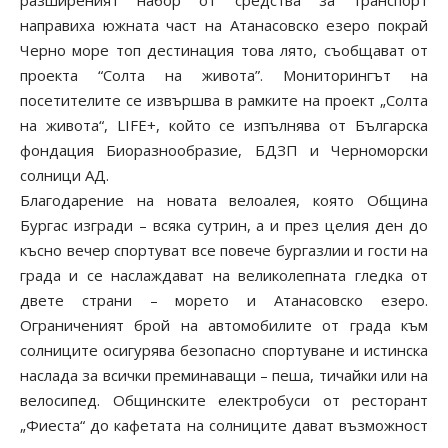
направиха южната част на Атанасовско езеро покрай
Черно море топ дестинация това лято, съобщават от
проекта “Солта на живота”. Мониторингът на
посетителите се извършва в рамките на проект „Солта
на живота“, LIFE+, който се изпълнява от Българска
фондация Биоразнообразие, БДЗП и Черноморски
солници АД.
Благодарение на новата велоалея, която Община
Бургас изгради – всяка сутрин, а и през целия ден до
късно вечер спортуват все повече бургазлии и гости на
града и се наслаждават на великолепната гледка от
двете страни – морето и Атанасовско езеро.
Ограниченият брой на автомобилите от града към
солниците осигурява безопасно спортуване и истинска
наслада за всички преминаващи – пеша, тичайки или на
велосипед. Общинските електробуси от ресторант
„Фиеста“ до кафетата на солниците дават възможност