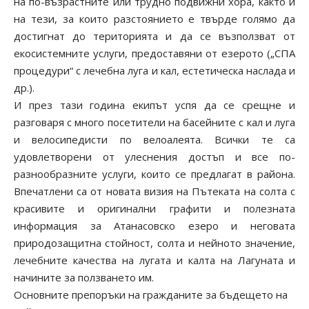
на по-възрастните или трудно подвижни хора, както и
на тези, за които разстоянието е твърде голямо да
достигнат до територията и да се възползват от
екосистемните услуги, предоставяни от езерото („СПА
процедури“ с лечебна луга и кал, естетическа наслада и
др.).
И през тази година екипът успя да се срещне и
разговаря с много посетители на басейните с кал и луга
и велосипедисти по велоалеята. Всички те са
удовлетворени от улеснения достъп и все по-
разнообразните услуги, които се предлагат в района.
Впечатлени са от новата визия на Пътеката на солта с
красивите и оригинални графити и полезната
информация за Атанасовско езеро и неговата
природозащитна стойност, солта и нейното значение,
лечебните качества на лугата и калта на Лагуната и
начините за ползването им.
Основните препоръки на гражданите за бъдещето на