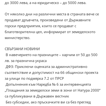
до 3000 лева, а на юридическо – до 5000 лева.
От няколко дни на различни места в страната вече се
продават дръвчета, произведени от Държавните
горски предприятия, които се продават с
благотворителна цел, информират от земеделското
министерство.
СВЪРЗАНИ НОВИНИ
В навечерието на празниците – харчим от 50 до 500
лв. за празнична украса
ДФЗ: Приключи оценката за административно
съответствие и допустимост на 66 общински проекта
за улици по подмярка 7.2 от ПРСР
Допълнения към Наредба № 6 за интервенцията
„Плащания за земеделски земи в зони от Натура 2000“
са публикувани в Държавен вестник
Без субсидии, ако пръскачките ви са без преглед