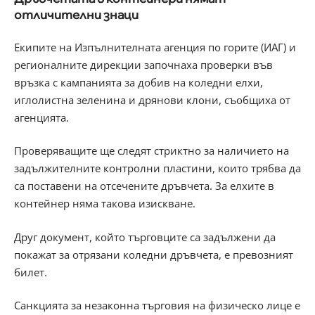
отличителни знаци
Екипите на Изпълнителната агенция по горите (ИАГ) и
регионалните дирекции започнаха проверки във
връзка с кампанията за добив на коледни елхи,
иглолистна зеленина и дрянови клони, съобщиха от
агенцията.
Проверяващите ще следят стриктно за наличието на
задължителните контролни пластини, които трябва да
са поставени на отсечените дръвчета. За елхите в
контейнер няма такова изискване.
Друг документ, който търговците са задължени да
покажат за отрязани коледни дръвчета, е превозният
билет.
Санкцията за незаконна търговия на физическо лице е