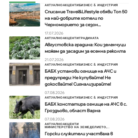
АКТУАЛНО
АКЦЕНТИ
БИЗНЕС & ИНДУСТРИЯ
Списание Travel&Lifestyle обяви Топ 50
на най-добрите хотели по
Черноморието за сезон...
17.07.2026
АКТУАЛНО
АКЦЕНТИ
ГРАДИНАТА
Августовска градина: Кои зеленчуци
можем да засадим за есенна реколта
21.07.2026
АКТУАЛНО
АКЦЕНТИ
БИЗНЕС & ИНДУСТРИЯ
БАБХ установи огнище на АЧС и
предупреди: Не купувайте! Не
докосвайте! Сигнализирайте!
07.08.2026
АКТУАЛНО
АКЦЕНТИ
БИЗНЕС & ИНДУСТРИЯ
БАБХ констатира огнище на АЧС в с.
Гроздьово, област Варна
07.08.2026
АКТУАЛНО
АКЦЕНТИ
МИНИСТЕРСТВО НА ЗЕМЕДЕЛИЕТО,...
Горски служители участваха в