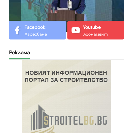
Facebook
Youtube
Харесване
Абонамент
Реклама