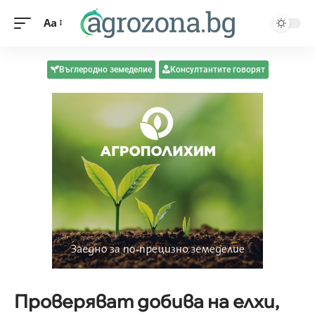
Aa
Въглеродно земеделие
Консултантите говорят
Проверяват добива на елхи,