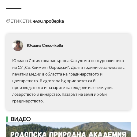
ЕТИКЕТИ:
елхи
проверка
Юлиана Стоичкова
Юлиана Стоичкова завършва Факултета по журналистика
на СУ „Св. Климент Охридски“. Дълги години се занимава с
печатни медии в областта на градинарството и
цветарството. В agrozona.bg приоритет са й
производството и пазарите на плодове и зеленчуци,
лозарството и винарство, пазарът на земя и хоби
градинарството.
ВИДЕО