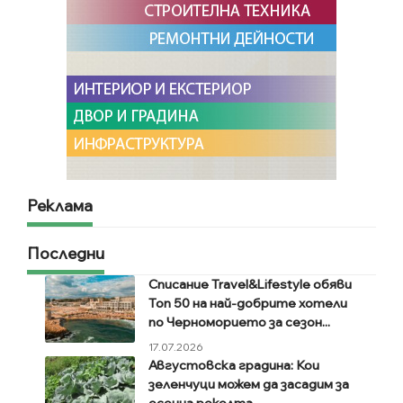
Реклама
Последни
Списание Travel&Lifestyle обяви
Топ 50 на най-добрите хотели
по Черноморието за сезон...
17.07.2026
Августовска градина: Кои
зеленчуци можем да засадим за
есенна реколта