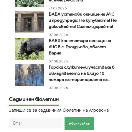
21.07.2026
БАБХ установи огнище на АЧС
и предупреди: Не купувайте! Не
докосвайте! Сигнализирайте!
07.08.2026
БАБХ констатира огнище на
АЧС в с. Гроздьово, област
Варна
07.08.2026
Горски служители участваха в
овладяването на близо 10
пожара на територията на...
07.08.2026
Седмичен бюлетин
Запиши се за седмичния бюлетин на Агрозона.
Абонирай се