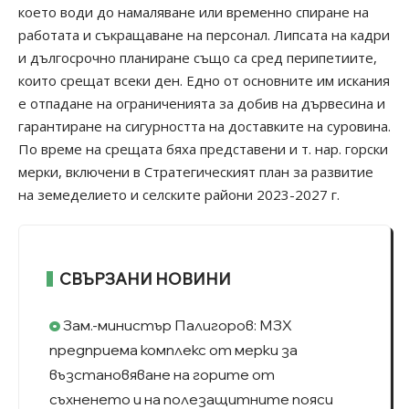
което води до намаляване или временно спиране на
работата и съкращаване на персонал. Липсата на кадри
и дългосрочно планиране също са сред перипетиите,
които срещат всеки ден. Едно от основните им искания
е отпадане на ограниченията за добив на дървесина и
гарантиране на сигурността на доставките на суровина.
По време на срещата бяха представени и т. нар. горски
мерки, включени в Стратегическият план за развитие
на земеделието и селските райони 2023-2027 г.
СВЪРЗАНИ НОВИНИ
Зам.-министър Палигоров: МЗХ
предприема комплекс от мерки за
възстановяване на горите от
съхненето и на полезащитните пояси