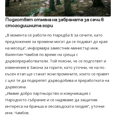
Подготвят отмяна на забраната за сечи в
стогодишните гори
„В момента се работи по Наредба 8 за сечите, като
предложения за промени могат да се подават до края
на месеца“, информира заместник-министър инж.
Валентин Чамбов по време на среща с
дървопреработватели. Той поясни, че се подготвят и
изменения в Закона за горите, като уточни, че на по-
късен етап ще станат ясни промените, които се правят
с цел те да подкрепят дърводобива и преработката на
дървесина.
„Имаме добро партньорство и комуникация с
Народното събрание и се надяваме да защитим
интереса на бранша и лесовъдската гилдия“, уточни
инж. Чамбов.