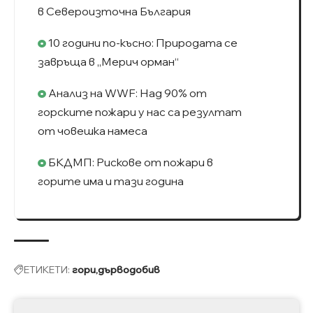
в Североизточна България
10 години по-късно: Природата се
завръща в „Мерич орман“
Анализ на WWF: Над 90% от
горските пожари у нас са резултат
от човешка намеса
БКДМП: Рискове от пожари в
горите има и тази година
ЕТИКЕТИ:
гори
дърводобив