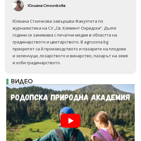
Юлиана Стоичкова
Юлиана Стоичкова завършва Факултета по
журналистика на СУ „Св. Климент Охридски“. Дълги
години се занимава с печатни медии в областта на
градинарството и цветарството. В agrozona.bg
приоритет са й производството и пазарите на плодове
и зеленчуци, лозарството и винарство, пазарът на земя
и хоби градинарството.
ВИДЕО