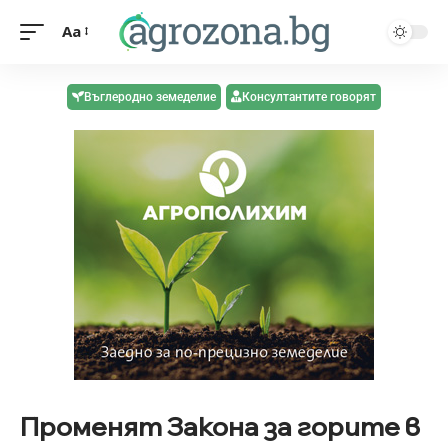
Aa
Въглеродно земеделие
Консултантите говорят
Променят Закона за горите в