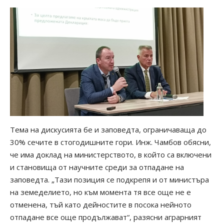
Тема на дискусията бе и заповедта, ограничаваща до
30% сечите в стогодишните гори. Инж. Чамбов обясни,
че има доклад на министерството, в който са включени
и становища от научните среди за отпадане на
заповедта. „Тази позиция се подкрепя и от министъра
на земеделието, но към момента тя все още не е
отменена, тъй като дейностите в посока нейното
отпадане все още продължават“, разясни аграрният