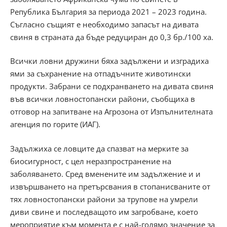
Република България за периода 2021 – 2023 година.
Съгласно същият е необходимо запасът на дивата
свиня в страната да бъде редуциран до 0,3 бр./100 ха.
Всички ловни дружини бяха задължени и изградиха
ями за съхранение на отпадъчните животински
продукти. Забрани се подхранването на дивата свиня
във всички ловностопански райони, съобщиха в
отговор на запитване на Агрозона от Изпълнителната
агенция по горите (ИАГ).
Задължиха се ловците да спазват на мерките за
биосигурност, с цел неразпространение на
заболяването. Сред вменените им задължение и и
извършването на претърсвания в стопанисваните от
тях ловностопански райони за трупове на умрели
диви свине и последващото им загробване, което
мероприятие към момента е с най-голямо значение за