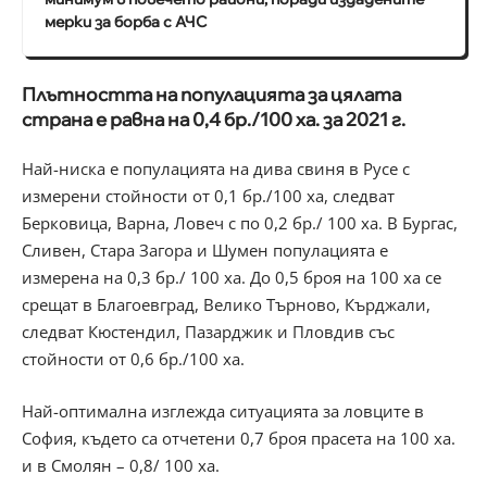
мерки за борба с АЧС
Плътността на популацията за цялата
страна е равна на 0,4 бр./100 ха. за 2021 г.
Най-ниска е популацията на дива свиня в Русе с
измерени стойности от 0,1 бр./100 ха, следват
Берковица, Варна, Ловеч с по 0,2 бр./ 100 ха. В Бургас,
Сливен, Стара Загора и Шумен популацията е
измерена на 0,3 бр./ 100 ха. До 0,5 броя на 100 ха се
срещат в Благоевград, Велико Търново, Кърджали,
следват Кюстендил, Пазарджик и Пловдив със
стойности от 0,6 бр./100 ха.
Най-оптимална изглежда ситуацията за ловците в
София, където са отчетени 0,7 броя прасета на 100 ха.
и в Смолян – 0,8/ 100 ха.