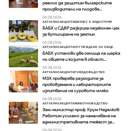
реално да защитим българските
производители на плодове...
06.08.2026
АКТУАЛНО
АКЦЕНТИ
БИЗНЕС & ИНДУСТРИЯ
БАБХ и СДВР разкриха незаконен цех
за бутилиране на зехтин
06.08.2026
АКТУАЛНО
АКЦЕНТИ
ОТГЛЕЖДАНЕ НА ОВЦЕ...
БАБХ установи две огнища на шарка
по овцете и козите в област...
05.08.2026
АКТУАЛНО
АКЦЕНТИ
ГОВЕДОВЪДСТВО
МЗХ проверява разходите за
пробовземане и лабораторните
изпитвания на суровото мляко
06.08.2026
АКТУАЛНО
АКЦЕНТИ
ЖИВОТНОВЪДСТВО
Зам.-министър проф. Крум Неделков:
Работим усилено за намаляване на
административната тежест за...
06.08.2026