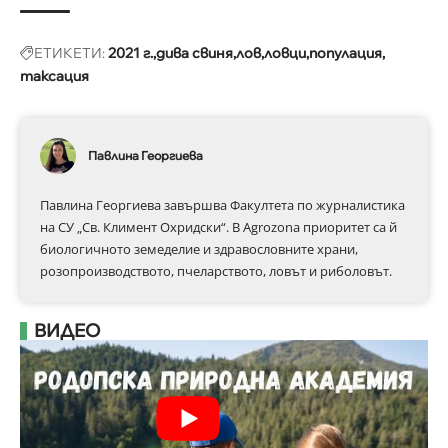
ЕТИКЕТИ:
2021 г.
дива свиня
лов
ловци
популация
таксация
Павлина Георгиева
Павлина Георгиева завършва Факултета по журналистика
на СУ „Св. Климент Охридски“. В Аgrozona приоритет са й
биологичното земеделие и здравословните храни,
розопроизводството, пчеларството, ловът и риболовът.
ВИДЕО