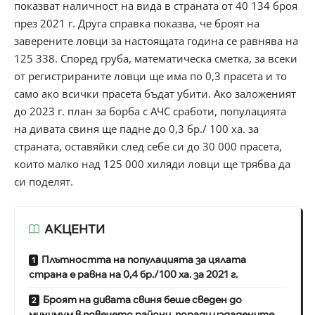
показват наличност на вида в страната от 40 134 броя
през 2021 г. Друга справка показва, че броят на
заверените ловци за настоящата година се равнява на
125 338. Според груба, математическа сметка, за всеки
от регистрираните ловци ще има по 0,3 прасета и то
само ако всички прасета бъдат убити. Ако заложеният
до 2023 г. план за борба с АЧС сработи, популацията
на дивата свиня ще падне до 0,3 бр./ 100 ха. за
страната, оставяйки след себе си до 30 000 прасета,
които малко над 125 000 хиляди ловци ще трябва да
си поделят.
АКЦЕНТИ
Плътността на популацията за цялата
страна е равна на 0,4 бр./100 ха. за 2021 г.
Броят на дивата свиня беше сведен до
минимум в повечето райони, поради издадените