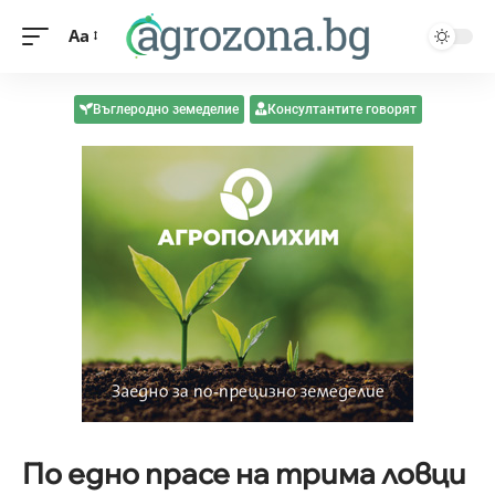
Aa
Въглеродно земеделие
Консултантите говорят
По едно прасе на трима ловци