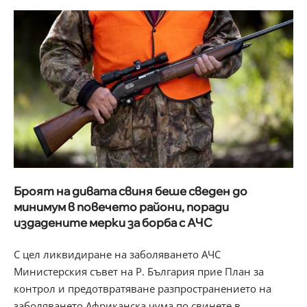
Броят на дивата свиня беше сведен до
минимум в повечето райони, поради
издадените мерки за борба с АЧС
С цел ликвидиране на заболяването АЧС
Министерския съвет на Р. България прие План за
контрол и предотвратяване разпространението на
заболяването Африканска чума по свинете в