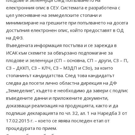
плодове и зеленчуци след попълването на
електронния опис в СЕУ. Системата е разработенa с
цел улесняване на земеделските стопани и
минимизиране на грешките при попълването на досега
достъпния електронен опис, който предоставят в ОД
на ДФЗ.
Въведената информация постъпва и се зарежда в
ИСАК към схемите за обвързано подпомагане за
плодове и зеленчуци (СП – основна, СП – други, СЗ – П,
СЗ – ДККП, СЗ – КЛЧ, СЗ – МЗДП и СЗо), за които
стопанинът кандидатства. След това кандидатът
следва да посети лично областна дирекция на ДФ
„Земеделие“, където е необходимо да завери с подпис
въведените данни и приложените документи,
доказващи реализация на продукцията, както и да
подпише декларацията по чл. 32, ал. 1 на Наредба 3 от
17.02.2015 г. – което се явява последен етап от
процедурата по прием.