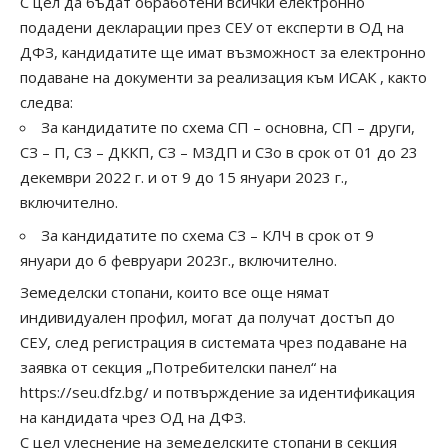
С цел да бъдат обработени всички електронно
подадени декларации през СЕУ от експерти в ОД на
ДФЗ, кандидатите ще имат възможност за електронно
подаване на документи за реализация към ИСАК , както
следва:
За кандидатите по схема СП – основна, СП – други,
СЗ – П, СЗ – ДККП, СЗ – МЗДП и СЗо в срок от 01 до 23
декември 2022 г. и от 9 до 15 януари 2023 г.,
включително.
За кандидатите по схема СЗ – КЛЧ в срок от 9
януари до 6 февруари 2023г., включително.
Земеделски стопани, които все още нямат
индивидуален профил, могат да получат достъп до
СЕУ, след регистрация в системата чрез подаване на
заявка от секция „Потребителски панел“ на
https://seu.dfz.bg/ и потвърждение за идентификация
на кандидата чрез ОД на ДФЗ.
С цел улеснение на земеделските стопани в секция