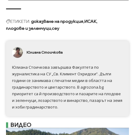
ЕТИКЕТИ:
доказване на продукция
ИСАК
плодове и зеленчуци
сеу
Юлиана Стоичкова
Юлиана Стоичкова завършва Факултета по
журналистика на СУ „Св. Климент Охридски“. Дълги
години се занимава с печатни медии в областта на
градинарството и цветарството. В agrozona.bg
приоритет са й производството и пазарите на плодове
и зеленчуци, лозарството и винарство, пазарът на земя
и хоби градинарството.
ВИДЕО