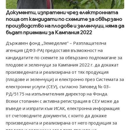
Документи, изпратени чрез електронната
поща от кандидати по схемите за обвързано
производство на плодове и зеленчуци, няма да
бъдат приемани за Кампания 2022
Държавен фонд „Земеделие” – Разплащателна
агенция (ДФЗ-РА) предоставя възможност на
кандидатите по схемите за обвързано подпомагане за
плодове и зеленчуци за Кампания 2022 г. да докажат
произведената и реализирана от тях продукция
(плодове и зеленчуци) и електронно през Системата за
електронни услуги (СЕУ), съгласно Заповед № 03-
РД/5175 на изпълнителния директор на Фонда.
Всеки стопанин с активна регистрация в СЕУ може да
въведе и изпрати към ИСАК, електронна информация
от счетоводните документи, с които да докаже
произведената и реализирана от него продукция за