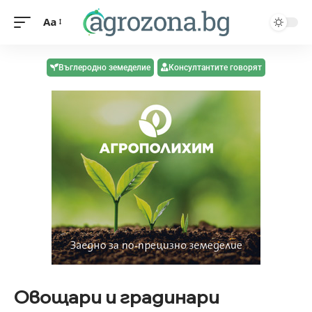
Aa
Въглеродно земеделие
Консултантите говорят
Овощари и градинари