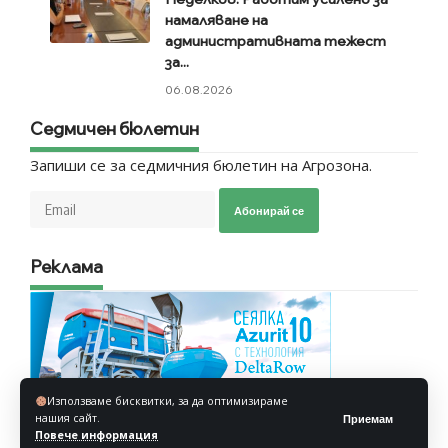
намаляване на
административната тежест
за...
06.08.2026
Седмичен бюлетин
Запиши се за седмичния бюлетин на Агрозона.
Абонирай се
Реклама
Използваме бисквитки, за да оптимизираме
нашия сайт.
Приемам
Повече информация