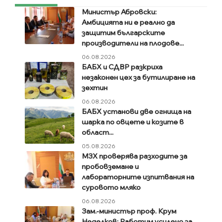
Министър Абровски:
Амбицията ни е реално да
защитим българските
производители на плодове...
06.08.2026
БАБХ и СДВР разкриха
незаконен цех за бутилиране на
зехтин
06.08.2026
БАБХ установи две огнища на
шарка по овцете и козите в
област...
05.08.2026
МЗХ проверява разходите за
пробовземане и
лабораторните изпитвания на
суровото мляко
06.08.2026
Зам.-министър проф. Крум
Неделков: Работим усилено за