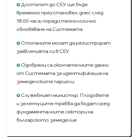
Достъпът до СЕУ ще бъде
временно преустановен, днес след
18.00 часа, поради технологично
обновяване на Системата
Стопаните могат да регистрират
заявленията си в СЕУ
Одобрени са окончателните данни
от Системата за идентификация на
земеделските парцели
Служебният министър: Плодовете
и зеленчуците трябва да бъдат сред
фундаменталните сектори на
българското земеделие